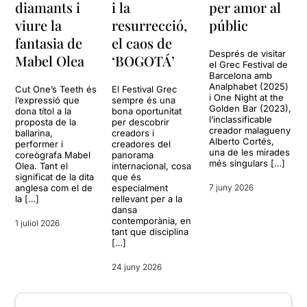
diamants i
i la
per amor al
viure la
resurrecció,
públic
fantasia de
el caos de
Després de visitar
Mabel Olea
‘BOGOTÁ’
el Grec Festival de
Barcelona amb
Analphabet (2025)
Cut One’s Teeth és
El Festival Grec
i One Night at the
l’expressió que
sempre és una
Golden Bar (2023),
dona títol a la
bona oportunitat
l’inclassificable
proposta de la
per descobrir
creador malagueny
ballarina,
creadors i
Alberto Cortés,
performer i
creadores del
una de les mirades
coreògrafa Mabel
panorama
més singulars […]
Olea. Tant el
internacional, cosa
significat de la dita
que és
anglesa com el de
especialment
7 juny 2026
la […]
rellevant per a la
dansa
contemporània, en
1 juliol 2026
tant que disciplina
[…]
24 juny 2026