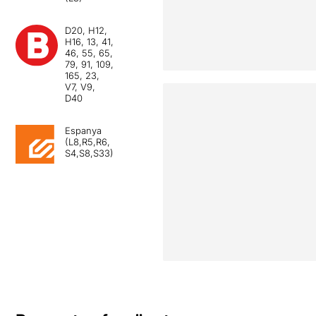
D20, H12,
H16, 13, 41,
46, 55, 65,
79, 91, 109,
165, 23,
V7, V9,
D40
Espanya
(L8,R5,R6,
S4,S8,S33)