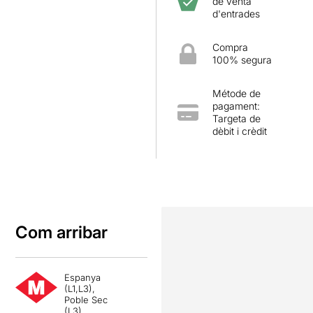
de venta
d'entrades
Compra
100% segura
Métode de
pagament:
Targeta de
dèbit i crèdit
Com arribar
Espanya
(L1,L3),
Poble Sec
(L3)