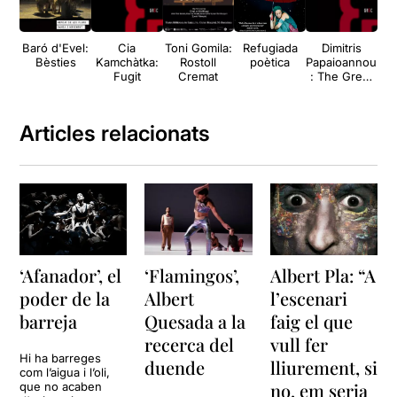
Baró d'Evel:
Cia
Toni Gomila:
Refugiada
Dimitris
Bèsties
Kamchàtka:
Rostoll
poètica
Papaioannou
mo
Fugit
Cremat
: The Great
Tamer
Articles relacionats
‘Afanador’, el
‘Flamingos’,
Albert Pla: “A
poder de la
Albert
l’escenari
barreja
Quesada a la
faig el que
recerca del
vull fer
Hi ha barreges
duende
lliurement, si
com l’aigua i l’oli,
no, em seria
que no acaben