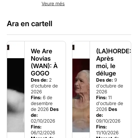
moviment en tota la seva diversitat de
Veure més
creació contemporània. La seva missió és
la difusió, la creació i la transmissió de la
dansa. Més enllà de l’edifici i la
Ara en cartell
programació, el Mercat de les Flors és un
lloc singular al servei de la dansa, els
artistes i la comunitat. Exerceix un rol
essencial de mediador i coordinador de
projectes a nivell local, nacional i
We Are
(LA)HORDE:
internacional. Treballa en xarxa teixint
Novias
Après
complicitats per a la divulgació i l’accés al
coneixement artístic i cultural.
(WAN): À
moi, le
GOGO
déluge
Des de:
2
Des de:
9
d'octubre de
d'octubre de
2026
2026
Fins:
6 de
Fins:
11
desembre
d'octubre de
de 2026
Des
2026
Des
de:
de:
02/10/2026
09/10/2026
Fins:
Fins:
06/12/2026
11/10/2026