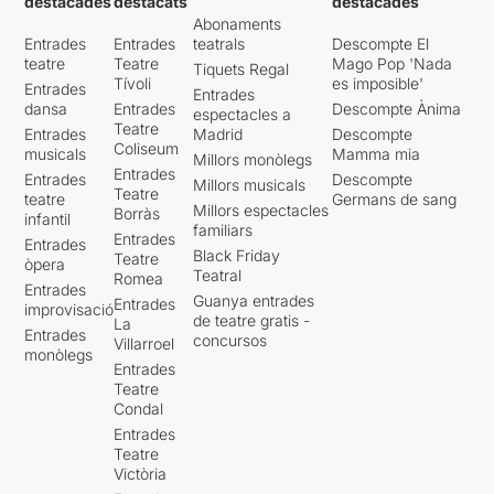
destacades
destacats
destacades
Abonaments
Entrades
Entrades
teatrals
Descompte El
teatre
Teatre
Mago Pop 'Nada
Tiquets Regal
Tívoli
es imposible'
Entrades
Entrades
dansa
Entrades
Descompte Ànima
espectacles a
Teatre
Entrades
Madrid
Descompte
Coliseum
musicals
Mamma mia
Millors monòlegs
Entrades
Entrades
Descompte
Millors musicals
Teatre
teatre
Germans de sang
Millors espectacles
Borràs
infantil
familiars
Entrades
Entrades
Black Friday
Teatre
òpera
Teatral
Romea
Entrades
Guanya entrades
Entrades
improvisació
de teatre gratis -
La
Entrades
concursos
Villarroel
monòlegs
Entrades
Teatre
Condal
Entrades
Teatre
Victòria