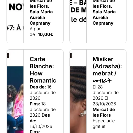
Mercat de
Mercat de
les Flors.
les Flors.
Sala Maria
Sala Maria
Aurelia
Aurelia
Capmany
Capmany
A partir
de
10,00€
Carte
Misiker
Blanche:
(Adrasha):
How
mebrat /
Romantic
መብራት
Des de:
16
El 28
d'octubre de
d'octubre de
2026
2026
El
Fins:
18
28/10/2026
d'octubre de
Mercat de
2026
Des
les Flors
de:
Espectacle
16/10/2026
gratuït
Fins: