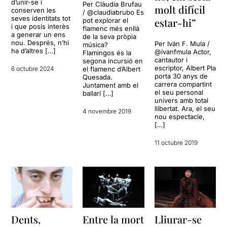
d’unir-se i
Per Clàudia Brufau
molt difícil
conserven les
/ @claudiabrubo Es
seves identitats tot
estar-hi”
pot explorar el
i que posis interès
flamenc més enllà
a generar un ens
de la seva pròpia
nou. Després, n’hi
Per Iván F. Mula /
música?
ha d’altres […]
@ivanfmula Actor,
Flamingos és la
cantautor i
segona incursió en
escriptor, Albert Pla
6 octubre 2024
el flamenc d’Albert
porta 30 anys de
Quesada.
carrera compartint
Juntament amb el
el seu personal
ballarí […]
univers amb total
llibertat. Ara, el seu
4 novembre 2019
nou espectacle,
[…]
11 octubre 2019
Dents,
Entre la mort
Lliurar-se