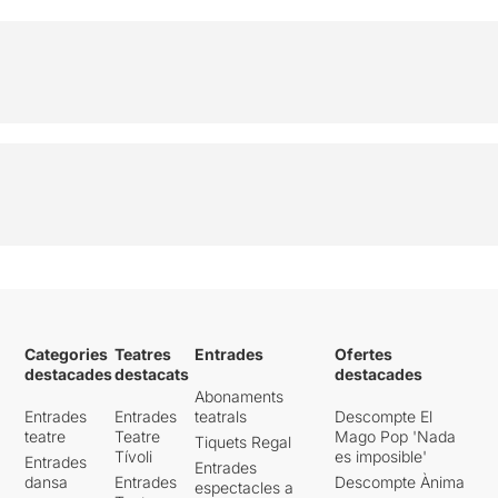
Categories
Teatres
Entrades
Ofertes
destacades
destacats
destacades
Abonaments
Entrades
Entrades
teatrals
Descompte El
teatre
Teatre
Mago Pop 'Nada
Tiquets Regal
Tívoli
es imposible'
Entrades
Entrades
dansa
Entrades
Descompte Ànima
espectacles a