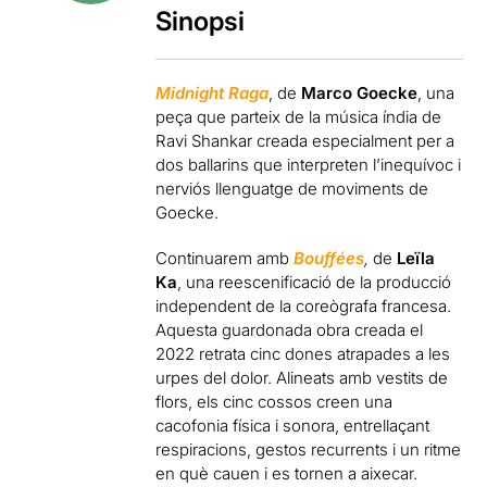
Sinopsi
Midnight Raga
, de
Marco Goecke
, una
peça que parteix de la música índia de
Ravi Shankar creada especialment per a
dos ballarins que interpreten l’inequívoc i
nerviós llenguatge de moviments de
Goecke.
Continuarem amb
Bouffées
,
de
Leïla
Ka
, una reescenificació de la producció
independent de la coreògrafa francesa.
Aquesta guardonada obra creada el
2022 retrata cinc dones atrapades a les
urpes del dolor. Alineats amb vestits de
flors, els cinc cossos creen una
cacofonia física i sonora, entrellaçant
respiracions, gestos recurrents i un ritme
en què cauen i es tornen a aixecar.