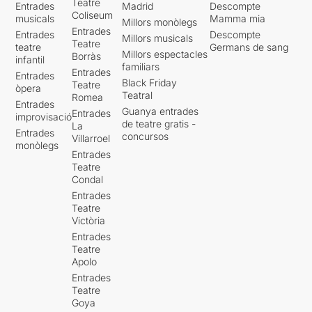
Teatre
Entrades
Madrid
Descompte
Coliseum
musicals
Mamma mia
Millors monòlegs
Entrades
Entrades
Descompte
Millors musicals
Teatre
teatre
Germans de sang
Millors espectacles
Borràs
infantil
familiars
Entrades
Entrades
Black Friday
Teatre
òpera
Teatral
Romea
Entrades
Guanya entrades
Entrades
improvisació
de teatre gratis -
La
Entrades
concursos
Villarroel
monòlegs
Entrades
Teatre
Condal
Entrades
Teatre
Victòria
Entrades
Teatre
Apolo
Entrades
Teatre
Goya