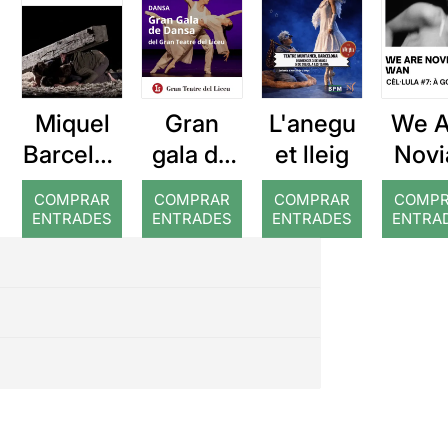
Miquel
Gran
L'anegu
We A
Barcelon
gala de
et lleig
Novi
a: Rojos
dansa
(WAN
COMPRAR
COMPRAR
COMPRAR
COMP
À G
ENTRADES
ENTRADES
ENTRADES
ENTRA