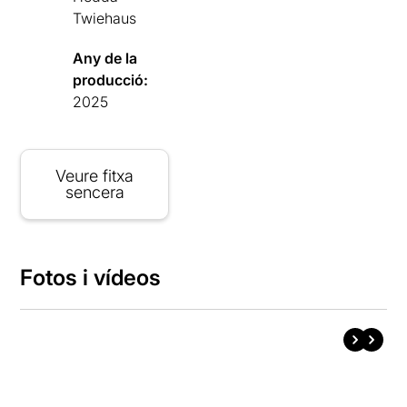
Twiehaus
Any de la
producció:
2025
Veure fitxa
sencera
Fotos i vídeos