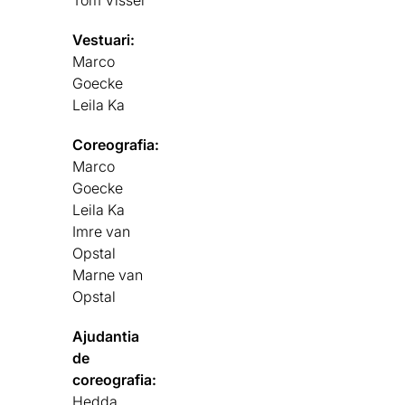
Tom Visser
Vestuari:
Marco
Goecke
Leila Ka
Coreografia:
Marco
Goecke
Leila Ka
Imre van
Opstal
Marne van
Opstal
Ajudantia
de
coreografia:
Hedda