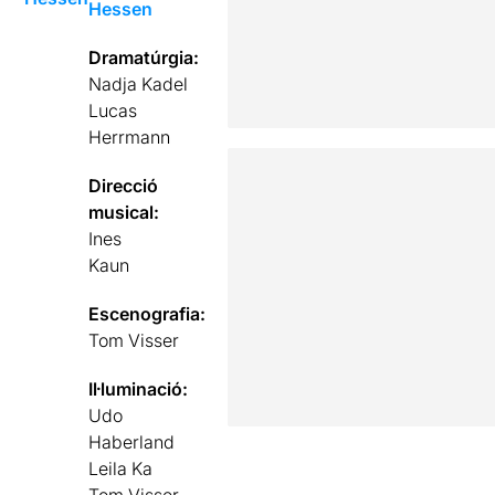
Hessen
Dramatúrgia:
Nadja Kadel
Lucas
Herrmann
Direcció
musical:
Ines
Kaun
Escenografia:
Tom Visser
Il·luminació:
Udo
Haberland
Leila Ka