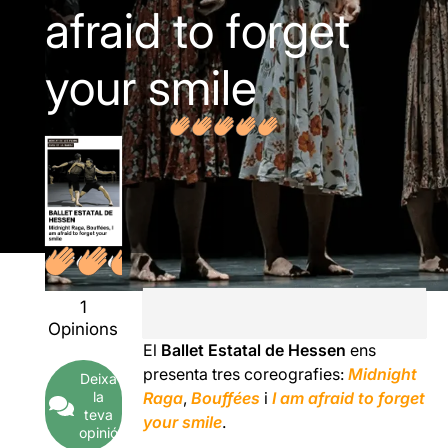
afraid to forget
your smile
1
Opinions
El
Ballet Estatal de Hessen
ens
presenta tres coreografies:
Midnight
Deixa
la
Raga
,
Bouffées
i
I am afraid to forget
teva
your smile
.
opinió