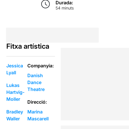
Durada:
54 minuts
Fitxa artística
Jessica
Companyia:
Lyall
Danish
Dance
Lukas
Theatre
Hartvig-
Moller
Direcció:
Bradley
Marina
Waller
Mascarell