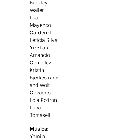
Bradley
Waller
Lúa
Mayenco
Cardenal
Leticia Silva
Yi-Shao
Amancio
Gonzalez
Kristin
Bjerkestrand
and Wolf
Govaerts
Lola Potiron
Luca
Tomaselli
Música:
Yamila