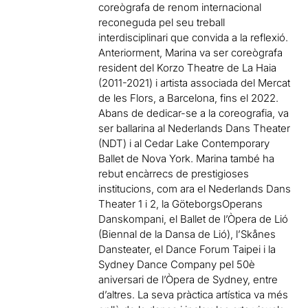
coreògrafa de renom internacional
reconeguda pel seu treball
interdisciplinari que convida a la reflexió.
Anteriorment, Marina va ser coreògrafa
resident del Korzo Theatre de La Haia
(2011-2021) i artista associada del Mercat
de les Flors, a Barcelona, fins el 2022.
Abans de dedicar-se a la coreografia, va
ser ballarina al Nederlands Dans Theater
(NDT) i al Cedar Lake Contemporary
Ballet de Nova York. Marina també ha
rebut encàrrecs de prestigioses
institucions, com ara el Nederlands Dans
Theater 1 i 2, la GöteborgsOperans
Danskompani, el Ballet de l’Òpera de Lió
(Biennal de la Dansa de Lió), l’Skånes
Dansteater, el Dance Forum Taipei i la
Sydney Dance Company pel 50è
aniversari de l’Òpera de Sydney, entre
d’altres. La seva pràctica artística va més