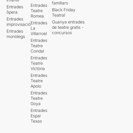
familiars
Entrades
Entrades
Black Friday
Teatre
òpera
Teatral
Romea
Entrades
Guanya entrades
Entrades
improvisació
de teatre gratis -
La
Entrades
concursos
Villarroel
monòlegs
Entrades
Teatre
Condal
Entrades
Teatre
Victòria
Entrades
Teatre
Apolo
Entrades
Teatre
Goya
Entrades
Espai
Texas