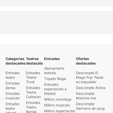
Categories
Teatres
Entrades
Ofertes
destacades
destacats
destacades
Abonaments
Entrades
Entrades
teatrals
Descompte El
teatre
Teatre
Mago Pop 'Nada
Tiquets Regal
Tívoli
es imposible'
Entrades
Entrades
dansa
Entrades
Descompte Ànima
espectacles a
Teatre
Entrades
Madrid
Descompte
Coliseum
musicals
Mamma mia
Millors monòlegs
Entrades
Entrades
Descompte
Millors musicals
Teatre
teatre
Germans de sang
Millors espectacles
Borràs
infantil