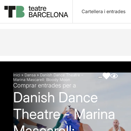
Cartellera i entrades
Descripció
Fitxa artística
Fotos i vídeos
Inici
»
Dansa
»
Danish Dance Theatre –
Marina Mascarell: Bloody Moon
Comprar entrades per a
Danish Dance
Theatre - Marina
Mascarell: