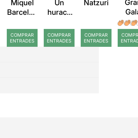
Gra
Miquel
Un
Natzuri
Gal
Barcelon
huracà
Flam
a: Rojos
avança
o
alegrem
COMPRAR
COMPRAR
COMPRAR
COMP
ent
ENTRADES
ENTRADES
ENTRADES
ENTRA