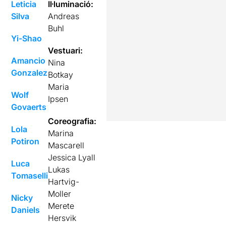
Leticia
Il·luminació:
Silva
Andreas
Buhl
Yi-Shao
Vestuari:
Amancio
Nina
Gonzalez
Botkay
Maria
Wolf
Ipsen
Govaerts
Coreografia:
Lola
Marina
Potiron
Mascarell
Jessica Lyall
Luca
Lukas
Tomaselli
Hartvig-
Moller
Nicky
Merete
Daniels
Hersvik