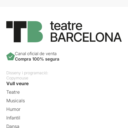
Canal oficial de venta
Compra 100% segura
Disseny i programació:
Copymouse
Vull veure
Teatre
Musicals
Humor
Infantil
Dansa