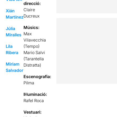
direcció:
Claire
Xián
Ducreux
Martínez
Músics:
Júlia
Max
Miralles
Vilavecchia
Lila
(Tempo)
Ribera
Mario Salvi
(Tarantella
Miriam
Distratta)
Salvador
Escenografia:
Pilma
Il·luminació:
Rafel Roca
Vestuari: