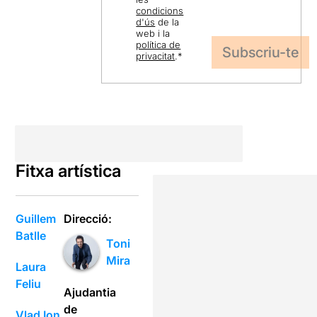
condicions
d'ús
de la
web i la
política de
privacitat
.
*
Fitxa artística
Guillem
Direcció:
Batlle
Toni
Mira
Laura
Feliu
Ajudantia
de
Vlad Ion