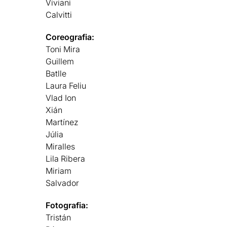
Viviani
Calvitti
Coreografia:
Toni Mira
Guillem
Batlle
Laura Feliu
Vlad Ion
Xián
Martínez
Júlia
Miralles
Lila Ribera
Miriam
Salvador
Fotografia:
Tristán