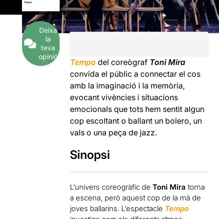
Deixa
la
teva
opinió
Tempo
del coreògraf
Toni Mira
convida el públic a connectar el cos
amb la imaginació i la memòria,
evocant vivències i situacions
emocionals que tots hem sentit algun
cop escoltant o ballant un bolero, un
vals o una peça de jazz.
Sinopsi
L’univers coreogràfic de
Toni Mira
torna
a escena, però aquest cop de la mà de
joves ballarins. L’espectacle
Tempo