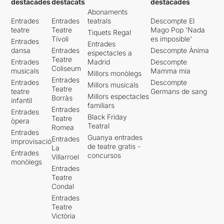
destacades
destacats
destacades
Abonaments
Entrades
Entrades
teatrals
Descompte El
teatre
Teatre
Mago Pop 'Nada
Tiquets Regal
Tívoli
es imposible'
Entrades
Entrades
dansa
Entrades
Descompte Ànima
espectacles a
Teatre
Entrades
Madrid
Descompte
Coliseum
musicals
Mamma mia
Millors monòlegs
Entrades
Entrades
Descompte
Millors musicals
Teatre
teatre
Germans de sang
Millors espectacles
Borràs
infantil
familiars
Entrades
Entrades
Black Friday
Teatre
òpera
Teatral
Romea
Entrades
Guanya entrades
Entrades
improvisació
de teatre gratis -
La
Entrades
concursos
Villarroel
monòlegs
Entrades
Teatre
Condal
Entrades
Teatre
Victòria