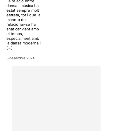
La relació entre
dansa i música ha
estat sempre molt
estreta, tot i que la
manera de
relacionar-se ha
anat canviant amb
el temps,
especialment amb
la dansa moderna i
[…]
3 desembre 2024