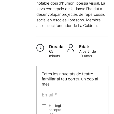
notable dosi d’humor i poesia visual. La
seva concepció de la dansa l’ha dut a
desenvolupar projectes de repercussió
social en escoles i presons. Membre
actiu i soci fundador de La Caldera.
Durada:
Edat:
65
A partir de
minuts
10 anys
Totes les novetats de teatre
familiar al teu correu un cop al
mes
He llegit i
accepto
les