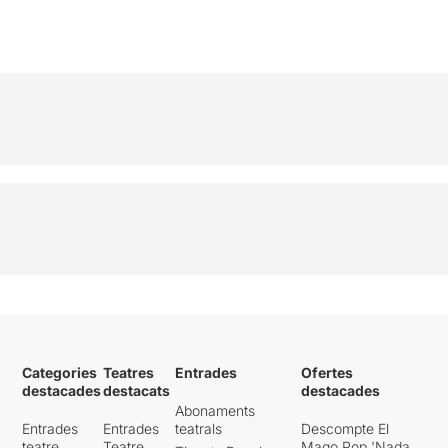
Categories
Teatres
Entrades
Ofertes
destacades
destacats
destacades
Abonaments
Entrades
Entrades
teatrals
Descompte El
teatre
Teatre
Mago Pop 'Nada