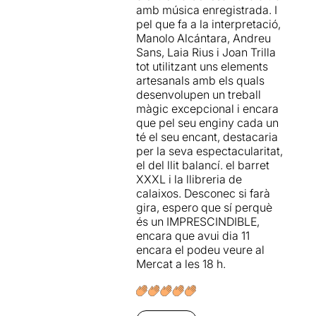
amb música enregistrada. I
Alcántara
que va arrencar
pel que fa a la interpretació,
amb l'espectacle “Rudo”,
Manolo Alcántara, Andreu
que es va poder veure al
Sans, Laia Rius i Joan Trilla
Grec d'aquell any.
tot utilitzant uns elements
artesanals amb els quals
DÉJÀ VU
és un espectacle
desenvolupen un treball
que parla de l'home que
màgic excepcional i encara
realment és i de l'home que
que pel seu enginy cada un
li hauria agradat ser.
Un
té el seu encant, destacaria
muntatge on s'interroga
per la seva espectacularitat,
sobre la distància entre la
el del llit balancí. el barret
vida i els somnis
, entre la
XXXL i la llibreria de
realitat i el desig.
calaixos. Desconec si farà
gira, espero que sí perquè
La magnífica composició
és un IMPRESCINDIBLE,
musical
i els arranjaments
encara que avui dia 11
són de
Laia Rius
que
encara el podeu veure al
interpreta també en directe i
Mercat a les 18 h.
ha dirigit l'enregistrament
de la part gravada amb
Josep Traver
(guitarres,
llaüt, banjo),
Ivan Tomasevic