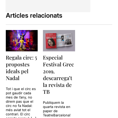
l'estanteria plena de
calaixos que pren vida
Articles relacionats
pròpia,
passaran per
sempre més en la nostra
memòria
.
Tres artistes a escena,
Laia
Rius, Manolo Alcàntara i
Andreu Sans
, i un artista a
l'ombra,
Joan Trilla
. Un únic
Regala circ: 5
Especial
protagonista de la història,
un personatge que té uns
propostes
Festival Grec
somnis ambiciosos lluny de
ideals pel
2019,
la seva pròpia realitat.
Nadal
descarrega’t
L'enorme distància que hi ha
la revista de
entre el que vol i el que és,
Tot i que el circ es
aboca el nostre personatge
TB
pot gaudir cada
al desànim momentani, per
mes de l’any, no
tornar-ho a intentar al
direm pas que el
Publiquem la
moment següent.
circ no fa Nadal:
quarta revista en
més aviat tot el
paper de
contrari. El circ
TeatreBarcelona!
Insistentment,
lluita per