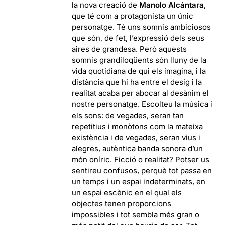
la nova creació de
Manolo Alcántara
,
que té com a protagonista un únic
personatge. Té uns somnis ambiciosos
que són, de fet, l’expressió dels seus
aires de grandesa. Però aquests
somnis grandiloqüents són lluny de la
vida quotidiana de qui els imagina, i la
distància que hi ha entre el desig i la
realitat acaba per abocar al desànim el
nostre personatge. Escolteu la música i
els sons: de vegades, seran tan
repetitius i monòtons com la mateixa
existència i de vegades, seran vius i
alegres, autèntica banda sonora d’un
món oníric. Ficció o realitat? Potser us
sentireu confusos, perquè tot passa en
un temps i un espai indeterminats, en
un espai escènic en el qual els
objectes tenen proporcions
impossibles i tot sembla més gran o