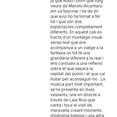
ja que Rudo l’últim que vaig
Manolo Alcántara
va néixer
veure de Manolo Alcantara
a Esparreguera en 1970 i es
em va fascinar i he de dir
considera un artista
que avui ho ha tornat a fer
autodidacta. Comença la
tot i que són dos
seva carrera professional el
espectacles completament
1994 i treballa sol o en
diferents. En aquest cas es
col·laboracions, fins a l'any
tracta d’un muntatge visual
2000 en què participa en la
sense text que ens
creació de la companyia
acompanya a un viatge a la
Circo Imperfecto
. Amb
fantasia on tot té una
aquesta companyia i
grandària diferent a la real i
l'espectacle "Genuinos
ens condueix a una reflexió
imperfectos" fa gira nacional
sobre el que separa la
i internacional al llarg de
realitat del somni i el que cal
cinc anys.
lluitar per aconseguir-ho . La
música part molt important,
En 2006 crea companyia
se’ns presenta en dues
pròpia,
Solo Manolo
i porta a
vessants, una en directe a
escena l'espectacle
través de Laia Rius que
"Locomotivo". Va signar
canta i toca el violí de
“Plecs” amb Xavi Erra, i
meravella creant moments
finalment, l'any 2014 crea la
d’extrema bellesa i una altra
Companyia Manolo