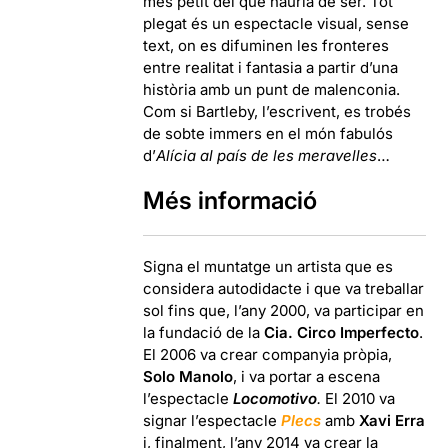
més petit del que hauria de ser. Tot
plegat és un espectacle visual, sense
text, on es difuminen les fronteres
entre realitat i fantasia a partir d’una
història amb un punt de malenconia.
Com si Bartleby, l’escrivent, es trobés
de sobte immers en el món fabulós
d’
Alícia al país de les meravelles
…
Més informació
Signa el muntatge un artista que es
considera autodidacte i que va treballar
sol fins que, l’any 2000, va participar en
la fundació de la
Cia. Circo Imperfecto
.
El 2006 va crear companyia pròpia,
Solo Manolo
, i va portar a escena
l’espectacle
Locomotivo
.
El 2010 va
signar l’espectacle
Plecs
amb
Xavi Erra
i, finalment, l’any 2014 va crear la