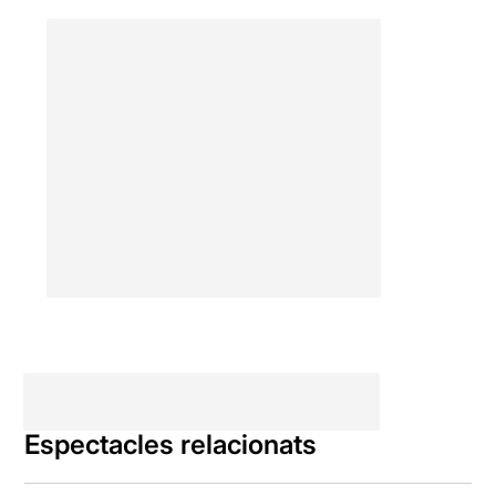
Per poder veure la ressenya
original, només cal clicar en
aquest
ENLLAÇ
Espectacles relacionats