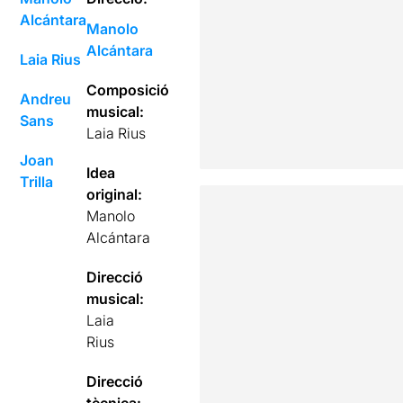
Alcántara
Manolo
Alcántara
Laia Rius
Composició
Andreu
musical:
Sans
Laia Rius
Joan
Idea
Trilla
original:
Manolo
Alcántara
Direcció
musical:
Laia
Rius
Direcció
tècnica: