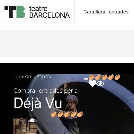
Cartellera i entrades
Descripció
Fitxa artística
Fotos i vídeos
Opin
Inici
»
Circ
»
Déjà Vu
Comprar entrades per a
Déjà Vu