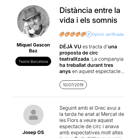
Distància entre la
vida i els somnis
Opinió verificada
Miquel Gascon
DÉJÀ VU
es tracta d'
una
Baz
proposta de circ
teatralitzada
. La companyia
Teatre Barcelona
ha treballat durant tres
anys
en aquest espectacle
d'una manera quasi
artesanal
. Nosaltres vam
10/07/2019
conèixer a Manolo Alcántara
en el Festival Grec 2013 amb
la seva sorprenent
Seguint amb el Grec avui a
interpretació dins de
la tarda he anat al Mercat de
l'espectacle "
Wasteland
" de
les Flors a veure aquest
Lluís Danés (
vegeu
espectacle de circ i anava
ressenya
).
Josep OS
amb expectatives molt altes