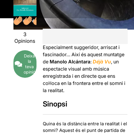
3
Opinions
Especialment suggeridor, arriscat i
fascinador… Així és aquest muntatge
Deixa
la
de
Manolo Alcántara
:
Déjà Vu
, un
teva
espectacle visual amb música
opinió
enregistrada i en directe que ens
col·loca en la frontera entre el somni i
la realitat.
Sinopsi
Quina és la distància entre la realitat i el
somni? Aquest és el punt de partida de