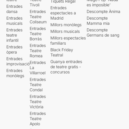
Tiquets Regal
Tívoli
es imposible'
Entrades
Entrades
dansa
Entrades
Descompte Ànima
espectacles a
Teatre
Entrades
Madrid
Descompte
Coliseum
musicals
Mamma mia
Millors monòlegs
Entrades
Entrades
Descompte
Millors musicals
Teatre
teatre
Germans de sang
Millors espectacles
Borràs
infantil
familiars
Entrades
Entrades
Black Friday
Teatre
òpera
Teatral
Romea
Entrades
Guanya entrades
Entrades
improvisació
de teatre gratis -
La
Entrades
concursos
Villarroel
monòlegs
Entrades
Teatre
Condal
Entrades
Teatre
Victòria
Entrades
Teatre
Apolo