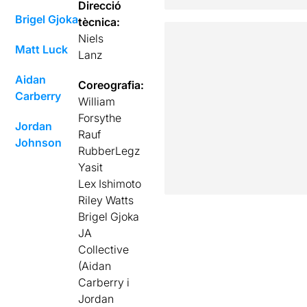
Direcció
Brigel Gjoka
tècnica:
Niels
Matt Luck
Lanz
Aidan
Coreografia:
Carberry
William
Forsythe
Jordan
Rauf
Johnson
RubberLegz
Yasit
Lex Ishimoto
Riley Watts
Brigel Gjoka
JA
Collective
(Aidan
Carberry i
Jordan