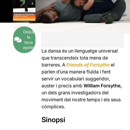
Deixa
la
teva
opinió
La dansa és un llenguatge universal
que transcendeix tota mena de
barreres. A
Friends of Forsythe
el
parlen d’una manera fluïda i fent
servir un vocabulari suggeridor,
auster i precís amb
William Forsythe,
un dels grans investigadors del
moviment del nostre temps i els seus
còmplices.
Sinopsi