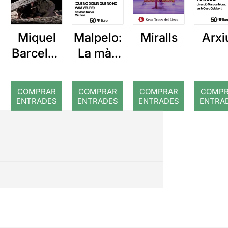
Miquel
Malpelo:
Miralls
Arxi
Barcelon
La mà i
a: Rojos
els
temps.
COMPRAR
COMPRAR
COMPRAR
COMP
Que no
ENTRADES
ENTRADES
ENTRADES
ENTRA
diguin
que no
ho vam
veure