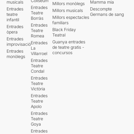
Coliseum
musicals
Mamma mia
Millors monòlegs
Entrades
Entrades
Descompte
Millors musicals
Teatre
teatre
Germans de sang
Millors espectacles
Borràs
infantil
familiars
Entrades
Entrades
Black Friday
Teatre
òpera
Teatral
Romea
Entrades
Guanya entrades
Entrades
improvisació
de teatre gratis -
La
Entrades
concursos
Villarroel
monòlegs
Entrades
Teatre
Condal
Entrades
Teatre
Victòria
Entrades
Teatre
Apolo
Entrades
Teatre
Goya
Entrades