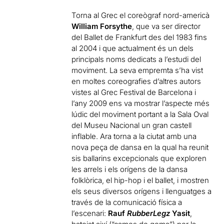
Torna al Grec el coreògraf nord-americà
William Forsythe
, que va ser director
del Ballet de Frankfurt des del 1983 fins
al 2004 i que actualment és un dels
principals noms dedicats a l’estudi del
moviment. La seva empremta s’ha vist
en moltes coreografies d’altres autors
vistes al Grec Festival de Barcelona i
l’any 2009 ens va mostrar l’aspecte més
lúdic del moviment portant a la Sala Oval
del Museu Nacional un gran castell
inflable. Ara torna a la ciutat amb una
nova peça de dansa en la qual ha reunit
sis ballarins excepcionals que exploren
les arrels i els orígens de la dansa
folklòrica, el hip-hop i el ballet, i mostren
els seus diversos orígens i llenguatges a
través de la comunicació física a
l’escenari:
Rauf
RubberLegz
Yasit
,