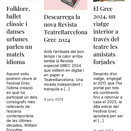
Folklore,
El Grec
ballet
2024, un
Descarrega la
clàssic i
viatge
nova Revista
danses
interior a
TeatreBarcelona
urbanes
través del
Grec 2024
parlen un
teatre les
Amb l’arribada del bon
mateix
amistats
temps i la calor arriba
idioma
forjades
també la Revista
especial GREC 2024
que editem en digital i
Aquest estiu
Després d’un
en paper a
podrem veure al
viatge, engegat
TeatreBarcelona. Una
Festival Grec
el 2017, que l’ha
mirada independent i
l’última creació
portat per tots
tranquila a […]
en què ha
els continents
participat un dels
fins a retornar a
4 juny 2024
coreògrafs més
casa el 2023, la
rellevants de
48a edició del
l’escena
Festival Grec
contemporània
apostarà per ser
de les últimes
el […]
dècades, William
Forsythe,
11 abril 2024