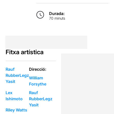
Durada:
70 minuts
Fitxa artística
Rauf
Direcció:
RubberLegz
William
Yasit
Forsythe
Lex
Rauf
Ishimoto
RubberLegz
Yasit
Riley Watts