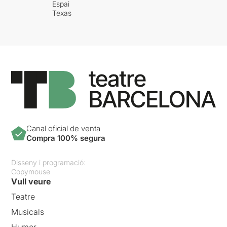
Espai
Texas
Canal oficial de venta
Compra 100% segura
Disseny i programació:
Copymouse
Vull veure
Teatre
Musicals