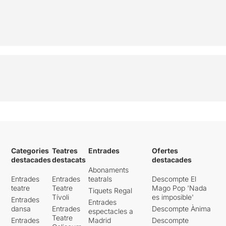
Categories
Teatres
Entrades
Ofertes
destacades
destacats
destacades
Abonaments
Entrades
Entrades
teatrals
Descompte El
teatre
Teatre
Mago Pop 'Nada
Tiquets Regal
Tívoli
es imposible'
Entrades
Entrades
dansa
Entrades
Descompte Ànima
espectacles a
Teatre
Entrades
Madrid
Descompte