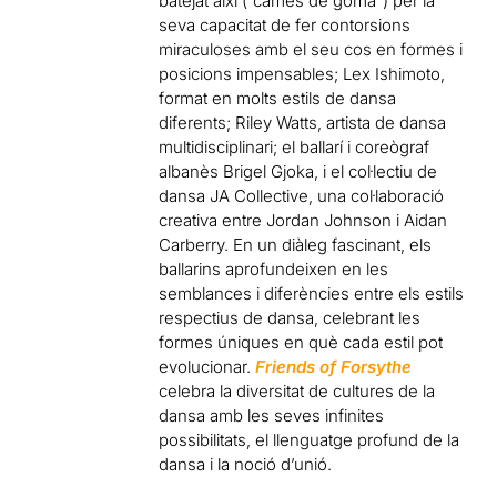
batejat així (“cames de goma”) per la
seva capacitat de fer contorsions
miraculoses amb el seu cos en formes i
posicions impensables; Lex Ishimoto,
format en molts estils de dansa
diferents; Riley Watts, artista de dansa
multidisciplinari; el ballarí i coreògraf
albanès Brigel Gjoka, i el col·lectiu de
dansa JA Collective, una col·laboració
creativa entre Jordan Johnson i Aidan
Carberry. En un diàleg fascinant, els
ballarins aprofundeixen en les
semblances i diferències entre els estils
respectius de dansa, celebrant les
formes úniques en què cada estil pot
evolucionar.
Friends of Forsythe
celebra la diversitat de cultures de la
dansa amb les seves infinites
possibilitats, el llenguatge profund de la
dansa i la noció d’unió.