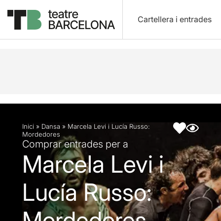
Cartellera i entrades
Descripció
Fitxa artística
Inici
»
Dansa
»
Marcela Levi i Lucía Russo:
Mordedores
Comprar entrades per a
Marcela Levi i
Lucía Russo:
Mordedores