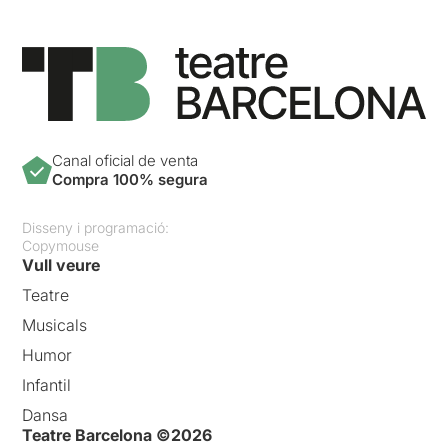
Canal oficial de venta
Compra 100% segura
Disseny i programació:
Copymouse
Vull veure
Teatre
Musicals
Humor
Infantil
Dansa
Teatre Barcelona ©2026