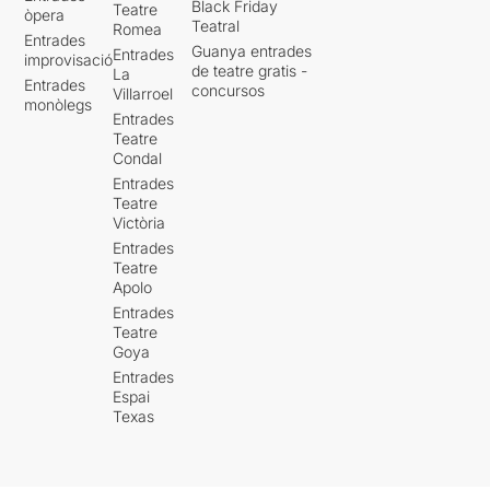
Black Friday
Teatre
òpera
Teatral
Romea
Entrades
Guanya entrades
Entrades
improvisació
de teatre gratis -
La
Entrades
concursos
Villarroel
monòlegs
Entrades
Teatre
Condal
Entrades
Teatre
Victòria
Entrades
Teatre
Apolo
Entrades
Teatre
Goya
Entrades
Espai
Texas