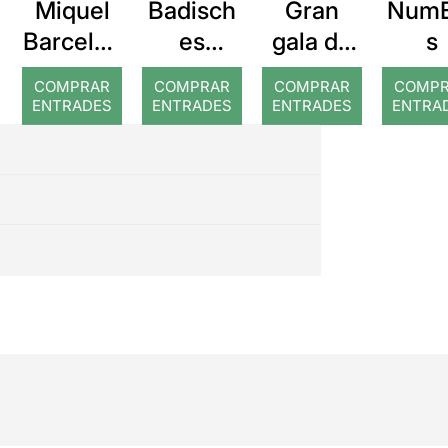
Miquel
Badisch
Gran
NumE
Barcelon
es
gala de
s
a: Rojos
Staatsba
dansa
COMPRAR
COMPRAR
COMPRAR
COMP
llett
ENTRADES
ENTRADES
ENTRADES
ENTRA
Karlsruh
e: El
trencano
us