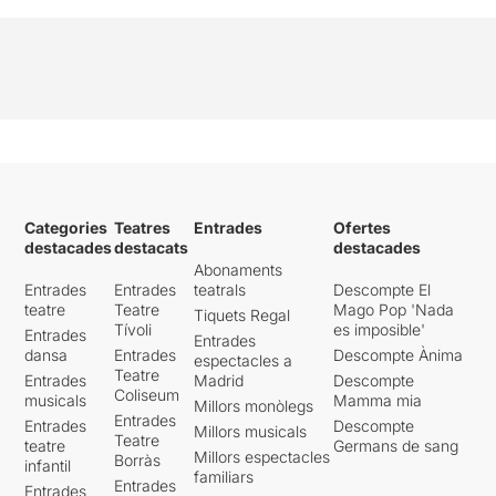
Categories
Teatres
Entrades
Ofertes
destacades
destacats
destacades
Abonaments
Entrades
Entrades
teatrals
Descompte El
teatre
Teatre
Mago Pop 'Nada
Tiquets Regal
Tívoli
es imposible'
Entrades
Entrades
dansa
Entrades
Descompte Ànima
espectacles a
Teatre
Entrades
Madrid
Descompte
Coliseum
musicals
Mamma mia
Millors monòlegs
Entrades
Entrades
Descompte
Millors musicals
Teatre
teatre
Germans de sang
Millors espectacles
Borràs
infantil
familiars
Entrades
Entrades