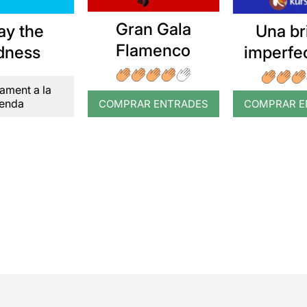
Gran Gala
ay the
Una bri
Flamenco
dness
imperfec
mort 
ament a la
piani
enda
COMPRAR ENTRADES
COMPRAR E