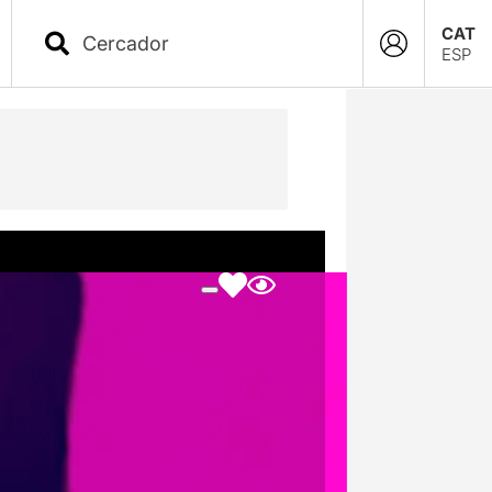
CAT
ESP