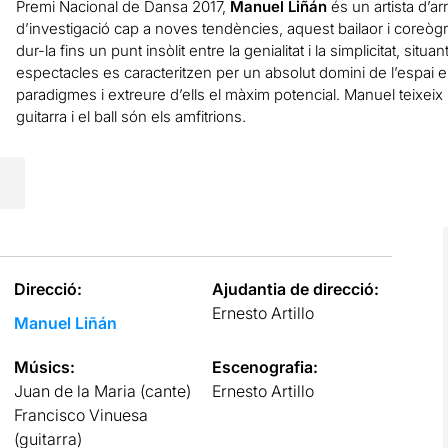
Premi Nacional de Dansa 2017,
Manuel Liñán
és un artista d’a
d’investigació cap a noves tendències, aquest bailaor i coreògraf
dur-la fins un punt insòlit entre la genialitat i la simplicitat, si
espectacles es caracteritzen per un absolut domini de l’espai e
paradigmes i extreure d’ells el màxim potencial. Manuel teixeix u
guitarra i el ball són els amfitrions.
Direcció:
Ajudantia de direcció:
Ernesto Artillo
Manuel Liñán
Músics:
Escenografia:
Juan de la Maria (cante)
Ernesto Artillo
Francisco Vinuesa
(guitarra)