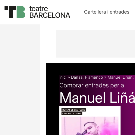
Cartellera i entrades
Descripció
Fitxa artística
Fotos i 
Inici
»
Dansa
,
Flamenco
»
Manuel Liñán:
Comprar entrades per a
Manuel Liñá