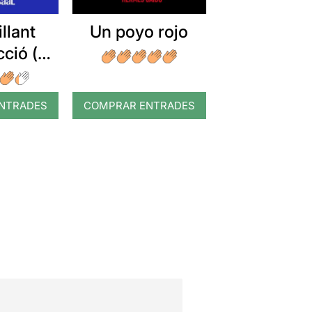
Un poyo rojo
llant
ció (o
d'un
sta)
NTRADES
COMPRAR ENTRADES