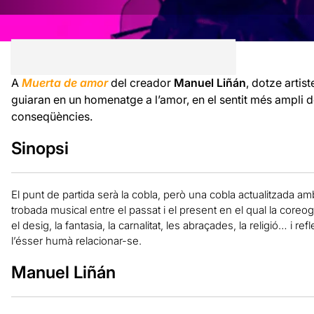
A
Muerta de amor
del creador
Manuel Liñán
, dotze artis
guiaran en un homenatge a l’amor, en el sentit més ampli de
conseqüències.
Sinopsi
El punt de partida serà la cobla, però una cobla actualitzada a
trobada musical entre el passat i el present en el qual la coreog
el desig, la fantasia, la carnalitat, les abraçades, la religió… i r
l’ésser humà relacionar-se.
Manuel Liñán