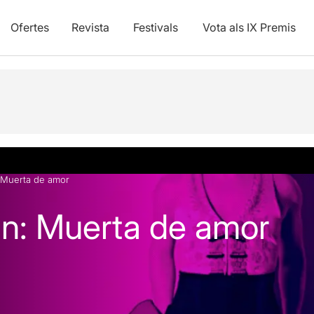
Ofertes
Revista
Festivals
Vota als IX Premis
vídeos
 Muerta de amor
n: Muerta de amor