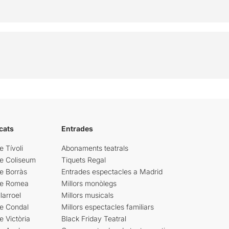
cats
Entrades
e Tívoli
Abonaments teatrals
re Coliseum
Tiquets Regal
e Borràs
Entrades espectacles a Madrid
re Romea
Millors monòlegs
larroel
Millors musicals
re Condal
Millors espectacles familiars
e Victòria
Black Friday Teatral