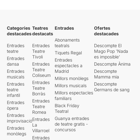
Categories
Teatres
Entrades
Ofertes
destacades
destacats
destacades
Abonaments
Entrades
Entrades
teatrals
Descompte El
teatre
Teatre
Mago Pop 'Nada
Tiquets Regal
Tívoli
es imposible'
Entrades
Entrades
dansa
Entrades
Descompte Ànima
espectacles a
Teatre
Entrades
Madrid
Descompte
Coliseum
musicals
Mamma mia
Millors monòlegs
Entrades
Entrades
Descompte
Millors musicals
Teatre
teatre
Germans de sang
Millors espectacles
Borràs
infantil
familiars
Entrades
Entrades
Black Friday
Teatre
òpera
Teatral
Romea
Entrades
Guanya entrades
Entrades
improvisació
de teatre gratis -
La
Entrades
concursos
Villarroel
monòlegs
Entrades