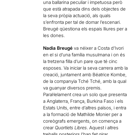
una ballarina peculiar i impetuosa però
que està atrapada dins dels objectes de
la seva pròpia actuació, als quals
s’enfronta per tal de domar l’escenari.
Breugé qüestiona els espais lliures per a
les dones.
Nadia Breugé
va néixer a Costa d’Ivori
en el si d’una família musulmana i on és
la tretzena filla d’un pare que té cinc
esposes. Va iniciar la seva carrera amb la
creació, juntament amb Béatrice Kombe,
de la companyia Tché Tché, amb la qual
va guanyar diversos premis.
Paral·lelament crea un solo que presenta
a Anglaterra, França, Burkina Faso i els
Estats Units, entre d’altres països, i entra
a la formació de Mathilde Monier per a
coreògrafs emergents, on comença a
crear
Quartiets Libres
. Aquest i altres
treballs posteriors l’han fet girar