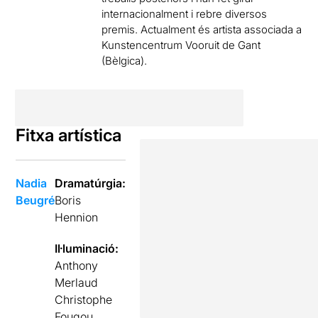
internacionalment i rebre diversos
premis. Actualment és artista associada a
Kunstencentrum Vooruit de Gant
(Bèlgica).
Fitxa artística
Nadia
Dramatúrgia:
Beugré
Boris
Hennion
Il·luminació:
Anthony
Merlaud
Christophe
Fougou