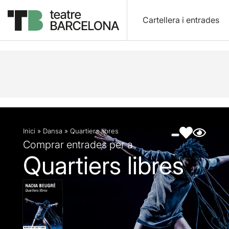
Cartellera i entrades
Descripció
Fitxa artística
Fotos i vídeos
Inici
»
Dansa
»
Quartiers libres
Comprar entrades per a
Quartiers libres