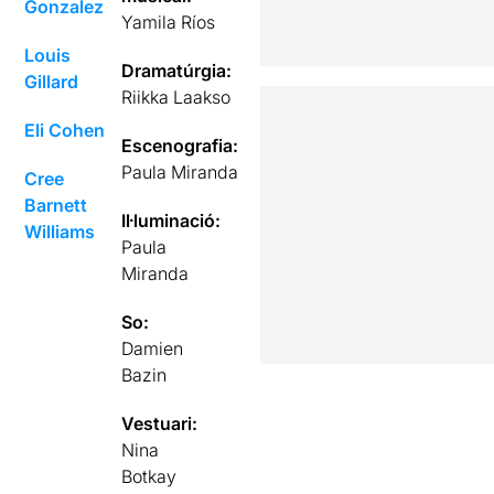
Gonzalez
Yamila Ríos
Louis
Dramatúrgia:
Gillard
Riikka Laakso
Eli Cohen
Escenografia:
Paula Miranda
Cree
Barnett
Il·luminació:
Williams
Paula
Miranda
So:
Damien
Bazin
Vestuari:
Nina
Botkay