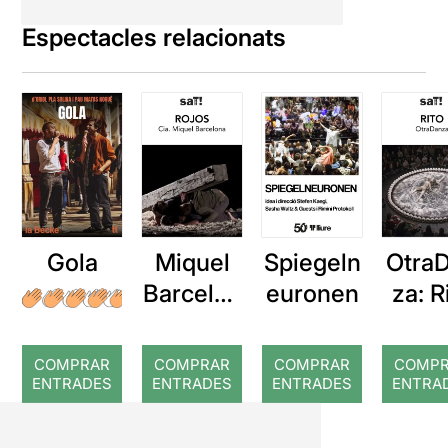
Espectacles relacionats
Gola
Miquel
Spiegeln
Otra
Barcelon
euronen
za: R
a: Rojos
COMPRAR
COMPRAR
COMPRAR
COMP
ENTRADES
ENTRADES
ENTRADES
ENTRA