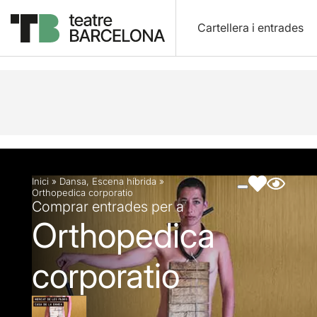
Cartellera i entrades
Descripció
Fitxa artística
Fotos i vídeos
Inici
»
Dansa
,
Escena híbrida
»
Orthopedica corporatio
Comprar entrades per a
Orthopedica
corporatio