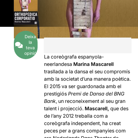
Deixa
la
teva
opinió
La coreògrafa espanyola-
neerlandesa
Marina Mascarell
trasllada a la dansa el seu compromís
amb la societat d’una manera poètica.
El 2015 va ser guardonada amb el
prestigiós
Premi de Dansa del BNG
Bank
, un reconeixement al seu gran
talent i projecció.
Mascarell,
que des
de l’any 2012 treballa com a
coreògrafa independent, ha creat
peces per a grans companyies com