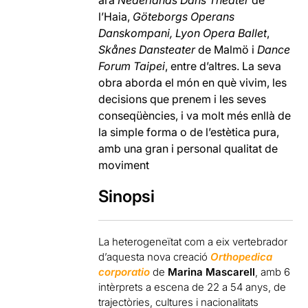
ara
Nederlands Dans Theater
de
l’Haia,
Göteborgs Operans
Danskompani,
Lyon Opera Ballet
,
Skånes Dansteater
de Malmö i
Dance
Forum Taipei
, entre d’altres. La seva
obra aborda el món en què vivim, les
decisions que prenem i les seves
conseqüències, i va molt més enllà de
la simple forma o de l’estètica pura,
amb una gran i personal qualitat de
moviment
Sinopsi
La heterogeneïtat com a eix vertebrador
d’aquesta nova creació
Orthopedica
corporatio
de
Marina Mascarell
, amb 6
intèrprets a escena de 22 a 54 anys, de
trajectòries, cultures i nacionalitats