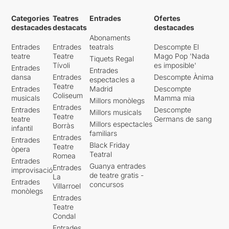
Categories
Teatres
Entrades
Ofertes
destacades
destacats
destacades
Abonaments
Entrades
Entrades
teatrals
Descompte El
teatre
Teatre
Mago Pop 'Nada
Tiquets Regal
Tívoli
es imposible'
Entrades
Entrades
dansa
Entrades
Descompte Ànima
espectacles a
Teatre
Entrades
Madrid
Descompte
Coliseum
musicals
Mamma mia
Millors monòlegs
Entrades
Entrades
Descompte
Millors musicals
Teatre
teatre
Germans de sang
Millors espectacles
Borràs
infantil
familiars
Entrades
Entrades
Black Friday
Teatre
òpera
Teatral
Romea
Entrades
Guanya entrades
Entrades
improvisació
de teatre gratis -
La
Entrades
concursos
Villarroel
monòlegs
Entrades
Teatre
Condal
Entrades