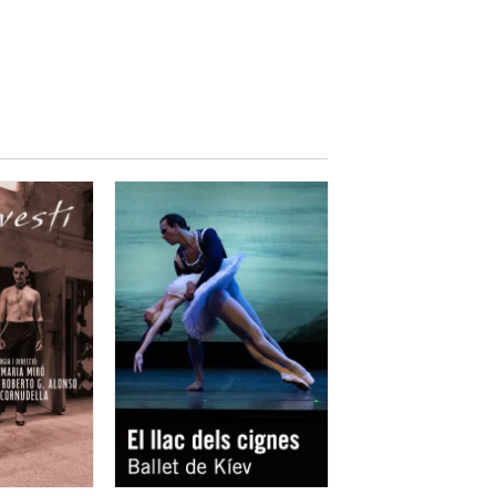
desigual
, amb moments d'una
n semblat massa senzilles i un
oviments i l'energia que
ou entre ells
.