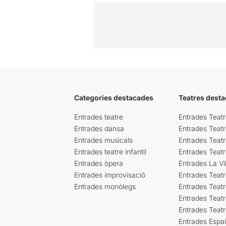
Categories destacades
Teatres desta
Entrades teatre
Entrades Teatr
Entrades dansa
Entrades Teat
Entrades musicals
Entrades Teatr
Entrades teatre infantil
Entrades Teat
Entrades òpera
Entrades La Vil
Entrades improvisació
Entrades Teat
Entrades monòlegs
Entrades Teatr
Entrades Teatr
Entrades Teat
Entrades Espa