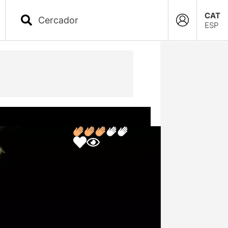
CAT
ESP