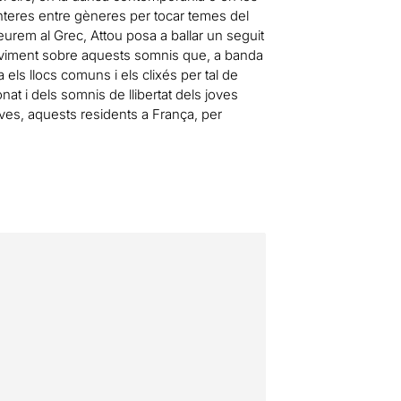
onteres entre gèneres per tocar temes del
eurem al Grec, Attou posa a ballar un seguit
moviment sobre aquests somnis que, a banda
ta els llocs comuns i els clixés per tal de
at i dels somnis de llibertat dels joves
oves, aquests residents a França, per