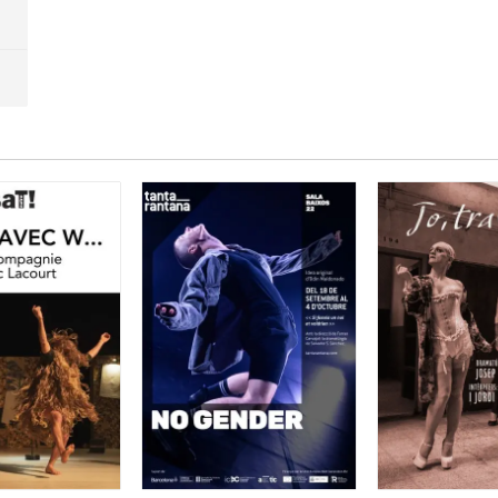
a que ens ha agradat força si bé ens ha semblat una mica 
d'altres molt més fluixets.
La majoria de coreografies ens ha
als".
 els ballarins ens han meravellat
per la destresa dels seus m
..
i sobretot s'agraeix molt la presència del mateix Kader Att
ir la nostra valoració sencera, només heu de clicar
AQUÍ