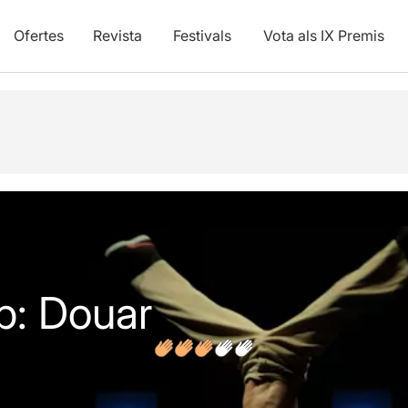
Ofertes
Revista
Festivals
Vota als IX Premis
s
p: Douar