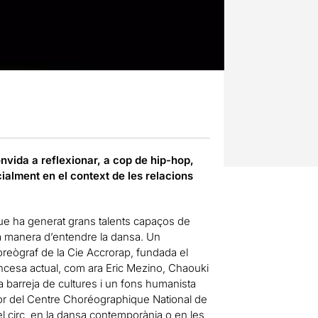
nvida a reflexionar, a cop de hip-hop,
cialment en el context de les relacions
que ha generat grans talents capaços de
, la manera d’entendre la dansa. Un
 coreògraf de la Cie Accrorap, fundada el
ancesa actual, com ara Eric Mezino, Chaouki
 barreja de cultures i un fons humanista
or del Centre Choréographique National de
el circ, en la dansa contemporània o en les