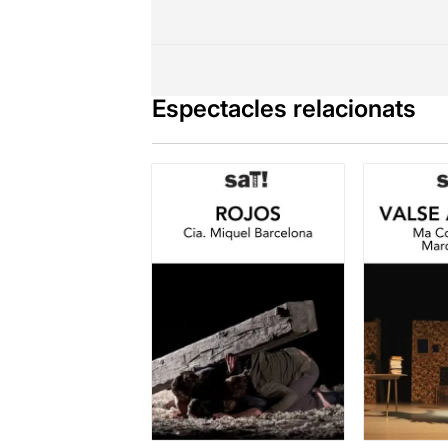
Una propost
gran força i 
pèl "comerci
Espectacles relacionats
Malgrat tot,
transmeten..
Si voleu lleg