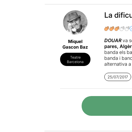
La dific
DOUAR
va s
Miquel
pares, Algèr
Gascon Baz
banda els ba
banda i banda
Teatre
Barcelona
alternativa a
La contempor
25/07/2017
que
s’inspir
imatge
trenc
DOUAR
, tot
relectura d’a
cap a una ter
Nou ballarin
de coreograf