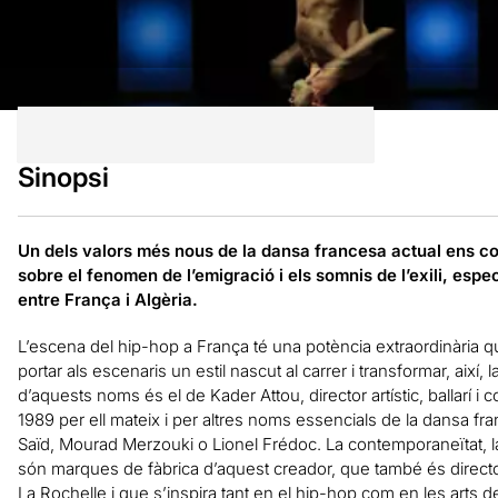
Sinopsi
Un dels valors més nous de la dansa francesa actual ens co
sobre el fenomen de l’emigració i els somnis de l’exili, espe
entre França i Algèria.
L’escena del hip-hop a França té una potència extraordinària 
portar als escenaris un estil nascut al carrer i transformar, així
d’aquests noms és el de Kader Attou, director artístic, ballarí i
1989 per ell mateix i per altres noms essencials de la dansa fr
Saïd, Mourad Merzouki o Lionel Frédoc. La contemporaneïtat, la
són marques de fàbrica d’aquest creador, que també és direct
La Rochelle i que s’inspira tant en el hip-hop com en les arts d