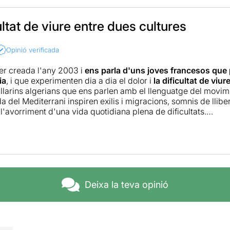
ultat de viure entre dues cultures
Opinió verificada
er creada l'any 2003 i
ens parla d'uns joves francesos que 
ia
, i que experimenten dia a dia el dolor i
la dificultat de viu
llarins algerians que ens parlen amb el llenguatge del movi
 del Mediterrani inspiren exilis i migracions, somnis de llibe
 l'avorriment d'una vida quotidiana plena de dificultats.
aneïtat, la barreja de cultures i un fons humanista són marqu
a tant en el hip-hop com en les arts del circ, en la dansa co
ant fronteres entre gèneres.
 i que es tracta d'una producció de fa 14 anys, toca temes d'u
questa peça. Una mirada cap als orígens que han deixat enrere 
Deixa la teva opinió
ra i una societat idealitzada.
s travessen l'escena, joves i plens d'energia
, però sobretot
ies amb músiques de violí, d'oud àrab-andalús i amb el cant