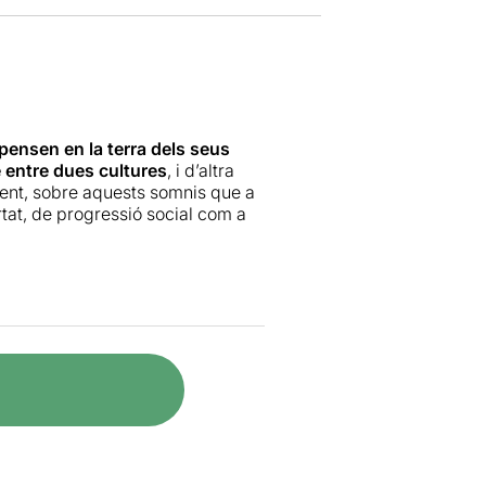
pensen en la terra dels seus
re entre dues cultures
, i d’altra
ment, sobre aquests somnis que a
rtat, de progressió social com a
es de fàbrica d'aquest creador, i
ntemporània o en les arts de la
na rabiosa actualitat. Una
en el camí de l'exili. Un exili
 d'esperança i somnis. Un seguit
 de melopees àrabs tradicionals.