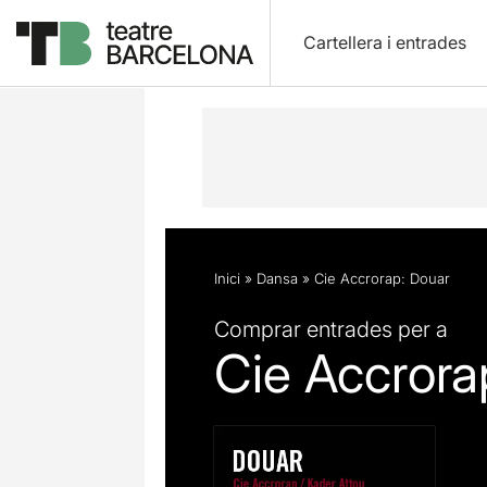
Cartellera i entrades
Descripció
Fitxa artística
Opinion
Inici
»
Dansa
»
Cie Accrorap: Douar
Comprar entrades per a
Cie Accrora