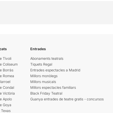
cats
Entrades
e Tívoli
Abonaments teatrals
re Coliseum
Tiquets Regal
e Borràs
Entrades espectacles a Madrid
re Romea
Millors monòlegs
larroel
Millors musicals
re Condal
Millors espectacles familiars
e Victòria
Black Friday Teatral
e Apolo
Guanya entrades de teatre gratis - concursos
re Goya
i Texas