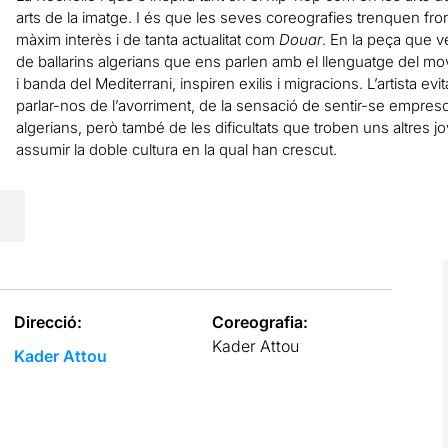
arts de la imatge. I és que les seves coreografies trenquen fr
màxim interès i de tanta actualitat com
Douar
. En la peça que v
de ballarins algerians que ens parlen amb el llenguatge del 
i banda del Mediterrani, inspiren exilis i migracions. L’artista evi
parlar-nos de l’avorriment, de la sensació de sentir-se empreson
algerians, però també de les dificultats que troben uns altres j
assumir la doble cultura en la qual han crescut.
Direcció:
Coreografia:
Kader Attou
Kader Attou