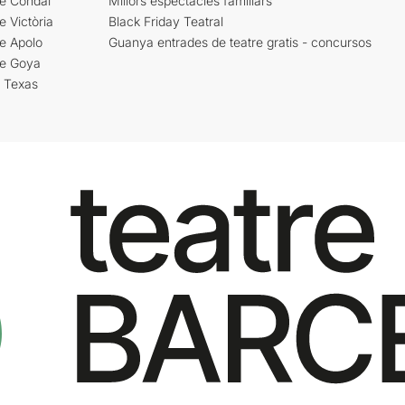
re Condal
Millors espectacles familiars
e Victòria
Black Friday Teatral
e Apolo
Guanya entrades de teatre gratis - concursos
re Goya
i Texas