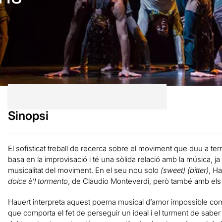
Sinopsi
El sofisticat treball de recerca sobre el moviment que duu a te
basa en la improvisació i té una sòlida relació amb la música, j
musicalitat del moviment. En el seu nou solo
(sweet) (bitter)
, H
dolce è’l tormento
, de Claudio Monteverdi, però també amb el
Hauert interpreta aquest poema musical d’amor impossible com l’
que comporta el fet de perseguir un ideal i el turment de sabe