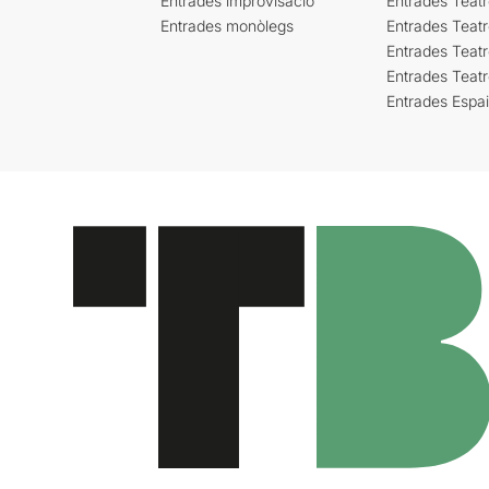
Entrades improvisació
Entrades Teat
Entrades monòlegs
Entrades Teatr
Entrades Teatr
Entrades Teat
Entrades Espa