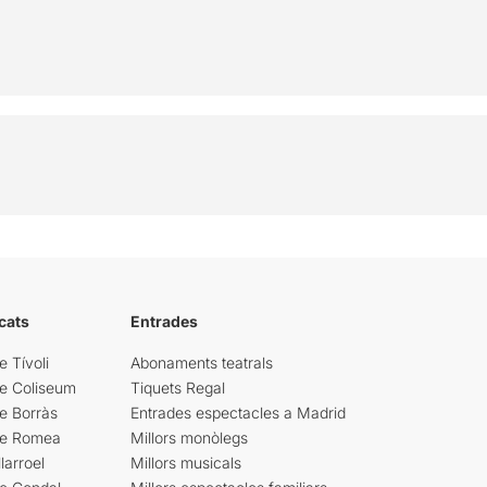
cats
Entrades
e Tívoli
Abonaments teatrals
re Coliseum
Tiquets Regal
e Borràs
Entrades espectacles a Madrid
re Romea
Millors monòlegs
larroel
Millors musicals