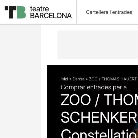
Cartellera i entrades
Descripció
Fitxa artística
Fotos i 
Inici
»
Dansa
»
ZOO / THOMAS HAUERT + G
Comprar entrades per a
ZOO / THO
SCHENKER: (
Constellati