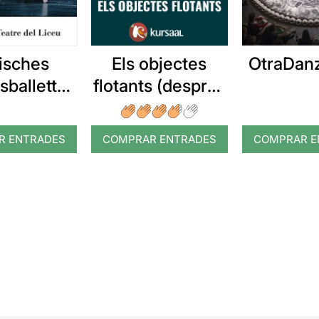
isches
OtraDanz
Els objectes
sballett
flotants (després
ruhe: El
de la tempesta)
canous
R ENTRADES
COMPRAR ENTRADES
COMPRAR E