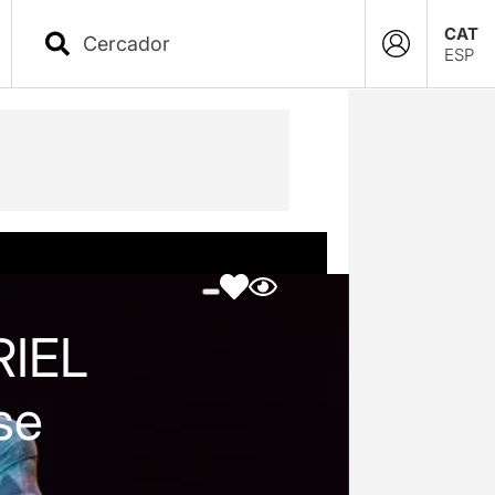
CAT
ESP
IEL
se