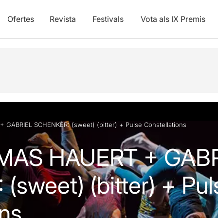
Ofertes
Revista
Festivals
Vota als IX Premis
vídeos
ABRIEL SCHENKER: (sweet) (bitter) + Pulse Constellations
MAS HAUERT + GABR
sweet) (bitter) + Pul
ons