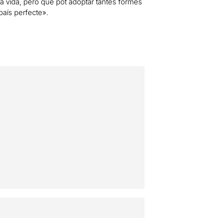
 la vida, però que pot adoptar tantes formes
país perfecte».