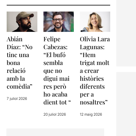
Abián
Felipe
Olivia Lara
Díaz: “No
Cabezas:
Lagunas:
tinc una
“El bufó
“Hem
bona
sembla
trigat molt
relació
que no
a crear
amb la
digui mai
històries
comèdia”
res però
diferents
ho acaba
per a
7 juliol 2026
dient tot “
nosaltres”
20 juliol 2026
12 maig 2026