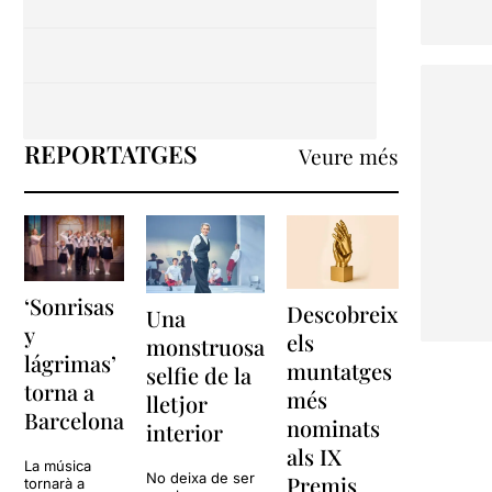
REPORTATGES
Veure més
‘Sonrisas
Descobreix
Una
y
els
monstruosa
lágrimas’
muntatges
selfie de la
torna a
més
lletjor
Barcelona
nominats
interior
als IX
La música
No deixa de ser
Premis
tornarà a