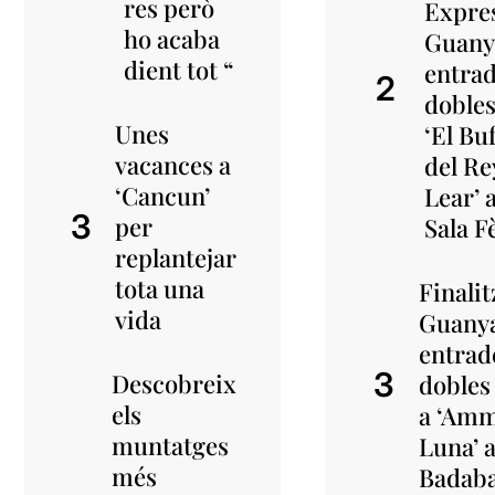
res però
Expre
ho acaba
Guany
dient tot “
entra
dobles
Unes
‘El Bu
vacances a
del Re
‘Cancun’
Lear’ a
per
Sala F
replantejar
tota una
Finalit
vida
Guany
entrad
Descobreix
dobles
els
a ‘Amm
muntatges
Luna’ 
més
Badab