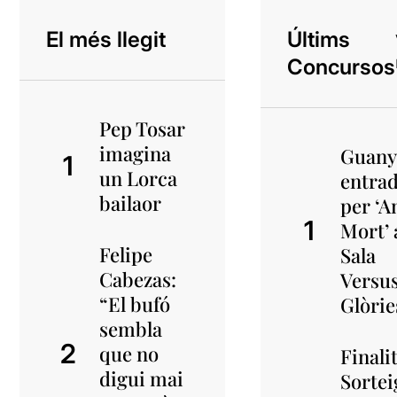
El més llegit
Últims
Concursos
Pep Tosar
imagina
Guany
un Lorca
entra
bailaor
per ‘A
Mort’ 
Felipe
Sala
Cabezas:
Versu
“El bufó
Glòrie
sembla
que no
Finali
digui mai
Sortei