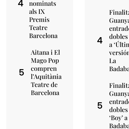
nominats
als IX
Finalit
Premis
Guany
Teatre
entrad
Barcelona
dobles
a ‘Últ
Aitana i El
versión
Mago Pop
La
compren
Badab
l’Aquitània
Teatre de
Finalit
Barcelona
Guany
entrad
dobles
‘Boy’ a
Badab