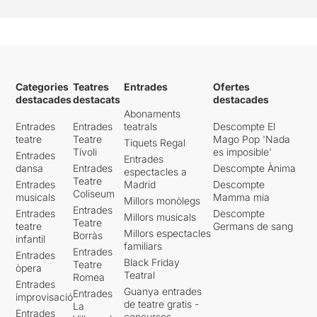
Categories
Teatres
Entrades
Ofertes
destacades
destacats
destacades
Abonaments
Entrades
Entrades
teatrals
Descompte El
teatre
Teatre
Mago Pop 'Nada
Tiquets Regal
Tívoli
es imposible'
Entrades
Entrades
dansa
Entrades
Descompte Ànima
espectacles a
Teatre
Entrades
Madrid
Descompte
Coliseum
musicals
Mamma mia
Millors monòlegs
Entrades
Entrades
Descompte
Millors musicals
Teatre
teatre
Germans de sang
Millors espectacles
Borràs
infantil
familiars
Entrades
Entrades
Black Friday
Teatre
òpera
Teatral
Romea
Entrades
Guanya entrades
Entrades
improvisació
de teatre gratis -
La
Entrades
concursos