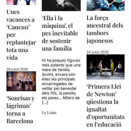
Unes
La força
‘Ella i la
vacances a
ancestral dels
màquina’, el
‘Cancun’
tambors
pes inevitable
per
japonesos
de sostenir
replantejar
una família
tota una
24 juliol 2026
vida
Hi ha poques figures
més potents que una
28 juliol 2026
mare de família.
Sovint, encara són
elles les principals
encarregades de
‘Primera Llei
vetllar pel benestar
de Newton’
dels fills, la parella,
‘Sonrisas y
els pares… Milers de
qüestiona la
[…]
lágrimas’
igualtat
torna a
Fa 5 dies
d’oportunitats
Barcelona
en l’educació