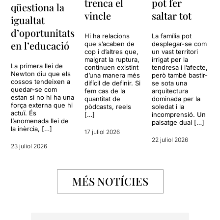
trenca el
pot fer
qüestiona la
vincle
saltar tot
igualtat
d’oportunitats
Hi ha relacions
La família pot
en l’educació
que s’acaben de
desplegar-se com
cop i d’altres que,
un vast territori
malgrat la ruptura,
irrigat per la
La primera llei de
continuen existint
tendresa i l’afecte,
Newton diu que els
d’una manera més
però també bastir-
cossos tendeixen a
difícil de definir. Si
se sota una
quedar-se com
fem cas de la
arquitectura
estan si no hi ha una
quantitat de
dominada per la
força externa que hi
pòdcasts, reels
soledat i la
actuï. És
[…]
incomprensió. Un
l’anomenada llei de
paisatge dual […]
la inèrcia, […]
17 juliol 2026
22 juliol 2026
23 juliol 2026
MÉS NOTÍCIES