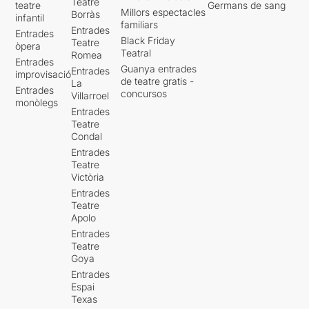
Teatre
teatre
Germans de sang
Millors espectacles
Borràs
infantil
familiars
Entrades
Entrades
Black Friday
Teatre
òpera
Teatral
Romea
Entrades
Guanya entrades
Entrades
improvisació
de teatre gratis -
La
Entrades
concursos
Villarroel
monòlegs
Entrades
Teatre
Condal
Entrades
Teatre
Victòria
Entrades
Teatre
Apolo
Entrades
Teatre
Goya
Entrades
Espai
Texas