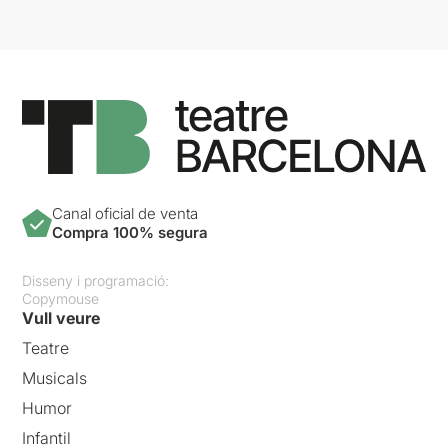
Canal oficial de venta
Compra 100% segura
Disseny i programació:
Copymouse
Vull veure
Teatre
Musicals
Humor
Infantil