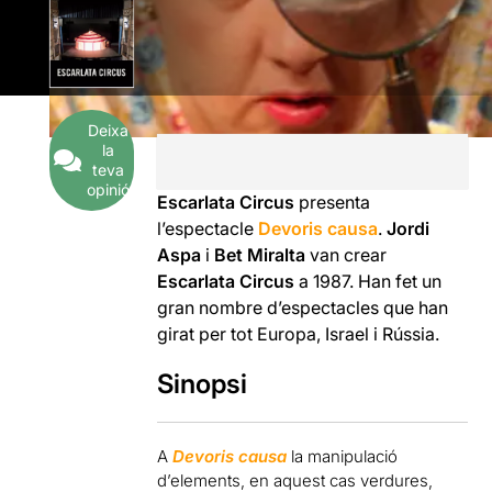
Deixa
la
teva
opinió
Escarlata Circus
presenta
l’espectacle
Devoris causa
.
Jordi
Aspa
i
Bet Miralta
van crear
Escarlata Circus
a 1987. Han fet un
gran nombre d’espectacles que han
girat per tot Europa, Israel i Rússia.
Sinopsi
A
Devoris causa
la manipulació
d’elements, en aquest cas verdures,