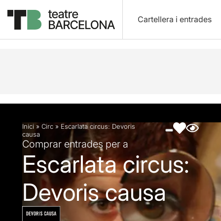
Cartellera i entrades
Descripció
Fitxa artística
Fotos i vídeos
Inici
»
Circ
»
Escarlata circus: Devoris
causa
Comprar entrades per a
Escarlata circus:
Devoris causa