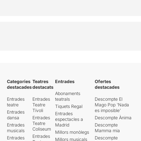
Categories
Teatres
Entrades
Ofertes
destacades
destacats
destacades
Abonaments
Entrades
Entrades
teatrals
Descompte El
teatre
Teatre
Mago Pop 'Nada
Tiquets Regal
Tívoli
es imposible'
Entrades
Entrades
dansa
Entrades
Descompte Ànima
espectacles a
Teatre
Entrades
Madrid
Descompte
Coliseum
musicals
Mamma mia
Millors monòlegs
Entrades
Entrades
Descompte
Millors musicals