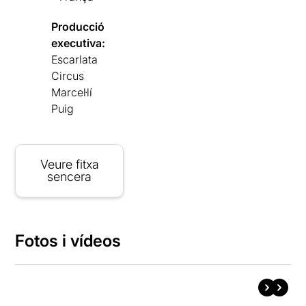
Producció
executiva:
Escarlata
Circus
Marcel·lí
Puig
Veure fitxa
sencera
Fotos i vídeos