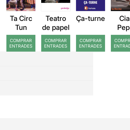
Ta Circ
Teatro
Cia
Ça-turne
Tun
de papel
Pep
Plana
COMPRAR
COMPRAR
COMPRAR
COMP
cada 
ENTRADES
ENTRADES
ENTRADES
ENTRA