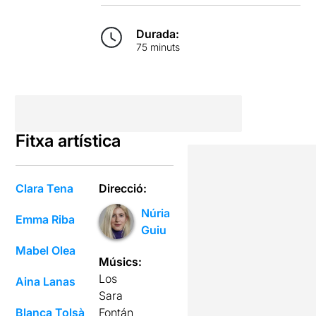
Durada:
75 minuts
Fitxa artística
Clara Tena
Direcció:
Núria
Emma Riba
Guiu
Mabel Olea
Músics:
Los
Aina Lanas
Sara
Blanca Tolsà
Fontán