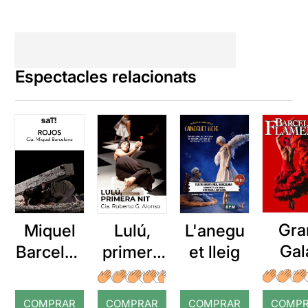
Espectacles relacionats
Gra
Miquel
Lulú,
L'anegu
Gal
Barcelon
primera
et lleig
Flam
a: Rojos
nit
o
COMPRAR
COMPRAR
COMPRAR
COMP