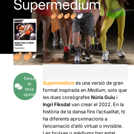
Supermedium
Deixa
Supermedium
és una versió de gran
la
teva
format inspirada en
Medium
, solo que
opinió
les dues coreògrafes
Núria Guiu
i
Ingri Fiksdal
van crear el 2022. En la
història de la dansa fins l’actualitat, hi
ha diferents aproximacions a
l’encarnació d’allò virtual o invisible.
Les bruixes o mèdiums han estat