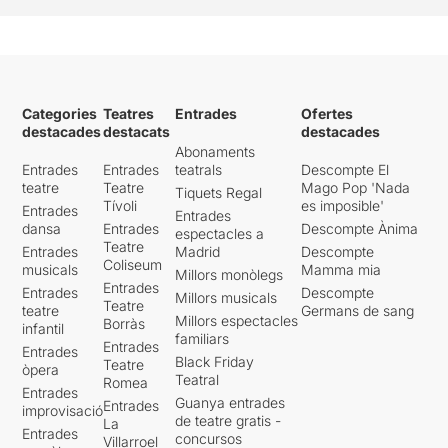
Categories
Teatres
Entrades
Ofertes
destacades
destacats
destacades
Abonaments
Entrades
Entrades
teatrals
Descompte El
teatre
Teatre
Mago Pop 'Nada
Tiquets Regal
Tívoli
es imposible'
Entrades
Entrades
dansa
Entrades
Descompte Ànima
espectacles a
Teatre
Entrades
Madrid
Descompte
Coliseum
musicals
Mamma mia
Millors monòlegs
Entrades
Entrades
Descompte
Millors musicals
Teatre
teatre
Germans de sang
Millors espectacles
Borràs
infantil
familiars
Entrades
Entrades
Black Friday
Teatre
òpera
Teatral
Romea
Entrades
Guanya entrades
Entrades
improvisació
de teatre gratis -
La
Entrades
concursos
Villarroel