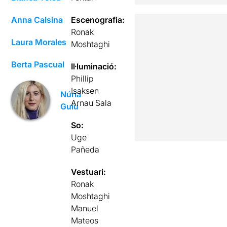
Anna Calsina
Escenografia:
Ronak
Laura Morales
Moshtaghi
Berta Pascual
Il·luminació:
Phillip
Isaksen
Núria
Arnau Sala
Guiu
So:
Uge
Pañeda
Vestuari:
Ronak
Moshtaghi
Manuel
Mateos