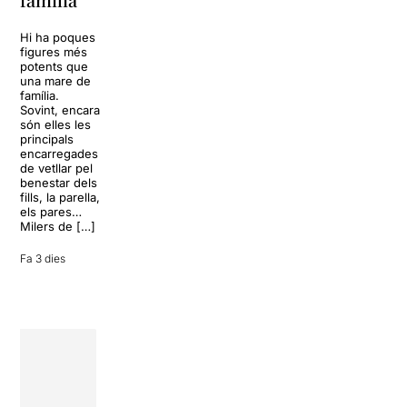
dels Von
Sol, platja,
Trapp.
còctels i un
Hi ha poques
Sonrisas y
resort
figures més
lágrimas, un
paradisíac.
potents que
dels grans
L’escenari
una mare de
clàssics de la
sembla perfecte
família.
història del
per
Sovint, encara
teatre musical,
desconnectar
són elles les
arribarà al
de la rutina,
principals
Teatre Apolo
però una
encarregades
del 17 al […]
conversa
de vetllar pel
inoportuna pot
benestar dels
27 juliol 2026
convertir unes
fills, la parella,
vacances entre
els pares…
amics en una
Milers de […]
revisió completa
de […]
Fa 3 dies
28 juliol 2026