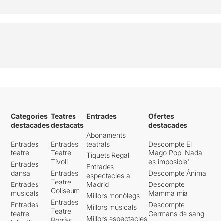
Categories
Teatres
Entrades
Ofertes
destacades
destacats
destacades
Abonaments
Entrades
Entrades
teatrals
Descompte El
teatre
Teatre
Mago Pop 'Nada
Tiquets Regal
Tívoli
es imposible'
Entrades
Entrades
dansa
Entrades
Descompte Ànima
espectacles a
Teatre
Entrades
Madrid
Descompte
Coliseum
musicals
Mamma mia
Millors monòlegs
Entrades
Entrades
Descompte
Millors musicals
Teatre
teatre
Germans de sang
Millors espectacles
Borràs