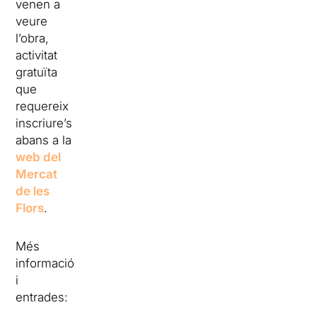
venen a
veure
l’obra,
activitat
gratuïta
que
requereix
inscriure’s
abans a la
web del
Mercat
de les
Flors
.
Més
informació
i
entrades: