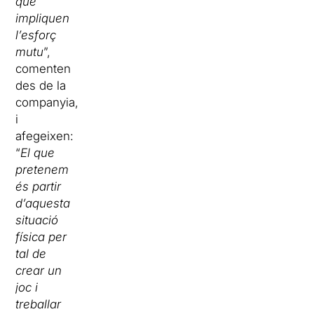
que
impliquen
l’esforç
mutu
”,
comenten
des de la
companyia,
i
afegeixen:
“
El que
pretenem
és partir
d’aquesta
situació
física per
tal de
crear un
joc i
treballar