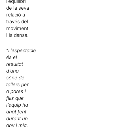
l’equilibri
de la seva
relació a
través del
moviment
i la dansa.
“
L’espectacle
és el
resultat
d’una
sèrie de
tallers per
a pares i
fills que
l’equip ha
anat fent
durant un
any i mig.