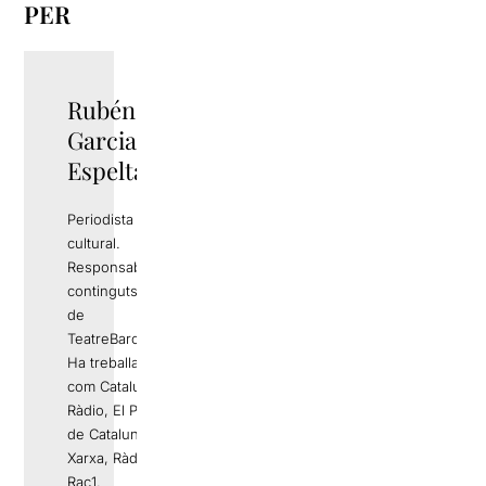
PER
Rubén
TWITTER
Garcia
Espelta
Periodista i gestor
cultural.
Responsable de
continguts editorials
de
TeatreBarcelona.com
Ha treballat a mitjans
com Catalunya
Ràdio, El Periódico
de Catalunya, La
Xarxa, Ràdio 4 o
Rac1.