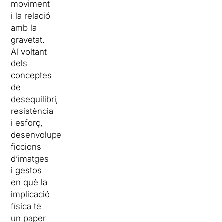
moviment
i la relació
amb la
gravetat.
Al voltant
dels
conceptes
de
desequilibri,
resistència
i esforç,
desenvolupen
ficcions
d’imatges
i gestos
en què la
implicació
física té
un paper