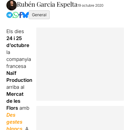
Rubén Garcia Espelta
19 octubre 2020
General
Els dies
24 i 25
d’octubre
la
companyia
francesa
Naïf
Production
arriba al
Mercat
de les
Flors
amb
Des
gestes
blancs
. A