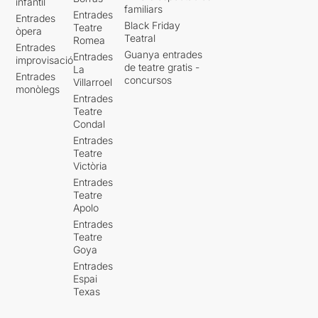
infantil
familiars
Entrades
Entrades
Black Friday
Teatre
òpera
Teatral
Romea
Entrades
Guanya entrades
Entrades
improvisació
de teatre gratis -
La
Entrades
concursos
Villarroel
monòlegs
Entrades
Teatre
Condal
Entrades
Teatre
Victòria
Entrades
Teatre
Apolo
Entrades
Teatre
Goya
Entrades
Espai
Texas