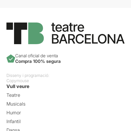
Canal oficial de venta
Compra 100% segura
Disseny i programació:
Copymouse
Vull veure
Teatre
Musicals
Humor
Infantil
Dansa