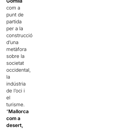
Gomila
com a
punt de
partida
per a la
construcció
d’una
metàfora
sobre la
societat
occidental,
la
indústria
de l’oci i
el
turisme.
“
Mallorca
com a
desert,