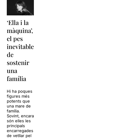
‘Ella i la
‘Sonrisas
Unes
màquina’,
y
vacances a
el pes
lágrimas’
‘Cancun’
inevitable
torna a
per
de
Barcelona
replantejar
sostenir
tota una
La música
una
vida
tornarà a
família
omplir la casa
dels Von
Sol, platja,
Trapp.
còctels i un
Hi ha poques
Sonrisas y
resort
figures més
lágrimas, un
paradisíac.
potents que
dels grans
L’escenari
una mare de
clàssics de la
sembla perfecte
família.
història del
per
Sovint, encara
teatre musical,
desconnectar
són elles les
arribarà al
de la rutina,
principals
Teatre Apolo
però una
encarregades
del 17 al […]
conversa
de vetllar pel