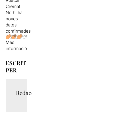
Rostoll
Cremat
No hi ha
noves
dates
confirmades
Més
informació
ESCRIT
PER
Redacció