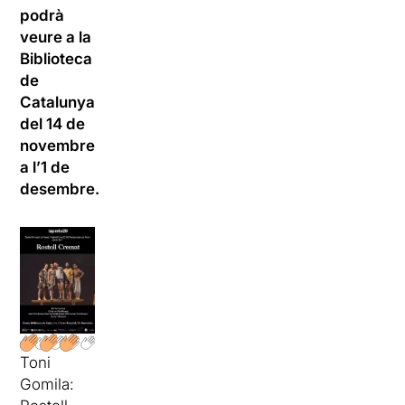
podrà
veure a la
Biblioteca
de
Catalunya
del 14 de
novembre
a l’1 de
desembre.
Toni
Gomila: