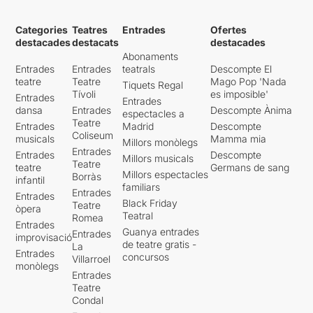
Categories
Teatres
Entrades
Ofertes
destacades
destacats
destacades
Abonaments
Entrades
Entrades
teatrals
Descompte El
teatre
Teatre
Mago Pop 'Nada
Tiquets Regal
Tívoli
es imposible'
Entrades
Entrades
dansa
Entrades
Descompte Ànima
espectacles a
Teatre
Entrades
Madrid
Descompte
Coliseum
musicals
Mamma mia
Millors monòlegs
Entrades
Entrades
Descompte
Millors musicals
Teatre
teatre
Germans de sang
Millors espectacles
Borràs
infantil
familiars
Entrades
Entrades
Black Friday
Teatre
òpera
Teatral
Romea
Entrades
Guanya entrades
Entrades
improvisació
de teatre gratis -
La
Entrades
concursos
Villarroel
monòlegs
Entrades
Teatre
Condal