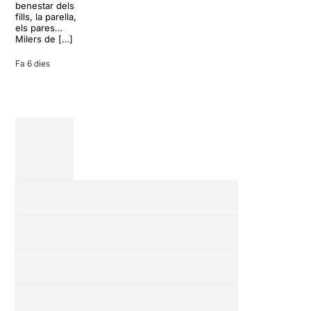
inoportuna pot
benestar dels
27 juliol 2026
convertir unes
fills, la parella,
vacances entre
els pares…
amics en una
Milers de […]
revisió completa
de […]
Fa 6 dies
28 juliol 2026