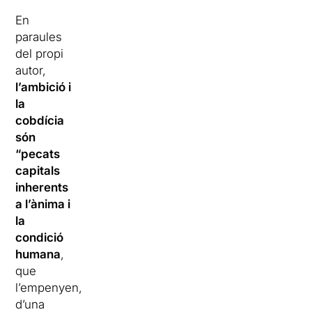
En
paraules
del propi
autor,
l’ambició i
la
cobdícia
són
“pecats
capitals
inherents
a l’ànima i
la
condició
humana
,
que
l’empenyen,
d’una