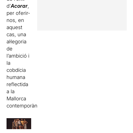
d’
Acorar
,
per oferir-
nos, en
aquest
cas, una
al·legoria
de
l’ambició i
la
cobdícia
humana
reflectida
a la
Mallorca
contemporània.