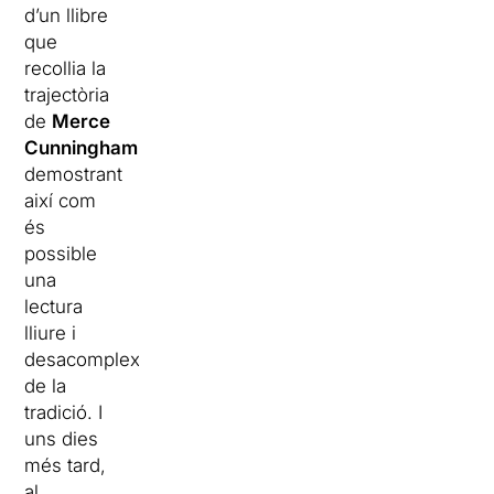
d’un llibre
que
recollia la
trajectòria
de
Merce
Cunningham
,
demostrant
així com
és
possible
una
lectura
lliure i
desacomplexada
de la
tradició. I
uns dies
més tard,
al