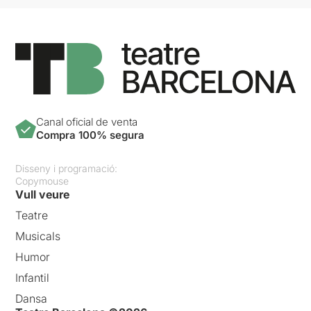
Canal oficial de venta
Compra 100% segura
Disseny i programació:
Copymouse
Vull veure
Teatre
Musicals
Humor
Infantil
Dansa