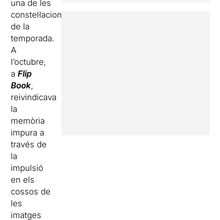
una de les
constel·lacions
de la
temporada.
A
l’octubre,
a
Flip
Book
,
reivindicava
la
memòria
impura a
través de
la
impulsió
en els
cossos de
les
imatges