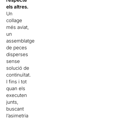
respecte
els altres.
Un
collage
més aviat,
un
assemblatge
de peces
disperses
sense
solució de
continuïtat.
I fins i tot
quan els
executen
junts,
buscant
l’asimetria