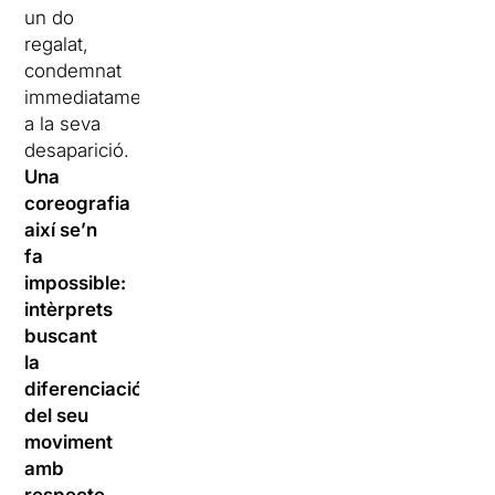
un do
regalat,
condemnat
immediatament
a la seva
desaparició.
Una
coreografia
així se’n
fa
impossible:
intèrprets
buscant
la
diferenciació
del seu
moviment
amb