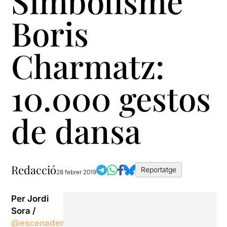
Simbolisme
Boris
Charmatz:
10.000 gestos
de dansa
Redacció
Reportatge
28 febrer 2019
Per Jordi
Sora /
@escenadememoria