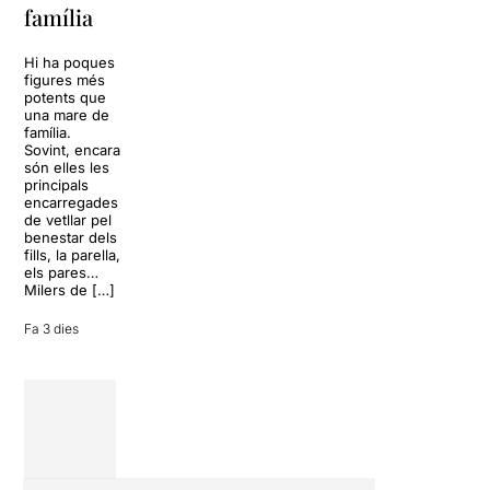
família
Barcelona rep
omplir la casa
aquest estiu
dels Von
una de les
Trapp.
Hi ha poques
formacions de
Sonrisas y
figures més
percussió
lágrimas, un
potents que
japonesa més
dels grans
una mare de
internacionals:
clàssics de la
família.
Yamato, el
història del
Sovint, encara
grup fundat
teatre musical,
són elles les
l’any 1993 per
arribarà al
principals
Masa Ogawa
Teatre Apolo
encarregades
a Asuka-mura,
del 17 al […]
de vetllar pel
a la […]
benestar dels
27 juliol 2026
fills, la parella,
24 juliol 2026
els pares…
Milers de […]
Fa 3 dies