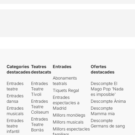
Categories
Teatres
Entrades
Ofertes
destacades
destacats
destacades
Abonaments
Entrades
Entrades
teatrals
Descompte El
teatre
Teatre
Mago Pop 'Nada
Tiquets Regal
Tívoli
es imposible'
Entrades
Entrades
dansa
Entrades
Descompte Ànima
espectacles a
Teatre
Entrades
Madrid
Descompte
Coliseum
musicals
Mamma mia
Millors monòlegs
Entrades
Entrades
Descompte
Millors musicals
Teatre
teatre
Germans de sang
Millors espectacles
Borràs
infantil
familiars