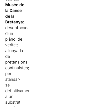
Musée de
la Danse
de la
Bretanya
:
desenfocada
d’un
plànol de
veritat;
allunyada
de
pretensions
continuistes;
per
atansar-
se
definitivament
a un
substrat