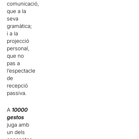
comunicació,
que a la
seva
gramàtica;
i a la
projecció
personal,
que no
pas a
l’espectacle
de
recepció
passiva.
A
10000
gestos
juga amb
un dels