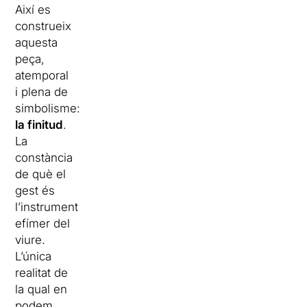
Així es
construeix
aquesta
peça,
atemporal
i plena de
simbolisme:
la finitud
.
La
constància
de què el
gest és
l’instrument
efímer del
viure.
L’única
realitat de
la qual en
podem