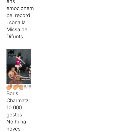
ens
emocionem
pel record
i sona la
Missa de
Difunts
.
Boris
Charmatz:
10.000
gestos
No hi ha
noves