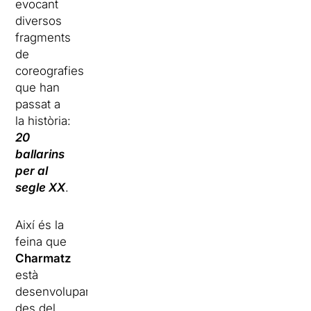
evocant
diversos
fragments
de
coreografies
que han
passat a
la història:
20
ballarins
per al
segle XX
.
Així és la
feina que
Charmatz
està
desenvolupant
des del