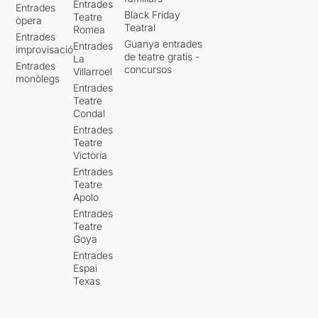
Entrades
Entrades
Black Friday
Teatre
òpera
Teatral
Romea
Entrades
Guanya entrades
Entrades
improvisació
de teatre gratis -
La
Entrades
concursos
Villarroel
monòlegs
Entrades
Teatre
Condal
Entrades
Teatre
Victòria
Entrades
Teatre
Apolo
Entrades
Teatre
Goya
Entrades
Espai
Texas