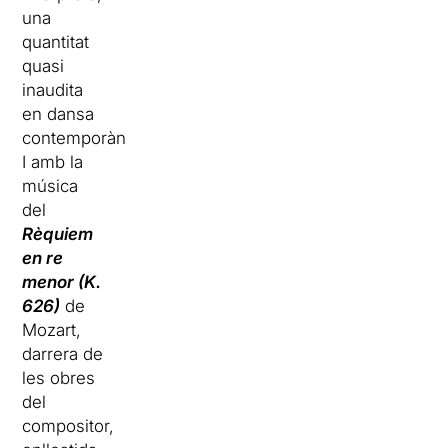
una
quantitat
quasi
inaudita
en dansa
contemporània.
I amb la
música
del
Rèquiem
en re
menor (K.
626)
de
Mozart,
darrera de
les obres
del
compositor,