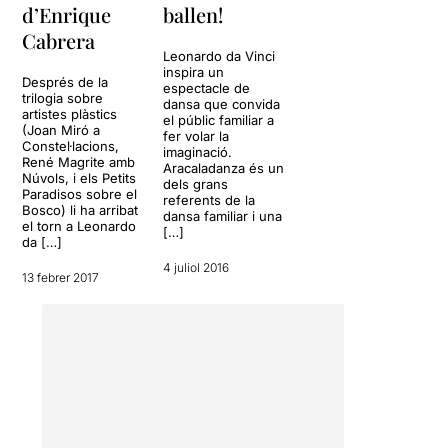
d’Enrique
ballen!
Cabrera
Leonardo da Vinci
inspira un
Després de la
espectacle de
trilogia sobre
dansa que convida
artistes plàstics
el públic familiar a
(Joan Miró a
fer volar la
Constel·lacions,
imaginació.
René Magrite amb
Aracaladanza és un
Núvols, i els Petits
dels grans
Paradisos sobre el
referents de la
Bosco) li ha arribat
dansa familiar i una
el torn a Leonardo
[…]
da […]
4 juliol 2016
13 febrer 2017