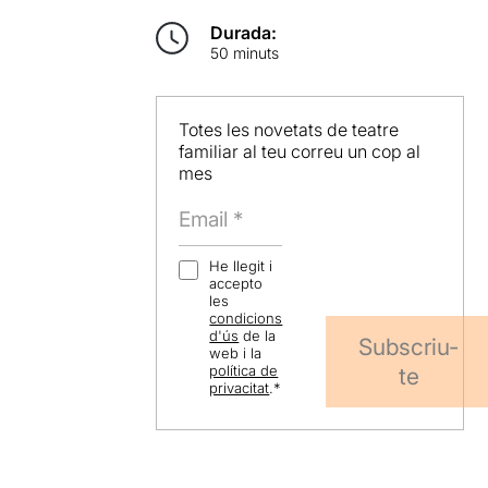
Durada:
50 minuts
Totes les novetats de teatre
familiar al teu correu un cop al
mes
He llegit i
accepto
les
condicions
d'ús
de la
Subscriu-
web i la
política de
te
privacitat
.
*