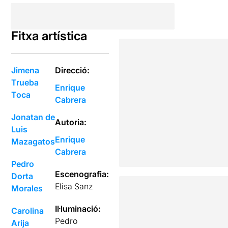
Fitxa artística
Jimena
Direcció:
Trueba
Enrique
Toca
Cabrera
Jonatan de
Autoria:
Luis
Enrique
Mazagatos
Cabrera
Pedro
Escenografia:
Dorta
Elisa Sanz
Morales
Il·luminació:
Carolina
Pedro
Arija