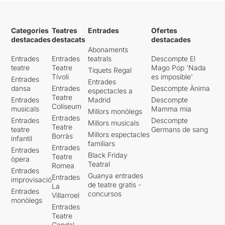
Categories
Teatres
Entrades
Ofertes
destacades
destacats
destacades
Abonaments
Entrades
Entrades
teatrals
Descompte El
teatre
Teatre
Mago Pop 'Nada
Tiquets Regal
Tívoli
es imposible'
Entrades
Entrades
dansa
Entrades
Descompte Ànima
espectacles a
Teatre
Entrades
Madrid
Descompte
Coliseum
musicals
Mamma mia
Millors monòlegs
Entrades
Entrades
Descompte
Millors musicals
Teatre
teatre
Germans de sang
Millors espectacles
Borràs
infantil
familiars
Entrades
Entrades
Black Friday
Teatre
òpera
Teatral
Romea
Entrades
Guanya entrades
Entrades
improvisació
de teatre gratis -
La
Entrades
concursos
Villarroel
monòlegs
Entrades
Teatre
Condal