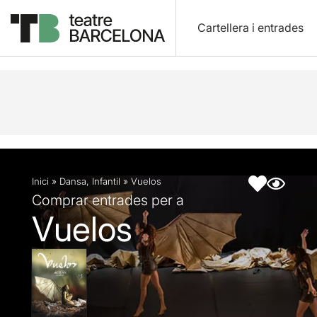
Cartellera i entrades
Descripció
Fitxa artística
Fotos i vídeos
Artic
Inici
»
Dansa
,
Infantil
»
Vuelos
Comprar entrades per a
Vuelos