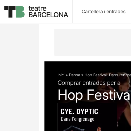
Cartellera i entrades
Descripció
Fitxa artística
Fotos i 
Inici
»
Dansa
»
Hop Festival: Dans l’eng
Comprar entrades per a
Hop Festiva