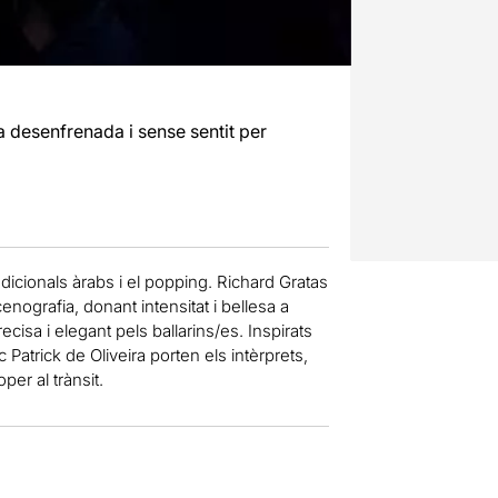
 desenfrenada i sense sentit per
dicionals àrabs i el popping. Richard Gratas
ografia, donant intensitat i bellesa a
sa i elegant pels ballarins/es. Inspirats
c Patrick de Oliveira porten els intèrprets,
er al trànsit.