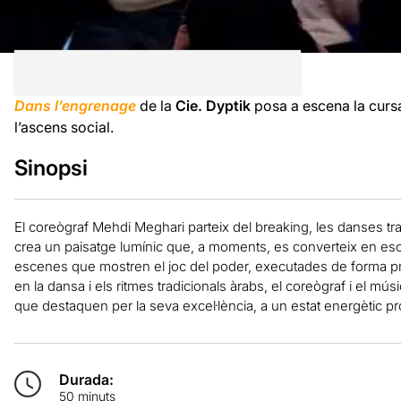
Dans l’engrenage
de la
Cie. Dyptik
posa a escena la cursa
l’ascens social.
Sinopsi
El coreògraf Mehdi Meghari parteix del breaking, les danses tra
crea un paisatge lumínic que, a moments, es converteix en escen
escenes que mostren el joc del poder, executades de forma preci
en la dansa i els ritmes tradicionals àrabs, el coreògraf i el músi
que destaquen per la seva excel·lència, a un estat energètic prop
Durada:
50 minuts