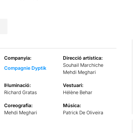
Companyia:
Direcció artística:
Souhail Marchiche
Compagnie Dyptik
Mehdi Meghari
Il·luminació:
Vestuari:
Richard Gratas
Hélène Behar
Coreografia:
Música:
Mehdi Meghari
Patrick De Oliveira