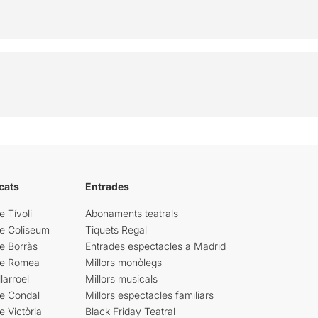
cats
Entrades
e Tívoli
Abonaments teatrals
re Coliseum
Tiquets Regal
e Borràs
Entrades espectacles a Madrid
re Romea
Millors monòlegs
larroel
Millors musicals
re Condal
Millors espectacles familiars
e Victòria
Black Friday Teatral