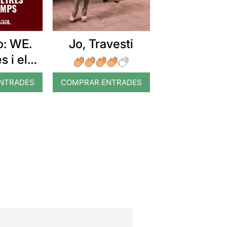
Jo, Travesti
o: WE.
s i els
ps
NTRADES
COMPRAR ENTRADES