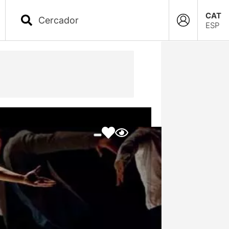
CAT
ESP