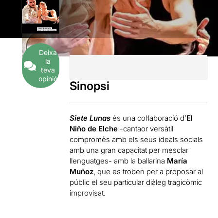
Deixa
la
teva
opinió
Sinopsi
Siete Lunas
és una col·laboració d’
El
Niño de Elche
-cantaor versàtil
compromès amb els seus ideals socials
amb una gran capacitat per mesclar
llenguatges- amb la ballarina
María
Muñoz
, que es troben per a proposar al
públic el seu particular diàleg tragicòmic
improvisat.