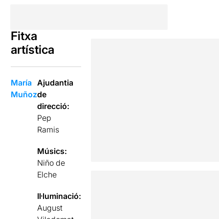
Fitxa
artística
María
Ajudantia
Muñoz
de
direcció:
Pep
Ramis
Músics:
Niño de
Elche
Il·luminació:
August