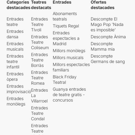
Categories
Teatres
Entrades
Ofertes
destacades
destacats
destacades
Abonaments
Entrades
Entrades
teatrals
Descompte El
teatre
Teatre
Mago Pop 'Nada
Tiquets Regal
Tívoli
es imposible'
Entrades
Entrades
dansa
Entrades
Descompte Ànima
espectacles a
Teatre
Entrades
Madrid
Descompte
Coliseum
musicals
Mamma mia
Millors monòlegs
Entrades
Entrades
Descompte
Millors musicals
Teatre
teatre
Germans de sang
Millors espectacles
Borràs
infantil
familiars
Entrades
Entrades
Black Friday
Teatre
òpera
Teatral
Romea
Entrades
Guanya entrades
Entrades
improvisació
de teatre gratis -
La
Entrades
concursos
Villarroel
monòlegs
Entrades
Teatre
Condal
Entrades
Teatre