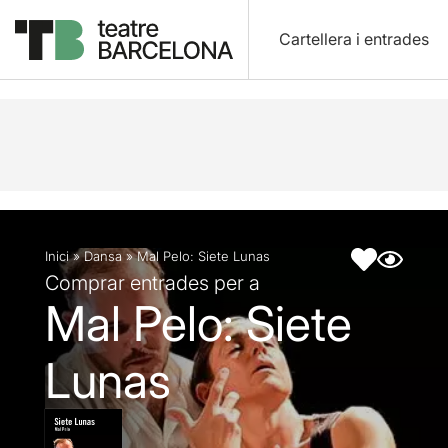
Cartellera i entrades
Descripció
Fitxa artística
Inici
»
Dansa
»
Mal Pelo: Siete Lunas
Comprar entrades per a
Mal Pelo: Siete
Lunas