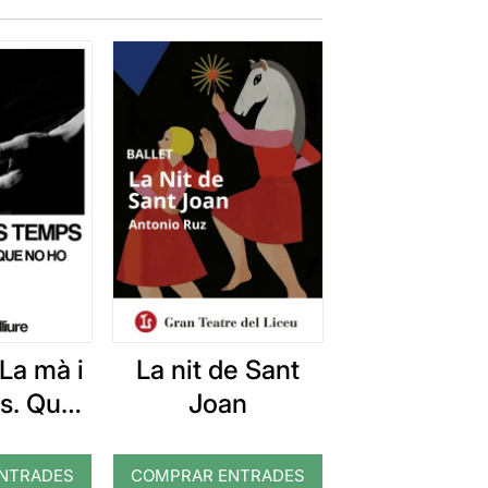
La mà i
La nit de Sant
s. Que
Joan
 que no
 veure
NTRADES
COMPRAR ENTRADES