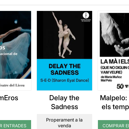
mEros
Delay the
Malpelo: 
Sadness
els temp
no diguin
Properament a la
ho vam
venda
R ENTRADES
COMPRAR E