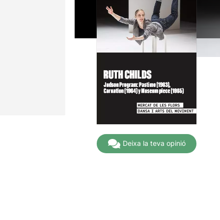
Deixa la teva opinió