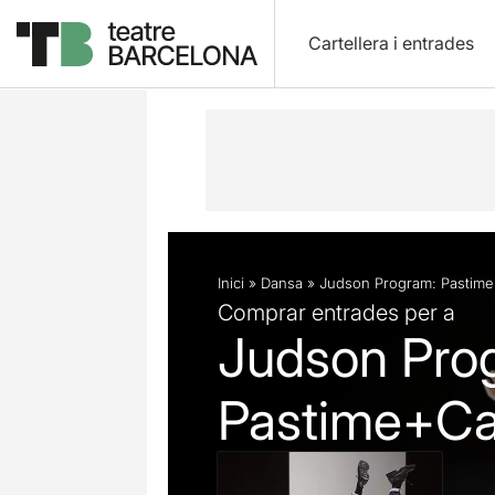
Cartellera i entrades
Descripció
Fitxa artística
Fotos i 
Inici
»
Dansa
»
Judson Program: Pastim
Comprar entrades per a
Judson Pro
Pastime+Ca