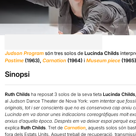
Judson Program
són tres solos de
Lucinda Childs
interp
Pastime
(1963),
Carnation
(1964)
i
Museum piece
(1965
Sinopsi
Ruth Childs
ha reposat 3 solos de la seva tieta
Lucinda Childs
al Judson Dance Theater de Nova York:
vam intentar que fossi
originals, tot i ser conscients que no es conservava cap arxiu 
Lucinda em va donar unes indicacions coreogràfiques molt exa
arxius d’aquella època. Després em va deixar espai perquè exp
explica
Ruth Childs
. Tret de
Carnation
, aquests solos són bas
fora dels Estats Units. Aquest treball de recuperació, transmis