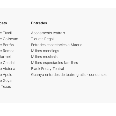
cats
Entrades
e Tívoli
Abonaments teatrals
re Coliseum
Tiquets Regal
e Borràs
Entrades espectacles a Madrid
re Romea
Millors monòlegs
larroel
Millors musicals
re Condal
Millors espectacles familiars
e Victòria
Black Friday Teatral
e Apolo
Guanya entrades de teatre gratis - concursos
re Goya
i Texas