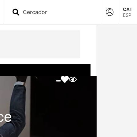
CAT
ESP
ce