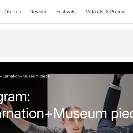
Ofertes
Revista
Festivals
Vota als IX Premis
vídeos
e+Carnation+Museum piece
gram:
rnation+Museum pie