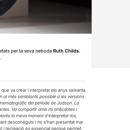
retats per la seva neboda
Ruth Childs.
)
.
, que va crear i interpretar els anys seixanta
n al més semblants possible a les versions
cinematogràfic del període de Judson. La
ctes. Va compartir amb mi anècdotes i
lorés la meva manera d’interpretar-los,
tant desconeguts i no s’han presentat mai
sió i recreació és essencial perquè permet