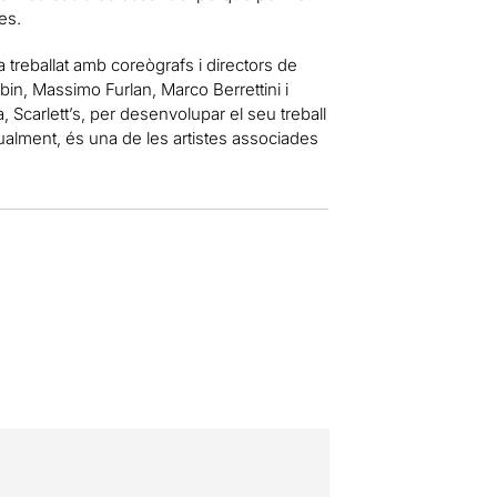
es.
 treballat amb coreògrafs i directors de
bin, Massimo Furlan, Marco Berrettini i
Scarlett’s, per desenvolupar el seu treball
tualment, és una de les artistes associades