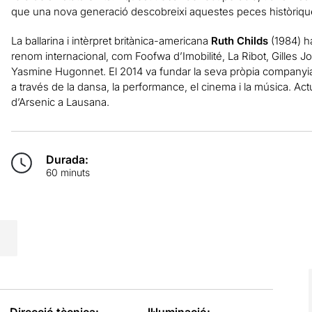
que una nova generació descobreixi aquestes peces històriqu
La ballarina i intèrpret britànica-americana
Ruth Childs
(1984) ha
renom internacional, com Foofwa d’Imobilité, La Ribot, Gilles Jo
Yasmine Hugonnet. El 2014 va fundar la seva pròpia companyia, 
a través de la dansa, la performance, el cinema i la música. Ac
d’Arsenic a Lausana.
Durada:
60 minuts
Direcció tècnica:
Il·luminació: