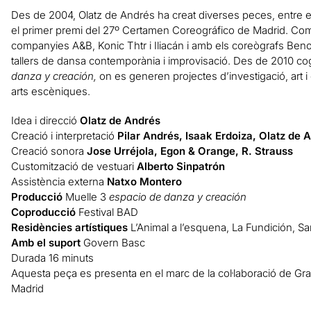
Des de 2004, Olatz de Andrés ha creat diverses peces, entre e
el primer premi del 27º Certamen Coreográfico de Madrid. Com a
companyies A&B, Konic Thtr i Iliacán i amb els coreògrafs Ben
tallers de dansa contemporània i improvisació.
Des de 2010 cog
danza y creación
,
on es generen projectes d’investigació, art i
arts escèniques.
Idea i direcció
Olatz de Andrés
Creació i interpretació
Pilar Andrés, Isaak Erdoiza, Olatz de 
Creació sonora
Jose Urréjola, Egon & Orange, R. Strauss
Customització de vestuari
Alberto Sinpatrón
Assistència externa
Natxo Montero
Producció
Muelle 3
espacio de danza y creación
Coproducció
Festival BAD
Residències artístiques
L’Animal a l’esquena, La Fundición, Sa
Amb el suport
Govern Basc
Durada 16 minuts
Aquesta peça es presenta en el marc de la col·laboració de G
Madrid