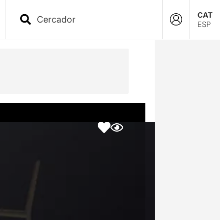
CAT
ESP