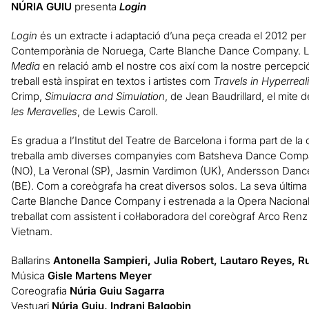
NÚRIA GUIU
presenta
Login
Login
és un extracte i adaptació d’una peça creada el 2012 pe
Contemporània de Noruega, Carte Blanche Dance Company. La
Media
en relació amb el nostre cos així com
la nostre percepció
treball està inspirat en textos i artistes com
Travels in Hyperreali
Crimp,
Simulacra and Simulation
, de Jean Baudrillard, el mite 
les Meravelles
, de Lewis Caroll.
Es gradua a l’Institut del Teatre de Barcelona i forma part de l
treballa amb diverses companyies com Batsheva Dance Comp
(NO), La Veronal (SP), Jasmin Vardimon (UK), Andersson Dance
(BE). Com a coreògrafa ha creat diversos solos. La seva últim
Carte Blanche Dance Company i estrenada a la Opera Nacional 
treballat com assistent i col·laboradora del coreògraf Arco Ren
Vietnam.
Ballarins
Antonella Sampieri, Julia Robert, Lautaro Reyes, R
Música
Gisle Martens Meyer
Coreografia
Núria Guiu Sagarra
Vestuari
Núria Guiu, Indrani Balgobin