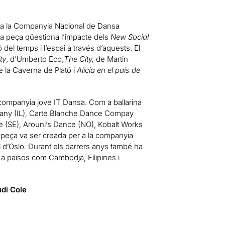
r a la Companyia Nacional de Dansa
 peça qüestiona l’impacte dels
New Social
 del temps i l’espai a través d’aquests. El
ty
, d’Umberto Eco,
The City,
de Martin
de la Caverna de Plató i
Alícia en el país de
a companyia jove IT Dansa. Com a ballarina
any (IL), Carte Blanche Dance Compay
 (SE), Arouni’s Dance (NO), Kobalt Works
a peça va ser creada per a la companyia
d’Oslo. Durant els darrers anys també ha
z a països com Cambodja, Filipines i
udi Cole