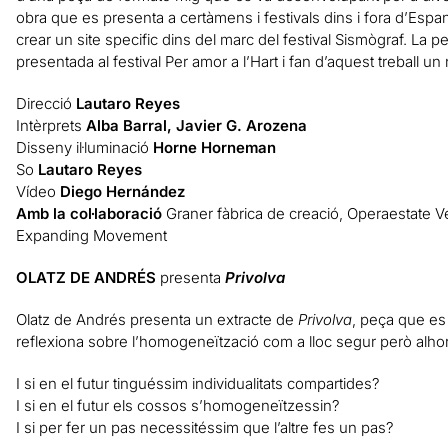
obra que es presenta a certàmens i festivals dins i fora d’Espa
crear un site specific dins del marc del festival Sismògraf. La 
presentada al festival Per amor a l’Hart i fan d’aquest treball un 
Direcció
Lautaro Reyes
Intèrprets
Alba Barral, Javier G. Arozena
Disseny il·luminació
Horne Horneman
So
Lautaro Reyes
Vídeo
Diego Hernández
Amb la col·laboració
Graner fàbrica de creació, Operaestate 
Expanding Movement
OLATZ DE ANDRÉS
presenta
Privolva
Olatz de Andrés presenta un extracte de
Privolva
, peça que es 
reflexiona sobre l’homogeneïtzació com a lloc segur però alhora 
I si en el futur tinguéssim individualitats compartides?
I si en el futur els cossos s’homogeneïtzessin?
I si per fer un pas necessitéssim que l’altre fes un pas?