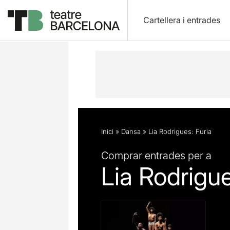
Cartellera i entrades
Descripció
Fitxa artística
Fotos i 
Inici
»
Dansa
»
Lia Rodrigues: Furia
Comprar entrades per a
Lia Rodrigue