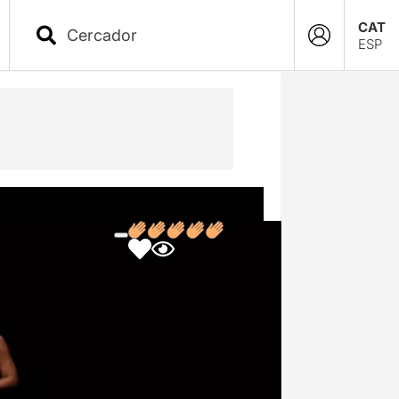
CAT
ESP