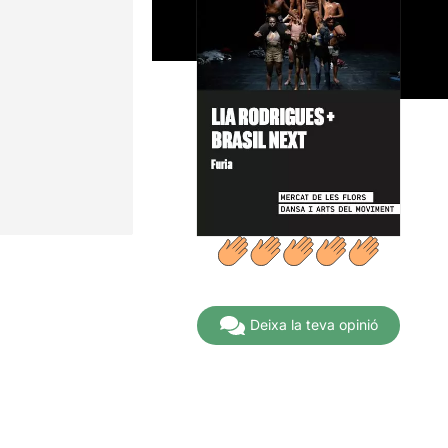
Deixa la teva opinió