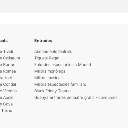
cats
Entrades
e Tívoli
Abonaments teatrals
re Coliseum
Tiquets Regal
e Borràs
Entrades espectacles a Madrid
re Romea
Millors monòlegs
larroel
Millors musicals
re Condal
Millors espectacles familiars
e Victòria
Black Friday Teatral
e Apolo
Guanya entrades de teatre gratis - concursos
re Goya
i Texas