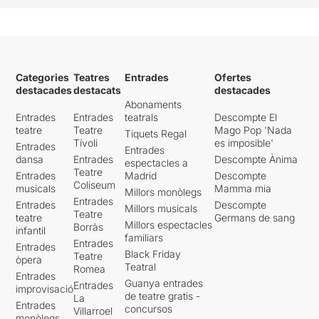
Categories
Teatres
Entrades
Ofertes
destacades
destacats
destacades
Abonaments
Entrades
Entrades
teatrals
Descompte El
teatre
Teatre
Mago Pop 'Nada
Tiquets Regal
Tívoli
es imposible'
Entrades
Entrades
dansa
Entrades
Descompte Ànima
espectacles a
Teatre
Entrades
Madrid
Descompte
Coliseum
musicals
Mamma mia
Millors monòlegs
Entrades
Entrades
Descompte
Millors musicals
Teatre
teatre
Germans de sang
Millors espectacles
Borràs
infantil
familiars
Entrades
Entrades
Black Friday
Teatre
òpera
Teatral
Romea
Entrades
Guanya entrades
Entrades
improvisació
de teatre gratis -
La
Entrades
concursos
Villarroel
monòlegs