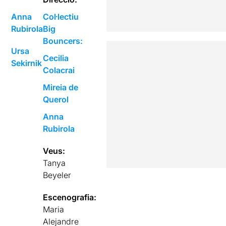
Anna
Col·lectiu
Rubirola
Big
Bouncers:
Ursa
Cecilia
Sekirnik
Colacrai
Mireia de
Querol
Anna
Rubirola
Veus:
Tanya
Beyeler
Escenografia:
Maria
Alejandre