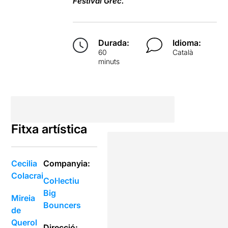
Festival Grec.
Durada:
Idioma:
60
Català
minuts
Fitxa artística
Cecilia
Companyia:
Colacrai
Col·lectiu
Big
Mireia
Bouncers
de
Querol
Direcció: