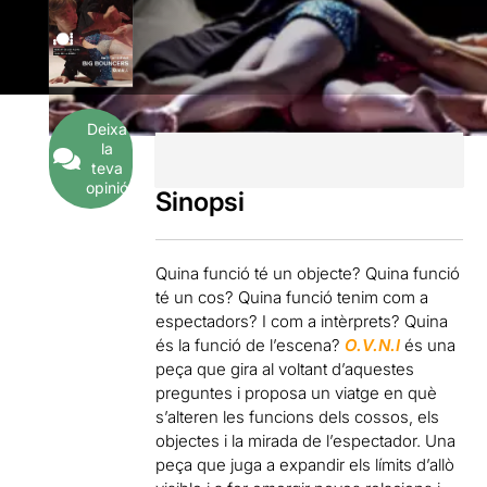
Deixa
la
teva
opinió
Sinopsi
Quina funció té un objecte? Quina funció
té un cos? Quina funció tenim com a
espectadors? I com a intèrprets? Quina
és la funció de l’escena?
O.V.N.I
és una
peça que gira al voltant d’aquestes
preguntes i proposa un viatge en què
s’alteren les funcions dels cossos, els
objectes i la mirada de l’espectador. Una
peça que juga a expandir els límits d’allò