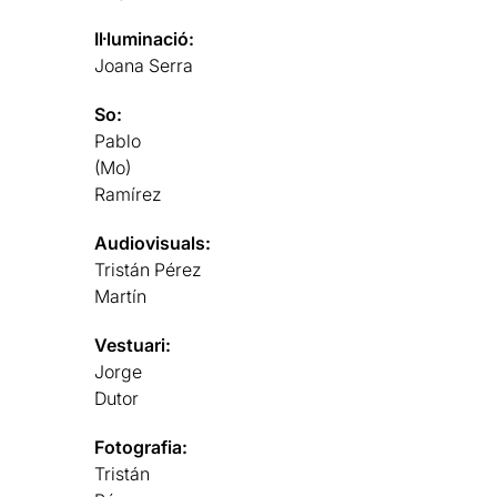
Il·luminació:
Joana Serra
So:
Pablo
(Mo)
Ramírez
Audiovisuals:
Tristán Pérez
Martín
Vestuari:
Jorge
Dutor
Fotografia:
Tristán