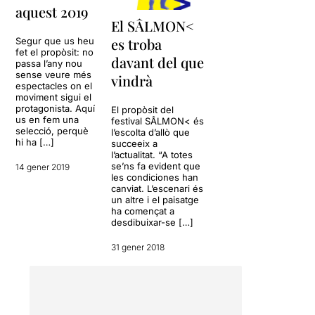
aquest 2019
El SÂLMON<
es troba
Segur que us heu
fet el propòsit: no
davant del que
passa l’any nou
sense veure més
vindrà
espectacles on el
moviment sigui el
protagonista. Aquí
El propòsit del
us en fem una
festival SÂLMON< és
selecció, perquè
l’escolta d’allò que
hi ha […]
succeeix a
l’actualitat. “A totes
se’ns fa evident que
14 gener 2019
les condiciones han
canviat. L’escenari és
un altre i el paisatge
ha començat a
desdibuixar-se […]
31 gener 2018