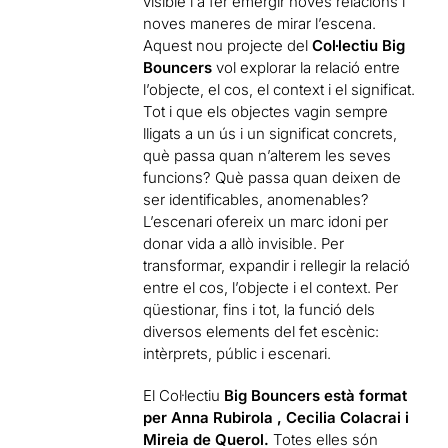
visible i a fer emergir noves relacions i
noves maneres de mirar l’escena.
Aquest nou projecte del
Col·lectiu Big
Bouncers
vol explorar la relació entre
l’objecte, el cos, el context i el significat.
Tot i que els objectes vagin sempre
lligats a un ús i un significat concrets,
què passa quan n’alterem les seves
funcions? Què passa quan deixen de
ser identificables, anomenables?
L’escenari ofereix un marc idoni per
donar vida a allò invisible. Per
transformar, expandir i rellegir la relació
entre el cos, l’objecte i el context. Per
qüestionar, fins i tot, la funció dels
diversos elements del fet escènic:
intèrprets, públic i escenari.
El Col·lectiu
Big Bouncers
està format
per Anna Rubirola , Cecilia Colacrai
i
Mireia de Querol.
Totes elles són