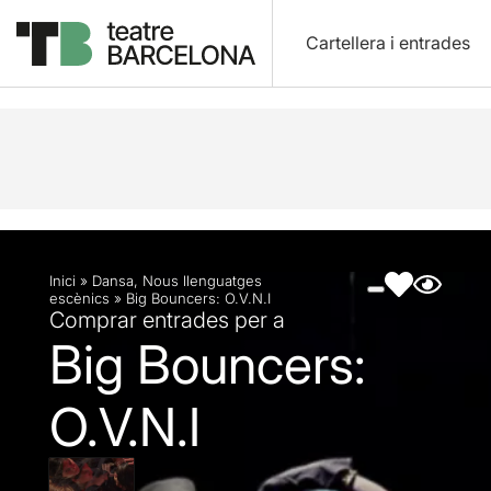
Cartellera i entrades
Descripció
Fitxa artística
Fotos i vídeos
Artic
Inici
»
Dansa
,
Nous llenguatges
escènics
»
Big Bouncers: O.V.N.I
Comprar entrades per a
Big Bouncers:
O.V.N.I