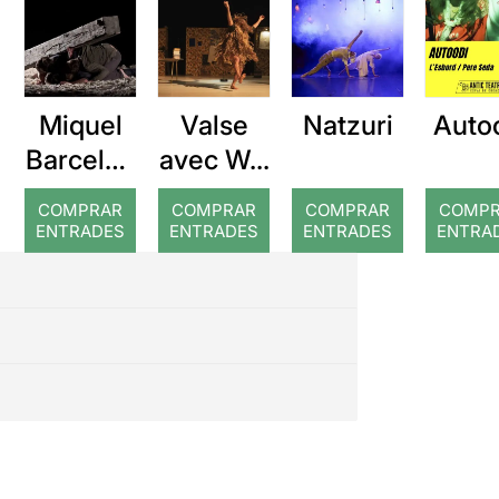
Miquel
Valse
Natzuri
Auto
Barcelon
avec W...
a: Rojos
COMPRAR
COMPRAR
COMPRAR
COMP
ENTRADES
ENTRADES
ENTRADES
ENTRA