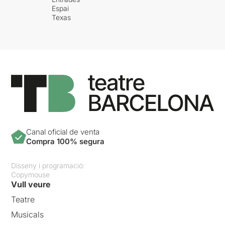
Espai
Texas
Canal oficial de venta
Compra 100% segura
Disseny i programació:
Copymouse
Vull veure
Teatre
Musicals