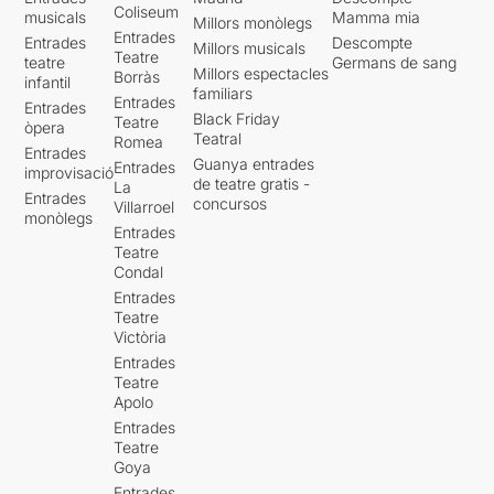
Coliseum
musicals
Mamma mia
Millors monòlegs
Entrades
Entrades
Descompte
Millors musicals
Teatre
teatre
Germans de sang
Millors espectacles
Borràs
infantil
familiars
Entrades
Entrades
Black Friday
Teatre
òpera
Teatral
Romea
Entrades
Guanya entrades
Entrades
improvisació
de teatre gratis -
La
Entrades
concursos
Villarroel
monòlegs
Entrades
Teatre
Condal
Entrades
Teatre
Victòria
Entrades
Teatre
Apolo
Entrades
Teatre
Goya
Entrades