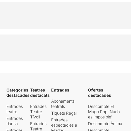
Categories
Teatres
Entrades
Ofertes
destacades
destacats
destacades
Abonaments
Entrades
Entrades
teatrals
Descompte El
teatre
Teatre
Mago Pop 'Nada
Tiquets Regal
Tívoli
es imposible'
Entrades
Entrades
dansa
Entrades
Descompte Ànima
espectacles a
Teatre
Entrades
Madrid
Descompte