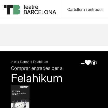
Cartellera i entrades
Descripció
Fitxa artística
Fotos i vídeos
Inici
»
Dansa
»
Felahikum
Comprar entrades per a
Felahikum