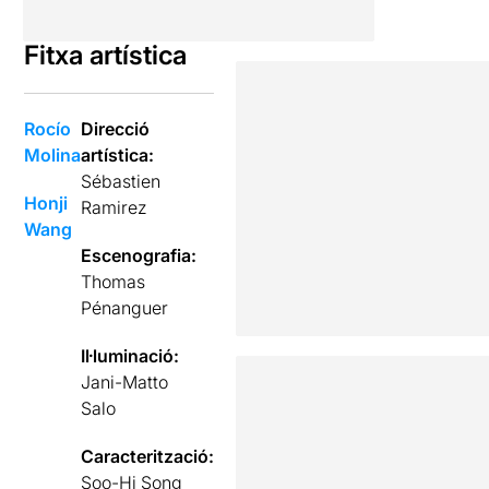
Fitxa artística
Rocío
Direcció
Molina
artística:
Sébastien
Honji
Ramirez
Wang
Escenografia:
Thomas
Pénanguer
Il·luminació:
Jani-Matto
Salo
Caracterització:
Soo-Hi Song