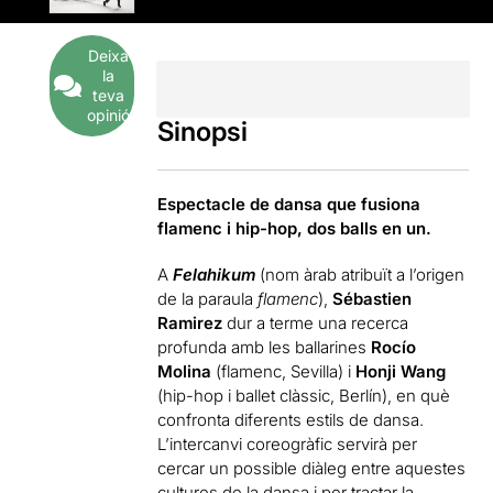
Deixa
la
teva
opinió
Sinopsi
Espectacle de dansa que fusiona
flamenc i hip-hop, dos balls en un.
A
Felahikum
(nom àrab atribuït a l’origen
de la paraula
flamenc
),
Sébastien
Ramirez
dur a terme una recerca
profunda amb les ballarines
Rocío
Molina
(flamenc, Sevilla) i
Honji Wang
(hip-hop i ballet clàssic, Berlín), en què
confronta diferents estils de dansa.
L’intercanvi coreogràfic servirà per
cercar un possible diàleg entre aquestes
cultures de la dansa i per tractar la