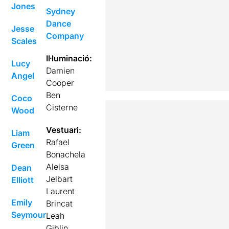
Jones
Sydney
Dance
Jesse
Company
Scales
Il·luminació:
Lucy
Damien
Angel
Cooper
Ben
Coco
Cisterne
Wood
Vestuari:
Liam
Rafael
Green
Bonachela
Aleisa
Dean
Jelbart
Elliott
Laurent
Emily
Brincat
Seymour
Leah
Giblin