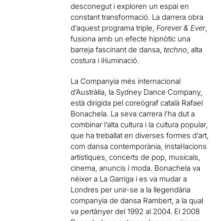
desconegut i exploren un espai en
constant transformació. La darrera obra
d’aquest programa triple,
Forever & Ever
,
fusiona amb un efecte hipnòtic una
barreja fascinant de dansa,
techno
, alta
costura i il·luminació.
La Companyia més internacional
d’Austràlia, la Sydney Dance Company,
està dirigida pel coreògraf català Rafael
Bonachela. La seva carrera l’ha dut a
combinar l’alta cultura i la cultura popular,
que ha treballat en diverses formes d’art,
com dansa contemporània, instal·lacions
artístiques, concerts de pop, musicals,
cinema, anuncis i moda. Bonachela va
néixer a La Garriga i es va mudar a
Londres per unir-se a la llegendària
companyia de dansa Rambert, a la qual
va pertànyer del 1992 al 2004. El 2008