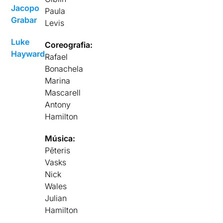
Jacopo
Paula
Grabar
Levis
Luke
Coreografia:
Hayward
Rafael
Bonachela
Marina
Mascarell
Antony
Hamilton
Música:
Pēteris
Vasks
Nick
Wales
Julian
Hamilton