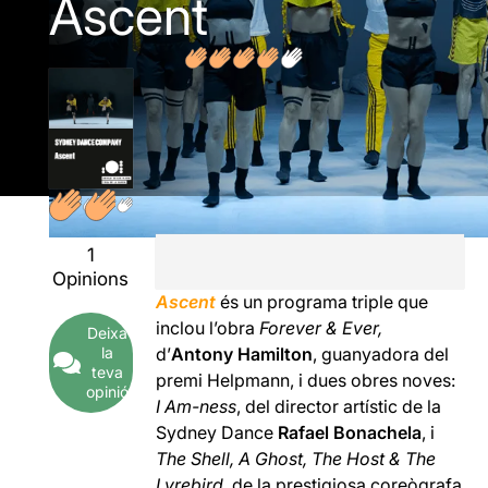
Ascent
1
Opinions
Ascent
és un programa triple que
inclou l’obra
Forever &
Ever,
Deixa
la
d’
Antony Hamilton
, guanyadora del
teva
premi Helpmann, i dues obres noves:
opinió
I Am-ness
, del director artístic de la
Sydney Dance
Rafael Bonachela
, i
The Shell, A Ghost, The Host & The
Lyrebird
, de la prestigiosa coreògrafa