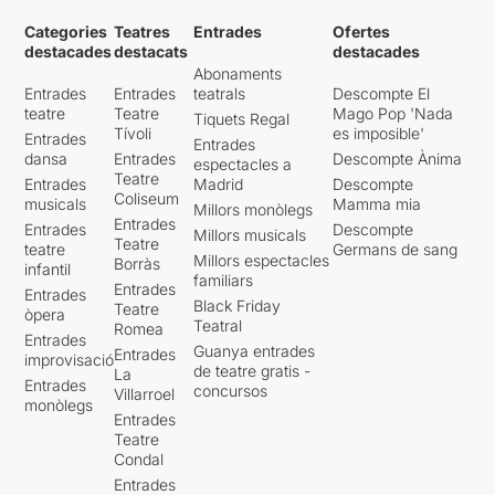
Categories
Teatres
Entrades
Ofertes
destacades
destacats
destacades
Abonaments
Entrades
Entrades
teatrals
Descompte El
teatre
Teatre
Mago Pop 'Nada
Tiquets Regal
Tívoli
es imposible'
Entrades
Entrades
dansa
Entrades
Descompte Ànima
espectacles a
Teatre
Entrades
Madrid
Descompte
Coliseum
musicals
Mamma mia
Millors monòlegs
Entrades
Entrades
Descompte
Millors musicals
Teatre
teatre
Germans de sang
Millors espectacles
Borràs
infantil
familiars
Entrades
Entrades
Black Friday
Teatre
òpera
Teatral
Romea
Entrades
Guanya entrades
Entrades
improvisació
de teatre gratis -
La
Entrades
concursos
Villarroel
monòlegs
Entrades
Teatre
Condal
Entrades