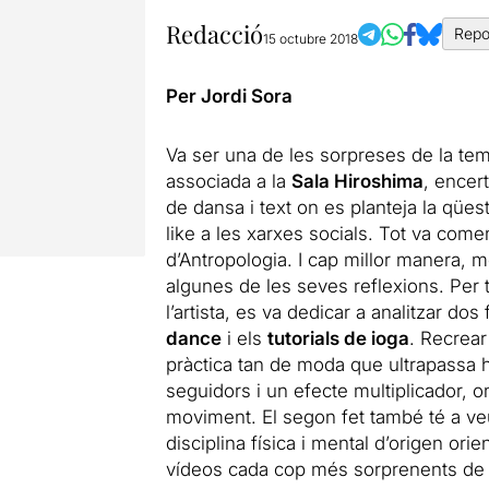
Redacció
Repo
15 octubre 2018
Per Jordi Sora
Va ser una de les sorpreses de la t
associada a la
Sala Hiroshima
, encer
de dansa i text on es planteja la qüe
like a les xarxes socials. Tot va come
d’Antropologia. I cap millor manera, 
algunes de les seves reflexions. Per 
l’artista, es va dedicar a analitzar d
dance
i els
tutorials de ioga
. Recrear
pràctica tan de moda que ultrapassa ho
seguidors i un efecte multiplicador, o
moviment. El segon fet també té a veu
disciplina física i mental d’origen orie
vídeos cada cop més sorprenents de 