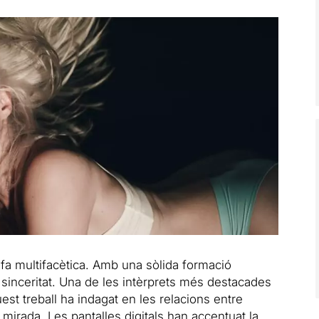
afa multifacètica. Amb una sòlida formació
la sinceritat. Una de les intèrprets més destacades
st treball ha indagat en les relacions entre
 mirada. Les pantalles digitals han accentuat la