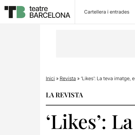
Cartellera i entrades
Inici
»
Revista
»
‘Likes’: La teva imatge,
LA REVISTA
‘Likes’: L