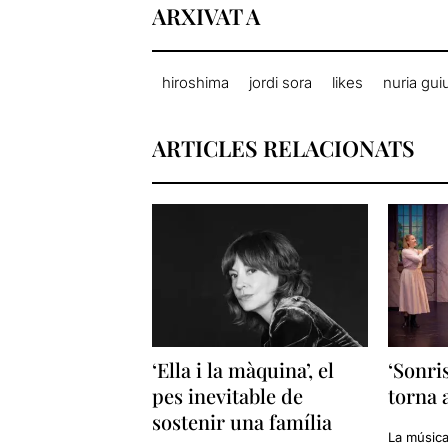
ARXIVAT A
hiroshima
jordi sora
likes
nuria gui
ARTICLES RELACIONATS
‘Ella i la màquina’, el
‘Sonri
pes inevitable de
torna 
sostenir una família
La música