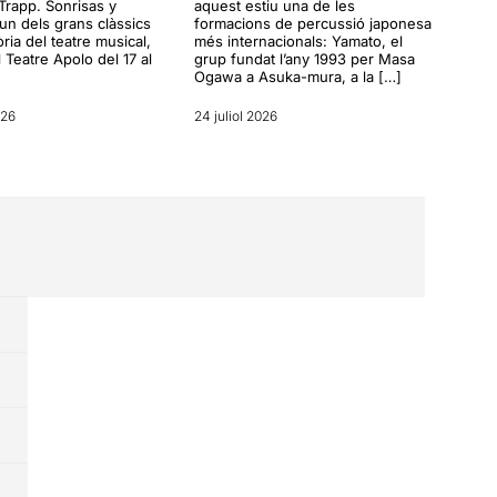
Trapp. Sonrisas y
aquest estiu una de les
 un dels grans clàssics
formacions de percussió japonesa
òria del teatre musical,
més internacionals: Yamato, el
l Teatre Apolo del 17 al
grup fundat l’any 1993 per Masa
Ogawa a Asuka-mura, a la […]
026
24 juliol 2026