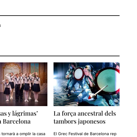
u
sas y lágrimas’
La força ancestral dels
a Barcelona
tambors japonesos
 tornarà a omplir la casa
El Grec Festival de Barcelona rep