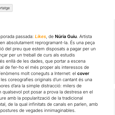
rtatge
emporada passada:
Likes
, de
Núria Guiu
. Artista
ten absolutament reprogramant-la. És una peça
stió del preu que estem disposats a pagar per un
nçar per un treball de curs als estudis
més enllà de les dades, que portar a escena
tal de fer-ho el més proper als interessos de
os fenòmens molt coneguts a Internet: el
cover
 les coreografies originals d’un cantant és una
res d’ara la simple distracció: milers de
n qualsevol pot posar a prova la destresa en el
re amb la popularització de la tradicional
ntal, de la qual infinitats de canals en parlen, amb
postures de vegades innimaginables.