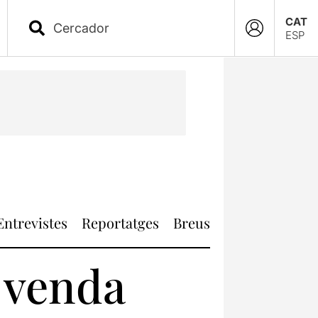
CAT
ESP
Entrevistes
Reportatges
Breus
n venda