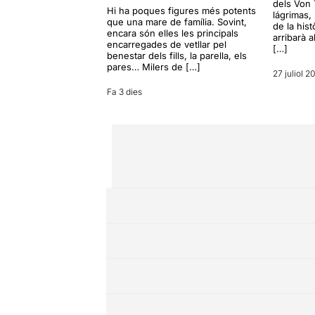
dels Von 
Hi ha poques figures més potents
lágrimas,
que una mare de família. Sovint,
de la hist
encara són elles les principals
arribarà a
encarregades de vetllar pel
[…]
benestar dels fills, la parella, els
pares… Milers de […]
27 juliol 2
Fa 3 dies