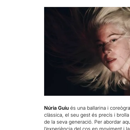
Núria Guiu
és una ballarina i coreògr
clàssica, el seu gest és precís i brol
de la seva generació. Per abordar aque
l’experiència del cos en moviment i la