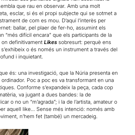
t sembla que rau en observar. Amb una molt
eta, esclar, si és el propi subjecte qui se sotmet a
egistrament de com es mou. D’aquí l’interès per
ernet: ballar, pel plaer de fer-ho, assumint els
“més difícil encara” que els participants de la
 on definitivament
Likes
sobresurt: perquè ens
e s’exhibeix o és només un instrument a través del
fund i inquietant.
e és: una investigació, que la Núria presenta en
b ordinador. Poc a poc es va transformant en una
ctiques. Conforme s’expandeix la peça, cada cop
atèria, va jugant a dues bandes: la de
icar o no un “m’agrada”; i la de l’artista, amateur o
 per aquell like… Sense més intenció: només amb
oviment, n’hem fet (també) un mercadeig.