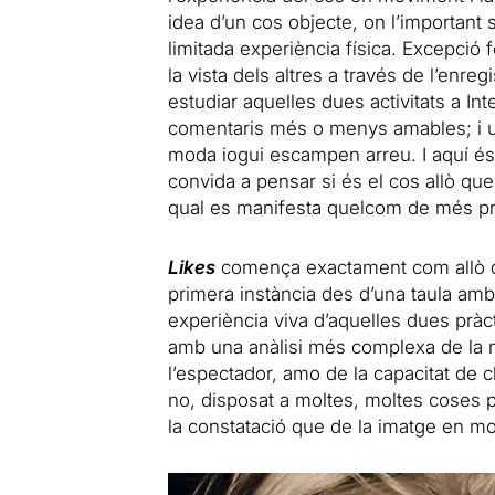
idea d’un cos objecte, on l’importan
limitada experiència física. Excepció f
la vista dels altres a través de l’enr
estudiar aquelles dues activitats a Int
comentaris més o menys amables; i un 
moda iogui escampen arreu. I aquí és
convida a pensar si és el cos allò qu
qual es manifesta quelcom de més pro
Likes
comença exactament com allò qu
primera instància des d’una taula am
experiència viva d’aquelles dues prà
amb una anàlisi més complexa de la m
l’espectador, amo de la capacitat de cl
no, disposat a moltes, moltes coses
la constatació que de la imatge en m