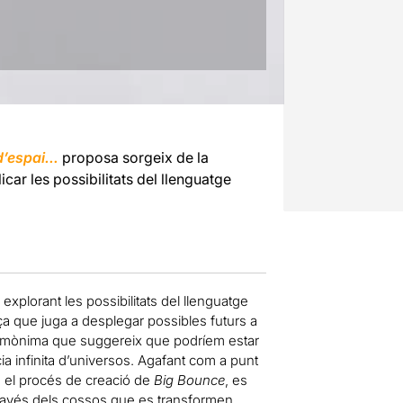
 d’espai…
proposa sorgeix de la
car les possibilitats del llenguatge
 explorant les possibilitats del llenguatge
ça que juga a desplegar possibles futurs a
homònima que suggereix que podríem estar
ia infinita d’universos. Agafant com a punt
n el procés de creació de
Big Bounce
, es
 través dels cossos que es transformen.