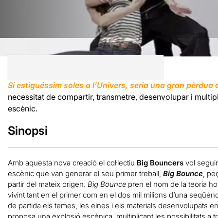
Si estiguéssim soles a l’Univers, seria una gran pèrdua
necessitat de compartir, transmetre, desenvolupar i multipli
escènic.
Sinopsi
Amb aquesta nova creació el col·lectiu
Big Bouncers
vol seguir
escènic que van generar el seu primer treball,
Big Bounce
, pe
partir del mateix origen.
Big Bounce
pren el nom de la teoria 
vivint tant en el primer com en el dos mil milions d’una seqüènc
de partida els temes, les eines i els materials desenvolupats e
proposa una explosió escènica, multiplicant les possibilitats a