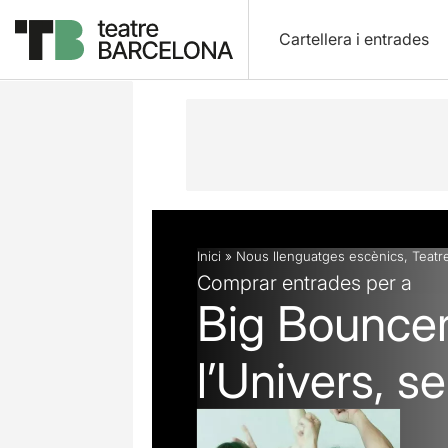
Cartellera i entrades
Descripció
Fitxa artística
Inici
»
Nous llenguatges escènics
,
Teatr
Comprar entrades per a
Big Bouncer
l’Univers, s