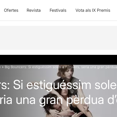
Ofertes
Revista
Festivals
Vota als IX Premis
e
»
Big Bouncers: Si estiguéssim soles a l’Univers, seria una gran pèrdu
s: Si estiguéssim sole
eria una gran pèrdua d