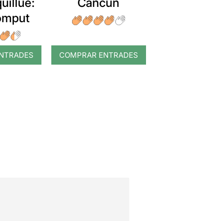
uillué:
Cancun
romput
NTRADES
COMPRAR ENTRADES