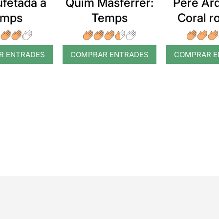
ufetada a
Quim Masferrer:
Pere Arq
emps
Temps
Coral 
R ENTRADES
COMPRAR ENTRADES
COMPRAR E