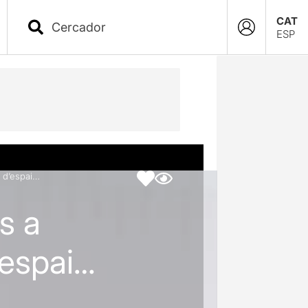
CAT
ESP
a d’espai…
s a
’espai…