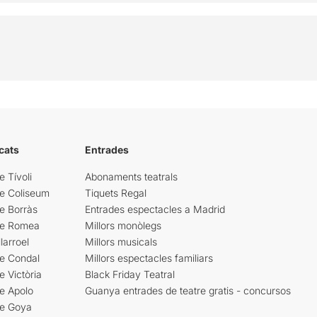
cats
Entrades
e Tívoli
Abonaments teatrals
re Coliseum
Tiquets Regal
e Borràs
Entrades espectacles a Madrid
re Romea
Millors monòlegs
larroel
Millors musicals
re Condal
Millors espectacles familiars
e Victòria
Black Friday Teatral
e Apolo
Guanya entrades de teatre gratis - concursos
re Goya