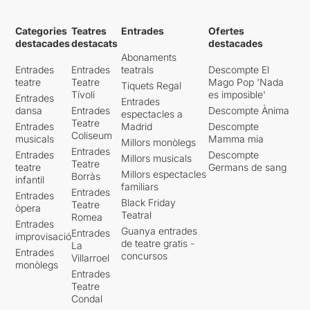
Categories
Teatres
Entrades
Ofertes
destacades
destacats
destacades
Abonaments
Entrades
Entrades
teatrals
Descompte El
teatre
Teatre
Mago Pop 'Nada
Tiquets Regal
Tívoli
es imposible'
Entrades
Entrades
dansa
Entrades
Descompte Ànima
espectacles a
Teatre
Entrades
Madrid
Descompte
Coliseum
musicals
Mamma mia
Millors monòlegs
Entrades
Entrades
Descompte
Millors musicals
Teatre
teatre
Germans de sang
Millors espectacles
Borràs
infantil
familiars
Entrades
Entrades
Black Friday
Teatre
òpera
Teatral
Romea
Entrades
Guanya entrades
Entrades
improvisació
de teatre gratis -
La
Entrades
concursos
Villarroel
monòlegs
Entrades
Teatre
Condal