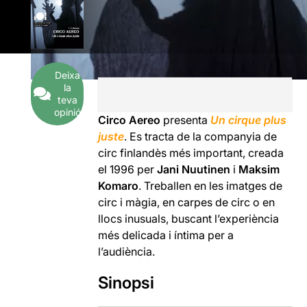
Deixa
la
teva
opinió
Circo Aereo
presenta
Un cirque plus
juste
. Es tracta de la companyia de
circ finlandès més important, creada
el 1996 per
Jani Nuutinen
i
Maksim
Komaro
. Treballen en les imatges de
circ i màgia, en carpes de circ o en
llocs inusuals, buscant l’experiència
més delicada i íntima per a
l’audiència.
Sinopsi