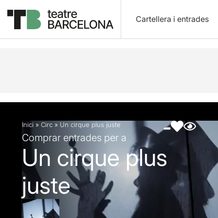
Cartellera i entrades
Descripció
Fitxa artística
Fotos i vídeos
Inici
»
Circ
»
Un cirque plus juste
Comprar entrades per a
Un cirque plus
juste