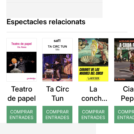
Espectacles relacionats
Teatro
Ta Circ
La
Cia
de papel
Tun
concha
Pep
de tu
Plana
COMPRAR
COMPRAR
COMPRAR
COMP
madre
cada 
ENTRADES
ENTRADES
ENTRADES
ENTRA
Cabaret