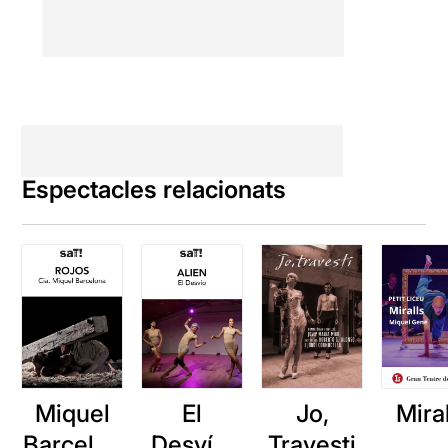
Espectacles relacionats
Miquel
El
Jo,
Mira
Barcelon
Desvío:
Travesti