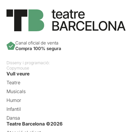
Canal oficial de venta
Compra 100% segura
Disseny i programació:
Copymouse
Vull veure
Teatre
Musicals
Humor
Infantil
Dansa
Teatre Barcelona ©2026