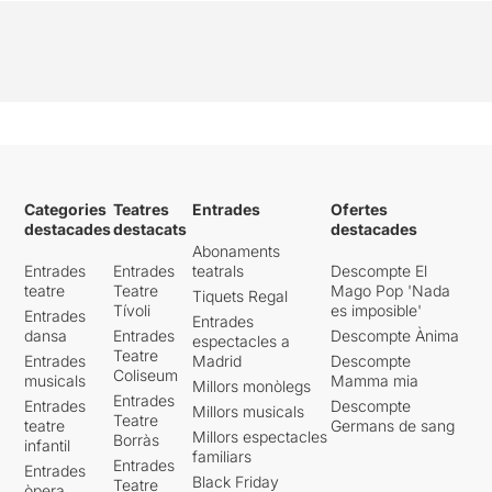
Categories
Teatres
Entrades
Ofertes
destacades
destacats
destacades
Abonaments
Entrades
Entrades
teatrals
Descompte El
teatre
Teatre
Mago Pop 'Nada
Tiquets Regal
Tívoli
es imposible'
Entrades
Entrades
dansa
Entrades
Descompte Ànima
espectacles a
Teatre
Entrades
Madrid
Descompte
Coliseum
musicals
Mamma mia
Millors monòlegs
Entrades
Entrades
Descompte
Millors musicals
Teatre
teatre
Germans de sang
Millors espectacles
Borràs
infantil
familiars
Entrades
Entrades
Black Friday
Teatre
òpera