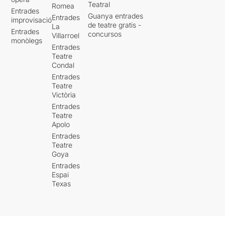
Teatral
Romea
Entrades
Guanya entrades
Entrades
improvisació
de teatre gratis -
La
Entrades
concursos
Villarroel
monòlegs
Entrades
Teatre
Condal
Entrades
Teatre
Victòria
Entrades
Teatre
Apolo
Entrades
Teatre
Goya
Entrades
Espai
Texas