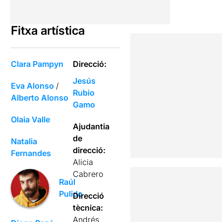
Fitxa artística
Clara Pampyn
Direcció:
Jesús
Eva Alonso
/
Rubio
Alberto Alonso
Gamo
Olaia Valle
Ajudantia
de
Natalia
direcció:
Fernandes
Alicia
Cabrero
Raúl
Pulido
Direcció
tècnica:
Andrés