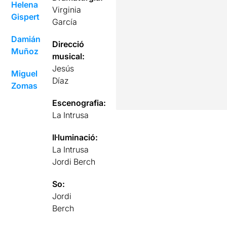
Helena
Virginia
Gispert
García
Damián
Direcció
Muñoz
musical:
Jesús
Miguel
Díaz
Zomas
Escenografia:
La Intrusa
Il·luminació:
La Intrusa
Jordi Berch
So:
Jordi
Berch