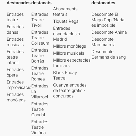
destacades
destacats
destacades
Abonaments
Entrades
Entrades
teatrals
Descompte El
teatre
Teatre
Mago Pop 'Nada
Tiquets Regal
Tívoli
es imposible'
Entrades
Entrades
dansa
Entrades
Descompte Ànima
espectacles a
Teatre
Entrades
Madrid
Descompte
Coliseum
musicals
Mamma mia
Millors monòlegs
Entrades
Entrades
Descompte
Millors musicals
Teatre
teatre
Germans de sang
Millors espectacles
Borràs
infantil
familiars
Entrades
Entrades
Black Friday
Teatre
òpera
Teatral
Romea
Entrades
Guanya entrades
Entrades
improvisació
de teatre gratis -
La
Entrades
concursos
Villarroel
monòlegs
Entrades
Teatre
Condal
Entrades
Teatre
Victòria