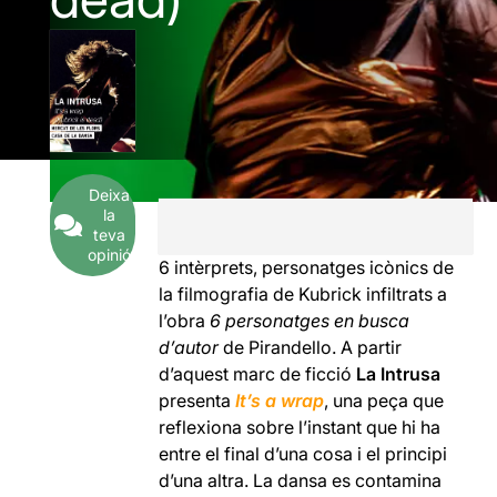
Deixa
la
teva
opinió
6 intèrprets, personatges icònics de
la filmografia de Kubrick infiltrats a
l’obra
6 personatges en busca
d’autor
de Pirandello. A partir
d’aquest marc de ficció
La Intrusa
presenta
It’s a wrap
, una peça que
reflexiona sobre l’instant que hi ha
entre el final d’una cosa i el principi
d’una altra. La dansa es contamina