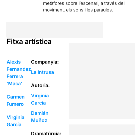
metàfores sobre l’escenari, a través del
moviment, els sons i les paraules.
Fitxa artística
Alexis
Companyia:
Fernandez
La Intrusa
Ferrera
'Maca'
Autoria:
Virginia
Carmen
García
Fumero
Damián
Virginia
Muñoz
García
Dramatúrgia: