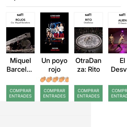
Miquel
Un poyo
OtraDan
El
Barcelon
rojo
za: Rito
Desv
a: Rojos
Ali
COMPRAR
COMPRAR
COMPRAR
COMP
ENTRADES
ENTRADES
ENTRADES
ENTRA