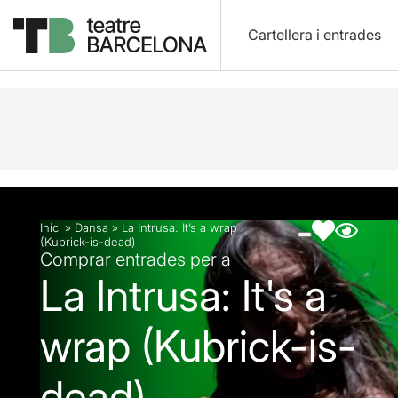
Cartellera i entrades
Descripció
Fitxa artística
Fotos i vídeos
Inici
»
Dansa
»
La Intrusa: It’s a wrap
(Kubrick-is-dead)
Comprar entrades per a
La Intrusa: It's a
wrap (Kubrick-is-
dead)