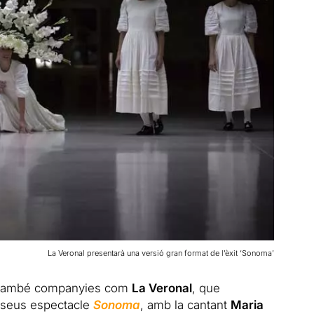
La Veronal presentarà una versió gran format de l’èxit ‘Sonoma’
rn també companyies com
La Veronal
, que
l seus espectacle
Sonoma
, amb la cantant
Maria