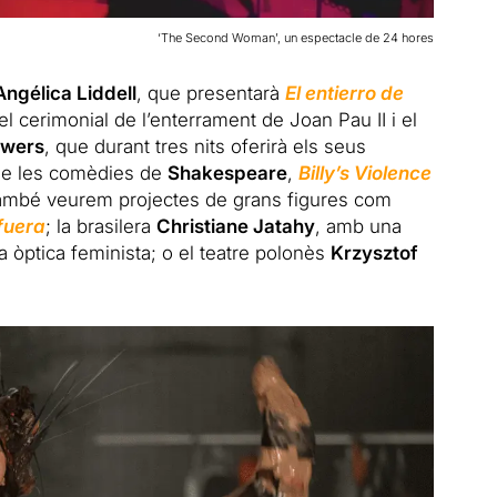
‘The Second Woman’, un espectacle de 24 hores
Angélica Liddell
, que presentarà
El entierro de
el cerimonial de l’enterrament de Joan Pau II i el
uwers
, que durant tres nits oferirà els seus
 de les comèdies de
Shakespeare
,
Billy’s Violence
 també veurem projectes de grans figures com
fuera
; la brasilera
Christiane Jatahy
, amb una
a òptica feminista; o el teatre polonès
Krzysztof