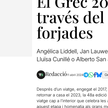
El Grec 20
través del
forjades
Angélica Liddell, Jan Lauwer
Lluïsa Cunillé o Alberto San 
Redacció
G
11 abril 2024
Després d’un viatge, engegat el 2017, 
retornar a casa el 2023, la 48a edició
viatge cap a l’interior que celebra les 
aquest etapa i homenatja als grans mes