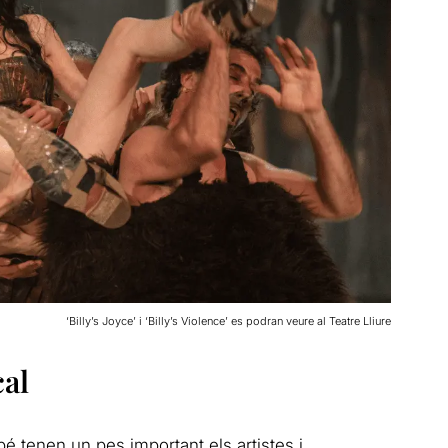
‘Billy’s Joyce’ i ‘Billy’s Violence’ es podran veure al Teatre Lliure
cal
 tenen un pes important els artistes i