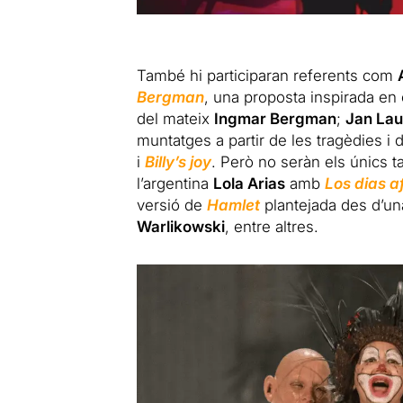
També hi participaran referents com
Bergman
, una proposta inspirada en 
del mateix
Ingmar Bergman
;
Jan La
muntatges a partir de les tragèdies i
i
Billy’s joy
. Però no seràn els únics
l’argentina
Lola Arias
amb
Los dias a
versió de
Hamlet
plantejada des d’un
Warlikowski
, entre altres.