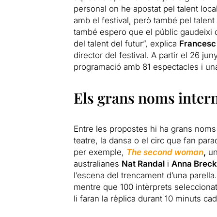
personal on he apostat pel talent loca
amb el festival, però també pel talent
també espero que el públic gaudeixi d
del talent del futur”, explica
Francesc
director del festival. A partir el 26 jun
programació amb 81 espectacles i una c
Els grans noms inter
Entre les propostes hi ha grans noms 
teatre, la dansa o el circ que fan para
per exemple,
The second woman
,
un
australianes
Nat Randal
i
Anna Brec
l’escena del trencament d’una parella.
mentre que 100 intèrprets seleccionats
li faran la rèplica durant 10 minuts ca