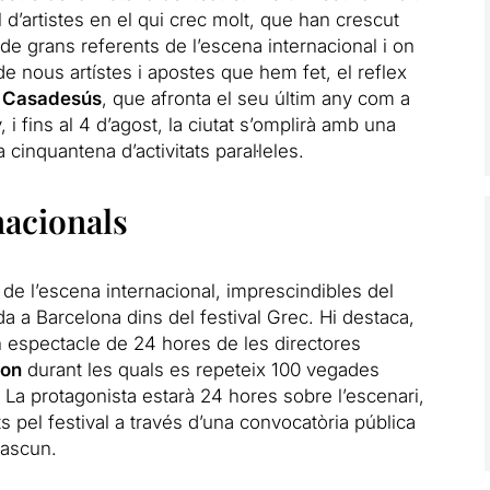
l d’artistes en el qui crec molt, que han crescut
 de grans referents de l’escena internacional i on
e nous artístes i apostes que hem fet, el reflex
 Casadesús
, que afronta el seu últim any com a
y, i fins al 4 d’agost, la ciutat s’omplirà amb una
inquantena d’activitats paral·leles.
nacionals
de l’escena internacional, imprescindibles del
da a Barcelona dins del festival Grec. Hi destaca,
 espectacle de 24 hores de les directores
kon
durant les quals es repeteix 100 vegades
 La protagonista estarà 24 hores sobre l’escenari,
 pel festival a través d’una convocatòria pública
dascun.