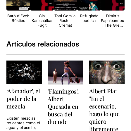
Baró d'Evel:
Cia
Toni Gomila:
Refugiada
Dimitris
Bèsties
Kamchàtka:
Rostoll
poètica
Papaioannou
mo
Fugit
Cremat
: The Great
Tamer
Artículos relacionados
‘Afanador’, el
Albert Pla:
'Flamingos',
poder de la
"En el
Albert
mezcla
escenario,
Quesada en
hago lo que
busca del
Existen mezclas
quiero
duende
reticentes como el
libremente,
agua y el aceite,