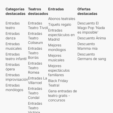
Categorías
Teatros
Entradas
Ofertas
destacadas
destacados
destacadas
Abonos teatrales
Entradas
Entradas
Descuento El
Tiquets regalo
teatro
Teatro Tívoli
Mago Pop 'Nada
Entradas
es imposible'
Entradas
Entradas
espectáculos en
danza
Teatro
Descuento Ànima
Madrid
Coliseum
Entradas
Descuento
Mejores
musicales
Entradas
Mamma mia
monólogos
Teatro
Entradas
Descuento
Mejores
Borrás
teatro infantil
Germans de sang
musicales
Entradas
Entradas
Mejores
Teatro
ópera
espectáculos
Romea
Entradas
familiares
Entradas La
improvisación
Black Friday
Villarroel
Entradas
Teatral
Entradas
monólogos
Gana entradas de
Teatro
teatro gratis -
Condal
concursos
Entradas
Teatro
Victòria