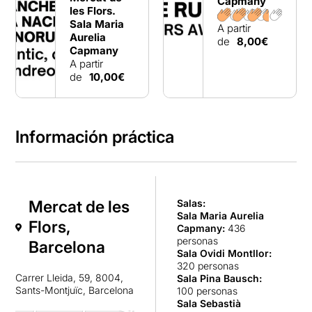
Capmany
les Flors.
Sala Maria
A partir
Aurelia
de
8,00€
Capmany
A partir
de
10,00€
Información práctica
Mercat de les
Salas:
Sala Maria Aurelia
Flors,
Capmany
:
436
personas
Barcelona
Sala Ovidi Montllor
:
320 personas
Carrer Lleida, 59, 8004,
Sala Pina Bausch
:
Sants-Montjuïc, Barcelona
100 personas
Sala Sebastià