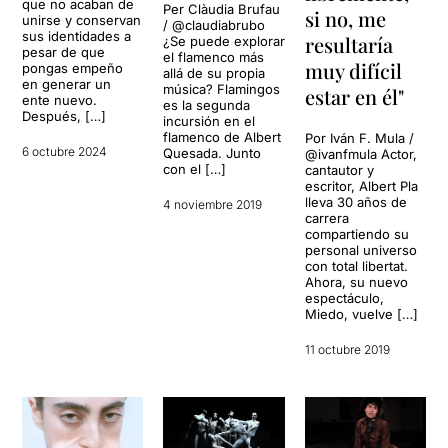
que no acaban de
Per Clàudia Brufau
si no, me
unirse y conservan
/ @claudiabrubo
sus identidades a
resultaría
¿Se puede explorar
pesar de que
el flamenco más
muy difícil
pongas empeño
allá de su propia
en generar un
música? Flamingos
estar en él"
ente nuevo.
es la segunda
Después, […]
incursión en el
flamenco de Albert
Por Iván F. Mula /
6 octubre 2024
Quesada. Junto
@ivanfmula Actor,
con el […]
cantautor y
escritor, Albert Pla
lleva 30 años de
4 noviembre 2019
carrera
compartiendo su
personal universo
con total libertat.
Ahora, su nuevo
espectáculo,
Miedo, vuelve […]
11 octubre 2019