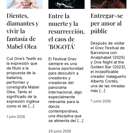
Dientes,
Entregar-se
Entre la
diamantes y
per amor al
muerte y la
vivir la
públic
resurrección,
fantasía de
el caos de
Después de visitar
Mabel Olea
'BOGOTÁ'
el Grec Festival de
Barcelona con
Analphabet (2025)
Cut One’s Teeth es
El Festival Grec
y One Night at the
la expresión que
siempre es una
Golden Bar (2023),
da título a la
buena oportunidad
el inclasificable
propuesta de la
para descubrir a
creador malagueño
bailarina,
creadores y
Alberto Cortés,
performer y
creadoras del
una de las miradas
coreógrafa Mabel
panorama
más […]
Olea. Tanto el
internacional, algo
significado de la
especialmente
expresión inglesa
7 junio 2026
relevante para la
como el de […]
danza
contemporánea,
una disciplina que
1 julio 2026
se alimenta del […]
24 junio 2026