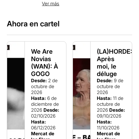
el movimiento en toda su diversidad de
Ver más
creación contemporánea. Su misión es la
difusión, creación y transmisión de la
danza. Más allá del edificio y la
Ahora en cartel
programación, el Mercat de les Flors es
un lugar singular al servicio de la danza,
los artistas y la comunidad. Ejerce un rol
esencial de mediador y coordinador de
proyectos a nivel local, nacional e
We Are
(LA)HORDE:
internacional. Trabaja en red tejiendo
Novias
Après
complicidades para la divulgación y
acceso al conocimiento artístico y cultural.
(WAN): À
moi, le
GOGO
déluge
Desde:
2 de
Desde:
9 de
octubre de
octubre de
2026
2026
Hasta:
6 de
Hasta:
11 de
diciembre de
octubre de
2026
Desde:
2026
Desde:
02/10/2026
09/10/2026
Hasta:
Hasta:
06/12/2026
11/10/2026
Mercat de
Mercat de