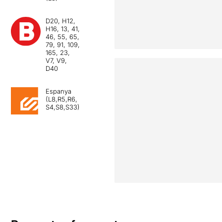
D20, H12,
H16, 13, 41,
46, 55, 65,
79, 91, 109,
165, 23,
V7, V9,
D40
Espanya
(L8,R5,R6,
S4,S8,S33)