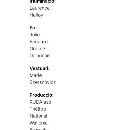
Il·luminació:
Laurence
Halloy
So:
Julie
Bougard
Ondine
Delaunois
Vestuari:
Marie
Szersnovicz
Producció:
RUDA asbl
Théâtre
National
Wallonie
Brussels