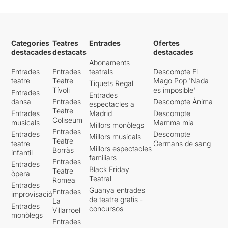
Categories
Teatres
Entrades
Ofertes
destacades
destacats
destacades
Abonaments
Entrades
Entrades
teatrals
Descompte El
teatre
Teatre
Mago Pop 'Nada
Tiquets Regal
Tívoli
es imposible'
Entrades
Entrades
dansa
Entrades
Descompte Ànima
espectacles a
Teatre
Entrades
Madrid
Descompte
Coliseum
musicals
Mamma mia
Millors monòlegs
Entrades
Entrades
Descompte
Millors musicals
Teatre
teatre
Germans de sang
Millors espectacles
Borràs
infantil
familiars
Entrades
Entrades
Black Friday
Teatre
òpera
Teatral
Romea
Entrades
Guanya entrades
Entrades
improvisació
de teatre gratis -
La
Entrades
concursos
Villarroel
monòlegs
Entrades