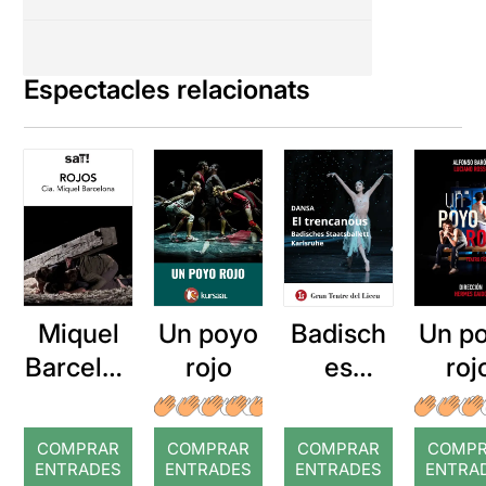
Espectacles relacionats
Miquel
Badisch
Un p
Un poyo
Barcelon
es
roj
rojo
a: Rojos
Staatsba
llett
COMPRAR
COMPRAR
COMPRAR
COMP
Karlsruh
ENTRADES
ENTRADES
ENTRADES
ENTRA