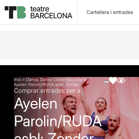
Cartellera i entrades
Descripció
Fitxa artística
Fotos i vídeos
Inici
»
Dansa
,
Dansa Contemporània
»
Ayelen Parolin/RUDA asbl: Zonder
Comprar entrades per a
Ayelen
Parolin/RUDA
asbl: Zonder