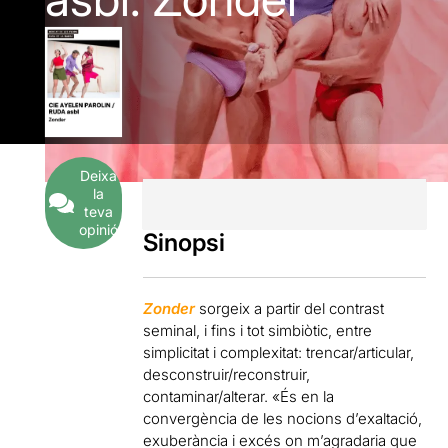
Deixa
la
teva
opinió
Sinopsi
Zonder
sorgeix a partir del contrast
seminal, i fins i tot simbiòtic, entre
simplicitat i complexitat: trencar/articular,
desconstruir/reconstruir,
contaminar/alterar. «És en la
convergència de les nocions d’exaltació,
exuberància i excés on m’agradaria que