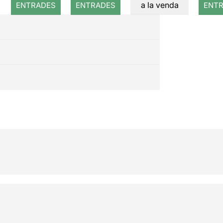
Ca
a la venda
ENTRADES
ENTRADES
ENT
Fre
A