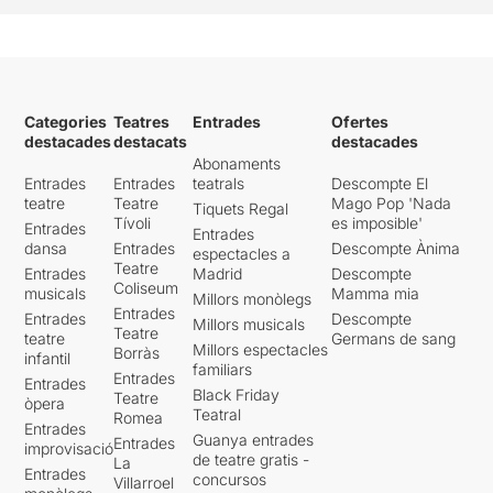
Categories
Teatres
Entrades
Ofertes
destacades
destacats
destacades
Abonaments
Entrades
Entrades
teatrals
Descompte El
teatre
Teatre
Mago Pop 'Nada
Tiquets Regal
Tívoli
es imposible'
Entrades
Entrades
dansa
Entrades
Descompte Ànima
espectacles a
Teatre
Entrades
Madrid
Descompte
Coliseum
musicals
Mamma mia
Millors monòlegs
Entrades
Entrades
Descompte
Millors musicals
Teatre
teatre
Germans de sang
Millors espectacles
Borràs
infantil
familiars
Entrades
Entrades
Black Friday
Teatre
òpera
Teatral
Romea
Entrades
Guanya entrades
Entrades
improvisació
de teatre gratis -
La
Entrades
concursos
Villarroel