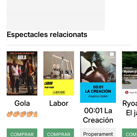
Espectacles relacionats
Gola
Labor
Ryoa
00:01 La
El 
Creación
jap
de 
Properament
COMPRAR
COMPRAR
COM