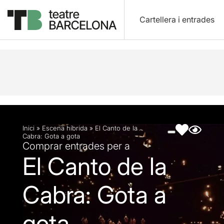
Cartellera i entrades
Descripció
Fitxa artística
Fotos i vídeos
Inici
»
Escena híbrida
»
El Canto de la
Cabra: Gota a gota
Comprar entrades per a
El Canto de la
Cabra: Gota a
gota