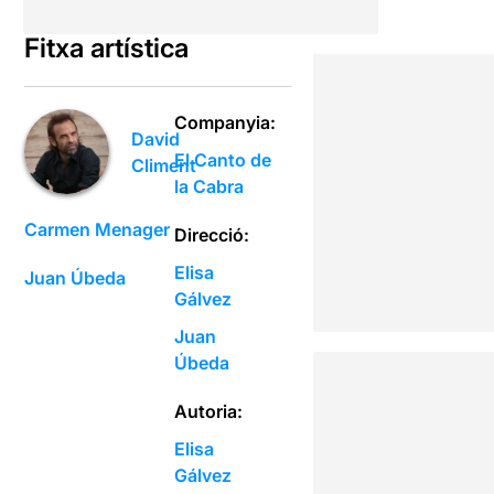
Fitxa artística
Companyia:
David
El Canto de
Climent
la Cabra
Carmen Menager
Direcció:
Elisa
Juan Úbeda
Gálvez
Juan
Úbeda
Autoria:
Elisa
Gálvez