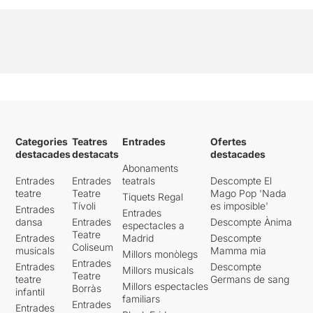
Categories
Teatres
Entrades
Ofertes
destacades
destacats
destacades
Abonaments
Entrades
Entrades
teatrals
Descompte El
teatre
Teatre
Mago Pop 'Nada
Tiquets Regal
Tívoli
es imposible'
Entrades
Entrades
dansa
Entrades
Descompte Ànima
espectacles a
Teatre
Entrades
Madrid
Descompte
Coliseum
musicals
Mamma mia
Millors monòlegs
Entrades
Entrades
Descompte
Millors musicals
Teatre
teatre
Germans de sang
Millors espectacles
Borràs
infantil
familiars
Entrades
Entrades