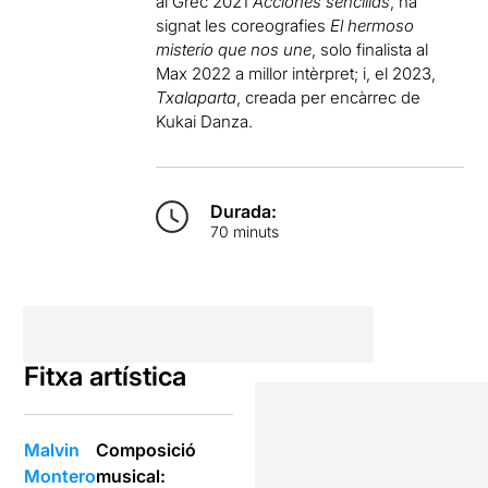
al Grec 2021
Acciones sencillas
, ha
signat les coreografies
El hermoso
misterio que nos une
, solo finalista al
Max 2022 a millor intèrpret; i, el 2023,
Txalaparta
, creada per encàrrec de
Kukai Danza.
Durada:
70 minuts
Fitxa artística
Malvin
Composició
Montero
musical: