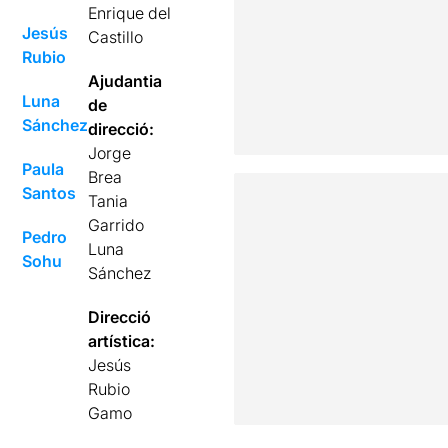
Enrique del
Jesús
Castillo
Rubio
Ajudantia
Luna
de
Sánchez
direcció:
Jorge
Paula
Brea
Santos
Tania
Garrido
Pedro
Luna
Sohu
Sánchez
Direcció
artística:
Jesús
Rubio
Gamo