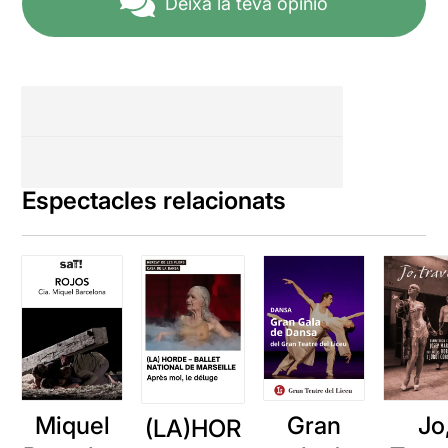
Deixa la teva opinió
Espectacles relacionats
Miquel
Gran
Jo
(LA)HOR