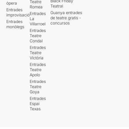
Black Friday
Teatre
òpera
Teatral
Romea
Entrades
Guanya entrades
Entrades
improvisació
de teatre gratis -
La
Entrades
concursos
Villarroel
monòlegs
Entrades
Teatre
Condal
Entrades
Teatre
Victòria
Entrades
Teatre
Apolo
Entrades
Teatre
Goya
Entrades
Espai
Texas