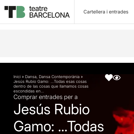
Cartellera i entrades
Descripció
Fitxa artística
Fotos i vídeos
Inici
»
Dansa
,
Dansa Contemporània
»
Jesús Rubio Gamo: …Todas esas cosas
dentro de las cosas que llamamos cosas
escondidas en…
Comprar entrades per a
Jesús Rubio
Gamo: …Todas