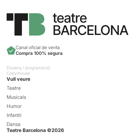
Canal oficial de venta
Compra 100% segura
Disseny i programació:
Copymouse
Vull veure
Teatre
Musicals
Humor
Infantil
Dansa
Teatre Barcelona ©2026