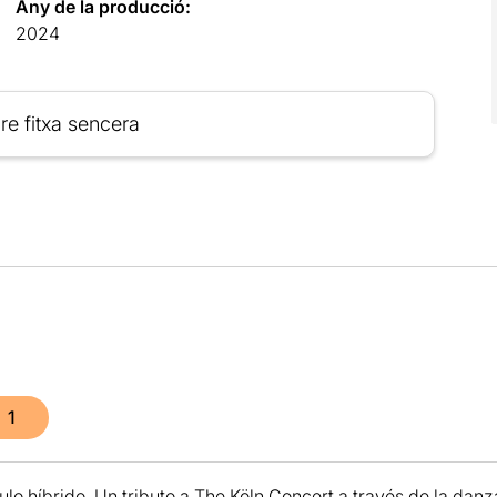
Any de la producció:
2024
re fitxa sencera
1
lo híbrido. Un tributo a The Köln Concert a través de la danz