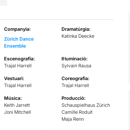
Companyia:
Dramatúrgia:
Katinka Deecke
Zürich Dance
Ensemble
Escenografia:
Il·luminació:
Trajal Harrell
Sylvain Rausa
Vestuari:
Coreografia:
Trajal Harrell
Trajal Harrell
Música:
Producció:
Keith Jarrett
Schauspielhaus Zürich
Joni Mitchell
Camille Roduit
Maja Renn