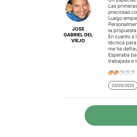
Las primeras
preciosas co
Luego empiez
Personalment
JOSE
la propuest
GABRIEL DEL
En cuanto a 
VIEJO
técnica para
me ha defra
Esperaba bas
trabajada e 
23/03/2025