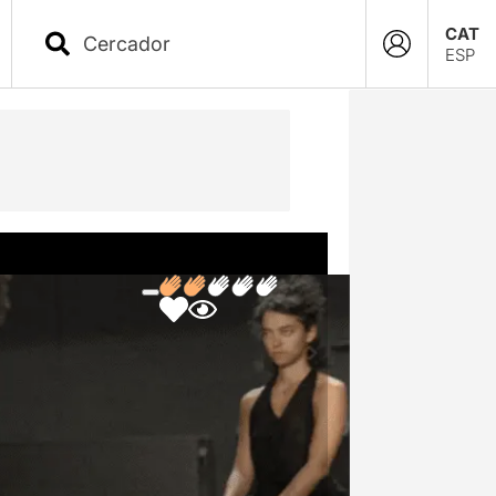
CAT
ESP