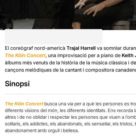
El coreògraf nord-americà
Trajal Harrell
va somniar duran
The Köln Concert
, una improvisació per a piano de
Keith 
àlbums més venuts de la història de la música clàssica i 
cançons melòdiques de la cantant i compositora canade
Sinopsi
The Köln Concert
busca una via per a què les persones es trob
diferents visions del món, les diferents identitats. Ens recorda 
altres i de no oblidar i respectar les persones que viuen a l’om
solitaris, els addictes, els abandonats, els sensellar, els tristos
abandonament amb orgull i bellesa.