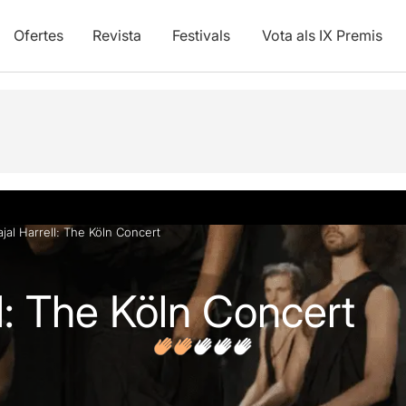
Ofertes
Revista
Festivals
Vota als IX Premis
vídeos
Opinions
ajal Harrell: The Köln Concert
ll: The Köln Concert