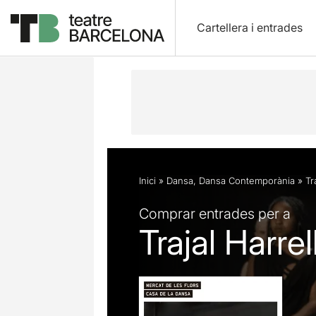
Cartellera i entrades
Descripció
Fitxa artística
Fotos i 
Inici
»
Dansa
,
Dansa Contemporània
»
Tr
Comprar entrades per a
Trajal Harre