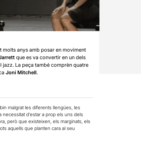
t molts anys amb posar en moviment
Jarrett
que es va convertir en un dels
del jazz. La peça també comprèn quatre
nca
Joni Mitchell
.
in malgrat les diferents llengües, les
la necessitat d’estar a prop els uns dels
bra, però que existeixen, els marginats, els
, tots aquells que planten cara al seu