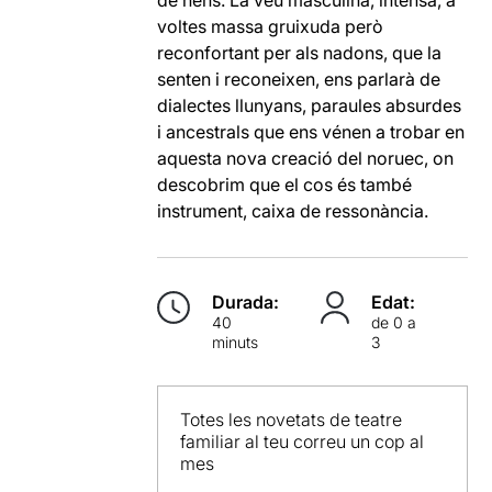
de nens. La veu masculina, intensa, a
voltes massa gruixuda però
reconfortant per als nadons, que la
senten i reconeixen, ens parlarà de
dialectes llunyans, paraules absurdes
i ancestrals que ens vénen a trobar en
aquesta nova creació del noruec, on
descobrim que el cos és també
instrument, caixa de ressonància.
Durada:
Edat:
40
de 0 a
minuts
3
Totes les novetats de teatre
familiar al teu correu un cop al
mes