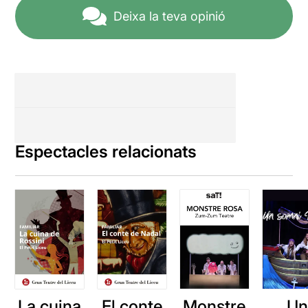
Deixa la teva opinió
Espectacles relacionats
La cuina
El conte
Monstre
Un