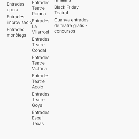
Entrades
Entrades
Black Friday
Teatre
òpera
Teatral
Romea
Entrades
Guanya entrades
Entrades
improvisació
de teatre gratis -
La
Entrades
concursos
Villarroel
monòlegs
Entrades
Teatre
Condal
Entrades
Teatre
Victòria
Entrades
Teatre
Apolo
Entrades
Teatre
Goya
Entrades
Espai
Texas