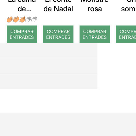
de
de Nadal
rosa
som
Rossini
pira
COMPRAR
COMPRAR
COMPRAR
COMP
ENTRADES
ENTRADES
ENTRADES
ENTRA