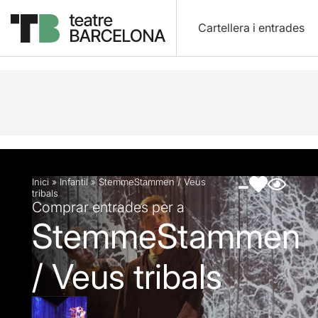
Cartellera i entrades
Descripció
Fitxa artística
Fotos i vídeos
Inici
»
Infantil
»
StemmeStammen / Veus
tribals
Comprar entrades per a
StemmeStammen
/ Veus tribals