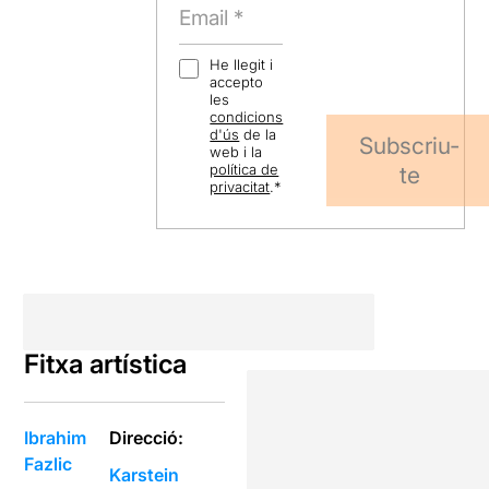
He llegit i
accepto
les
condicions
d'ús
de la
Subscriu-
web i la
política de
te
privacitat
.
*
Fitxa artística
Ibrahim
Direcció:
Fazlic
Karstein