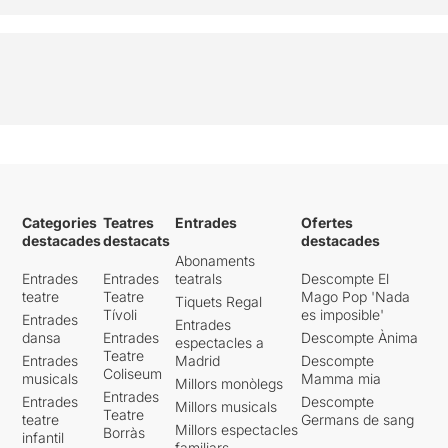
Categories
Teatres
Entrades
Ofertes
destacades
destacats
destacades
Abonaments
Entrades
Entrades
teatrals
Descompte El
teatre
Teatre
Mago Pop 'Nada
Tiquets Regal
Tívoli
es imposible'
Entrades
Entrades
dansa
Entrades
Descompte Ànima
espectacles a
Teatre
Entrades
Madrid
Descompte
Coliseum
musicals
Mamma mia
Millors monòlegs
Entrades
Entrades
Descompte
Millors musicals
Teatre
teatre
Germans de sang
Millors espectacles
Borràs
infantil
familiars