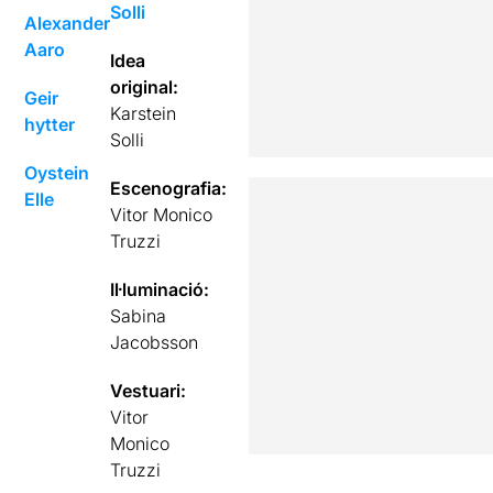
Solli
Alexander
Aaro
Idea
original:
Geir
Karstein
hytter
Solli
Oystein
Escenografia:
Elle
Vitor Monico
Truzzi
Il·luminació:
Sabina
Jacobsson
Vestuari:
Vitor
Monico
Truzzi