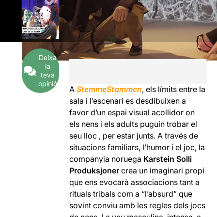
Deixa
la
teva
opinió
A
StemmeStammen
, els límits entre la
sala i l’escenari es desdibuixen a
favor d’un espai visual acollidor on
els nens i els adults puguin trobar el
seu lloc , per estar junts. A través de
situacions familiars, l’humor i el joc, la
companyia noruega
Karstein Solli
Produksjoner
crea un imaginari propi
que ens evocarà associacions tant a
rituals tribals com a “l’absurd” que
sovint conviu amb les regles dels jocs