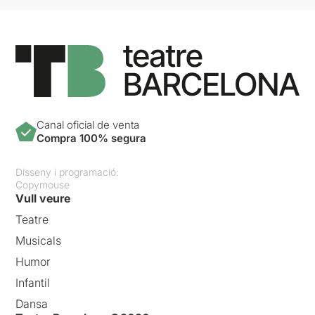
Canal oficial de venta
Compra 100% segura
Disseny i programació:
Copymouse
Vull veure
Teatre
Musicals
Humor
Infantil
Dansa