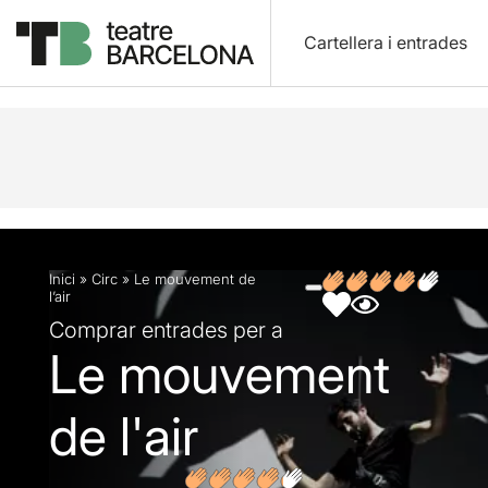
Cartellera i entrades
Descripció
Fitxa artística
Fotos i vídeos
Opin
Inici
»
Circ
»
Le mouvement de
l’air
Comprar entrades per a
Le mouvement
de l'air