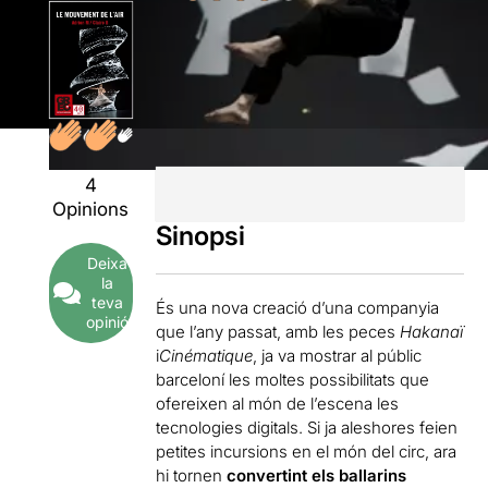
4
Opinions
Sinopsi
Deixa
la
teva
És una nova creació d’una companyia
opinió
que l’any passat, amb les peces
Hakanaï
i
Cinématique
, ja va mostrar al públic
barceloní les moltes possibilitats que
ofereixen al món de l’escena les
tecnologies digitals. Si ja aleshores feien
petites incursions en el món del circ, ara
hi tornen
convertint els ballarins