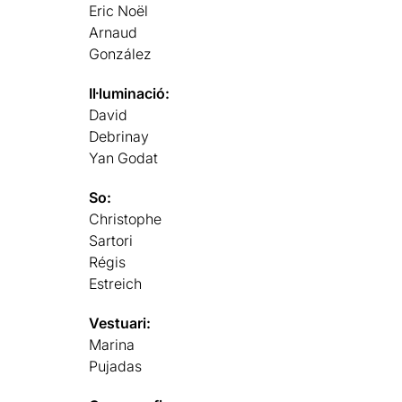
Eric Noël
Arnaud
González
Il·luminació:
David
Debrinay
Yan Godat
So:
Christophe
Sartori
Régis
Estreich
Vestuari:
Marina
Pujadas