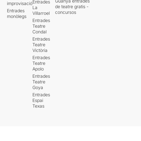
Guanya entrades
Entrades
improvisació
de teatre gratis -
La
Entrades
concursos
Villarroel
monòlegs
Entrades
Teatre
Condal
Entrades
Teatre
Victòria
Entrades
Teatre
Apolo
Entrades
Teatre
Goya
Entrades
Espai
Texas