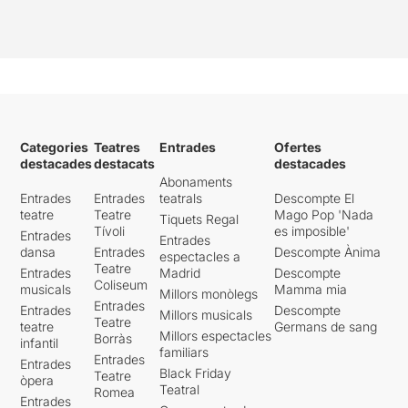
Categories
Teatres
Entrades
Ofertes
destacades
destacats
destacades
Abonaments
Entrades
Entrades
teatrals
Descompte El
teatre
Teatre
Mago Pop 'Nada
Tiquets Regal
Tívoli
es imposible'
Entrades
Entrades
dansa
Entrades
Descompte Ànima
espectacles a
Teatre
Entrades
Madrid
Descompte
Coliseum
musicals
Mamma mia
Millors monòlegs
Entrades
Entrades
Descompte
Millors musicals
Teatre
teatre
Germans de sang
Millors espectacles
Borràs
infantil
familiars
Entrades
Entrades
Black Friday
Teatre
òpera
Teatral
Romea
Entrades