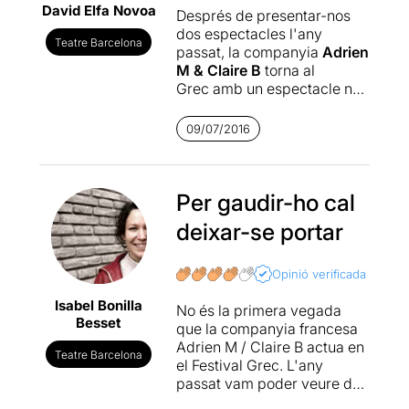
David Elfa Novoa
Després de presentar-nos
dos espectacles l'any
Teatre Barcelona
passat, la companyia
Adrien
M & Claire B
torna al
Grec amb un espectacle nou
que torna a combinar les
arts visuals amb la
09/07/2016
dansa, tret característic de
la companyia. En aquesta
ocasió, han aconseguit
superar-se a si mateixos i
Per gaudir-ho cal
ens ofereixen una proposta
deixar-se portar
brillantment executada a on
els diferents elements es
fusionen en un de sol,
Opinió verificada
evocant paratges de gran
Isabel Bonilla
bellessa visual i
No és la primera vegada
Besset
sent combinats amb un
que la
companyia francesa
ritme que arrossega
Adrien M / Claire B
actua en
Teatre Barcelona
l'espectador de principi a fi.
el Festival Grec. L'any
A més, l'espectacle compta
passat vam poder veure dos
amb música original en
espectacles del seu extens