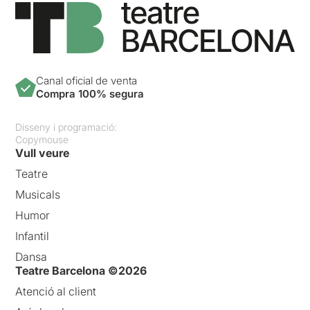
Canal oficial de venta
Compra 100% segura
Disseny i programació:
Copymouse
Vull veure
Teatre
Musicals
Humor
Infantil
Dansa
Teatre Barcelona ©2026
Atenció al client