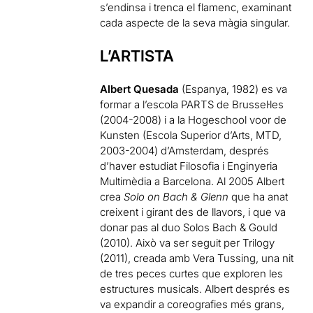
s’endinsa i trenca el flamenc, examinant
cada aspecte de la seva màgia singular.
L’ARTISTA
Albert Quesada
(Espanya, 1982) es va
formar a l’escola PARTS de Brussel·les
(2004-2008) i a la Hogeschool voor de
Kunsten (Escola Superior d’Arts, MTD,
2003-2004) d’Amsterdam, després
d’haver estudiat Filosofia i Enginyeria
Multimèdia a Barcelona. Al 2005 Albert
crea
Solo on Bach & Glenn
que ha anat
creixent i girant des de llavors, i que va
donar pas al duo Solos Bach & Gould
(2010). Això va ser seguit per Trilogy
(2011), creada amb Vera Tussing, una nit
de tres peces curtes que exploren les
estructures musicals. Albert després es
va expandir a coreografies més grans,