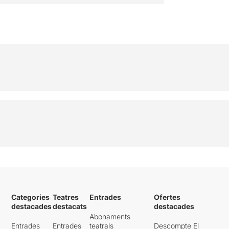
determinada manera que
sovint enlluernava a un
sector dels espectadors
,
com va ser en el nostre cas,
que va impedir en molts
moments la correcta visió
dels ballarins. Malgrat
aquest greu inconvenient,
vàrem gaudir de
l'espectacle de ben a prop,
ja que fins i tot en algun
moment vàrem témer que
els ballarins acabarien
asseguts en els nostres
genolls, en dansar al nostre
mateix nivell i a tocar.
Si desitgeu llegir l'apunt
original, només heu de clicar
Categories
Teatres
Entrades
Ofertes
AQUÍ
destacades
destacats
destacades
Abonaments
Entrades
Entrades
teatrals
Descompte El