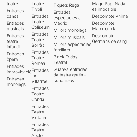
teatre
Teatre
Mago Pop 'Nada
Tiquets Regal
Tívoli
es imposible'
Entrades
Entrades
dansa
Entrades
Descompte Ànima
espectacles a
Teatre
Entrades
Madrid
Descompte
Coliseum
musicals
Mamma mia
Millors monòlegs
Entrades
Entrades
Descompte
Millors musicals
Teatre
teatre
Germans de sang
Millors espectacles
Borràs
infantil
familiars
Entrades
Entrades
Black Friday
Teatre
òpera
Teatral
Romea
Entrades
Guanya entrades
Entrades
improvisació
de teatre gratis -
La
Entrades
concursos
Villarroel
monòlegs
Entrades
Teatre
Condal
Entrades
Teatre
Victòria
Entrades
Teatre
Apolo