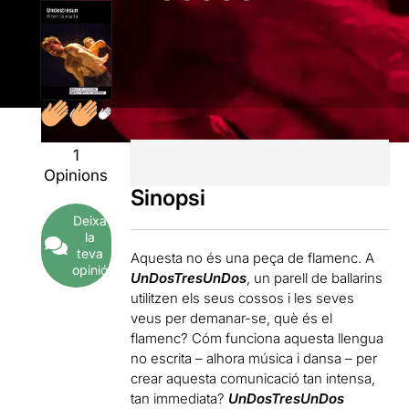
1
Opinions
Sinopsi
Deixa
la
teva
Aquesta no és una peça de flamenc. A
opinió
UnDosTresUnDos
, un parell de ballarins
utilitzen els seus cossos i les seves
veus per demanar-se, què és el
flamenc? Cóm funciona aquesta llengua
no escrita – alhora música i dansa – per
crear aquesta comunicació tan intensa,
tan immediata?
UnDosTresUnDos