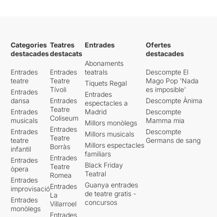
Categories
Teatres
Entrades
Ofertes
destacades
destacats
destacades
Abonaments
Entrades
Entrades
teatrals
Descompte El
teatre
Teatre
Mago Pop 'Nada
Tiquets Regal
Tívoli
es imposible'
Entrades
Entrades
dansa
Entrades
Descompte Ànima
espectacles a
Teatre
Entrades
Madrid
Descompte
Coliseum
musicals
Mamma mia
Millors monòlegs
Entrades
Entrades
Descompte
Millors musicals
Teatre
teatre
Germans de sang
Millors espectacles
Borràs
infantil
familiars
Entrades
Entrades
Black Friday
Teatre
òpera
Teatral
Romea
Entrades
Guanya entrades
Entrades
improvisació
de teatre gratis -
La
Entrades
concursos
Villarroel
monòlegs
Entrades