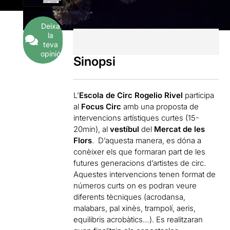
Deixa
la
teva
opinió
Sinopsi
L’
Escola de Circ Rogelio Rivel
participa
al
Focus Circ
amb una proposta de
intervencions artístiques curtes (15-
20min), al
vestíbul
del
Mercat de les
Flors
. D’aquesta manera, es dóna a
conèixer els que formaran part de les
futures generacions d’artistes de circ.
Aquestes intervencions tenen format de
números curts on es podran veure
diferents tècniques (acrodansa,
malabars, pal xinès, trampolí, aeris,
equilibris acrobàtics…). Es realitzaran