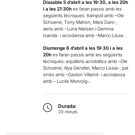
Dissabte 5 d’abril a les 19:30, a les 20h
i a les 21:30h
es faran passis amb les
següents tècniques: trampolí amb –Ole
Schoene, Tony Mahon, Mara Daro-,
aeris amb –Luna Nielsen i Gemma
Isanda- i acrodansa amb –Marco Lissa-.
Diumenge 6 d’abril a les 19:30 i a les
20h
es faran passis amb les següents
tècniques: equilibris acrobàtics amb –Ole
Schoene, Illya Gendler, Marco Lissia-, pal
xinès amb –Gaston Villamil- i acrodansa
amb – Lucile Monroig-.
Durada:
20 minuts