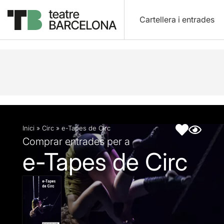
Cartellera i entrades
Descripció
Fitxa artística
Articles
Inici
»
Circ
»
e-Tapes de Circ
Comprar entrades per a
e-Tapes de Circ