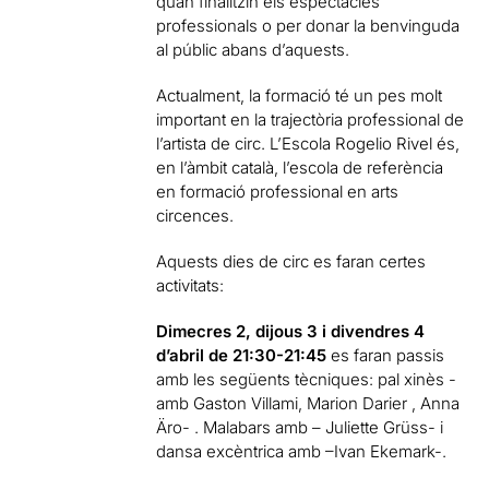
quan finalitzin els espectacles
professionals o per donar la benvinguda
al públic abans d’aquests.
Actualment, la formació té un pes molt
important en la trajectòria professional de
l’artista de circ. L’Escola Rogelio Rivel és,
en l’àmbit català, l’escola de referència
en formació professional en arts
circences.
Aquests dies de circ es faran certes
activitats:
Dimecres 2, dijous 3 i divendres 4
d’abril de 21:30-21:45
es faran passis
amb les següents tècniques: pal xinès -
amb Gaston Villami, Marion Darier , Anna
Äro- . Malabars amb – Juliette Grüss- i
dansa excèntrica amb –Ivan Ekemark-.