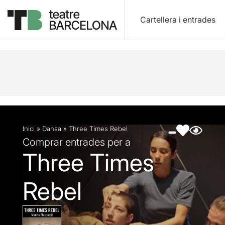
Cartellera i entrades
Descripció
Fitxa artística
Fotos i vídeos
Inici
»
Dansa
»
Three Times Rebel
Comprar entrades per a
Three Times
Rebel