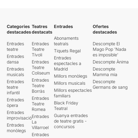
Categories
Teatres
Entrades
Ofertes
destacades
destacats
destacades
Abonaments
Entrades
Entrades
teatrals
Descompte El
teatre
Teatre
Mago Pop 'Nada
Tiquets Regal
Tívoli
es imposible'
Entrades
Entrades
dansa
Entrades
Descompte Ànima
espectacles a
Teatre
Entrades
Madrid
Descompte
Coliseum
musicals
Mamma mia
Millors monòlegs
Entrades
Entrades
Descompte
Millors musicals
Teatre
teatre
Germans de sang
Millors espectacles
Borràs
infantil
familiars
Entrades
Entrades
Black Friday
Teatre
òpera
Teatral
Romea
Entrades
Guanya entrades
Entrades
improvisació
de teatre gratis -
La
Entrades
concursos
Villarroel
monòlegs
Entrades