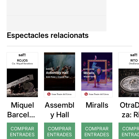
Espectacles relacionats
Miquel
Assembl
Miralls
Otra
Barcelon
y Hall
za: R
a: Rojos
COMPRAR
COMPRAR
COMPRAR
COMP
ENTRADES
ENTRADES
ENTRADES
ENTRA