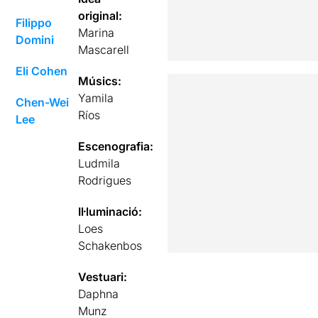
original:
Filippo
Marina
Domini
Mascarell
Eli Cohen
Músics:
Yamila
Chen-Wei
Ríos
Lee
Escenografia:
Ludmila
Rodrigues
Il·luminació:
Loes
Schakenbos
Vestuari:
Daphna
Munz