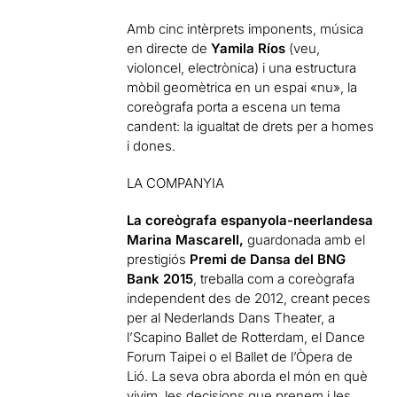
Amb cinc intèrprets imponents, música
en directe de
Yamila Ríos
(veu,
violoncel, electrònica) i una estructura
mòbil geomètrica en un espai «nu», la
coreògrafa porta a escena un tema
candent: la igualtat de drets per a homes
i dones.
LA COMPANYIA
La coreògrafa espanyola-neerlandesa
Marina Mascarell,
guardonada amb el
prestigiós
Premi de Dansa del BNG
Bank 2015
, treballa com a coreògrafa
independent des de 2012, creant peces
per al Nederlands Dans Theater, a
l’Scapino Ballet de Rotterdam, el Dance
Forum Taipei o el Ballet de l’Òpera de
Lió. La seva obra aborda el món en què
vivim, les decisions que prenem i les