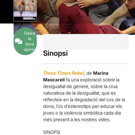
Deixa
la
teva
opinió
Sinopsi
Three Times Rebel
, de
Marina
Mascarell
fa una exploració sobre la
desigualtat de gènere, sobre la crua
naturalesa de la desigualtat, que es
reflecteix en la degradació del cos de la
dona, l’ús d’estereotips per educar els
joves o la violència simbòlica cada dia
més present a les nostres vides.
SINOPSI