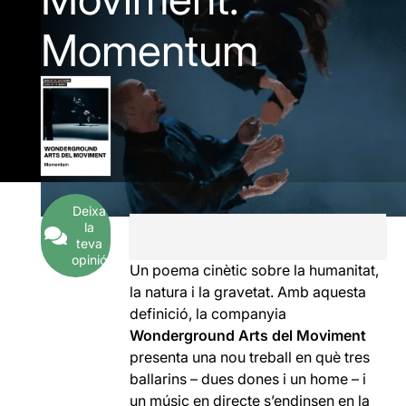
Momentum
Deixa
la
teva
opinió
Un poema cinètic sobre la humanitat,
la natura i la gravetat. Amb aquesta
definició, la companyia
Wonderground Arts del Moviment
presenta una nou treball en què tres
ballarins – dues dones i un home – i
un músic en directe s’endinsen en la