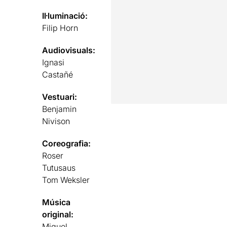
Il·luminació:
Filip Horn
Audiovisuals:
Ignasi
Castañé
Vestuari:
Benjamin
Nivison
Coreografia:
Roser
Tutusaus
Tom Weksler
Música
original:
Miguel