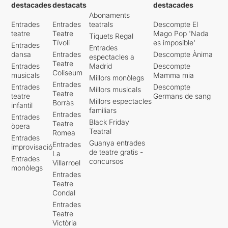
destacades
destacats
destacades
Abonaments
Entrades
Entrades
teatrals
Descompte El
teatre
Teatre
Mago Pop 'Nada
Tiquets Regal
Tívoli
es imposible'
Entrades
Entrades
dansa
Entrades
Descompte Ànima
espectacles a
Teatre
Entrades
Madrid
Descompte
Coliseum
musicals
Mamma mia
Millors monòlegs
Entrades
Entrades
Descompte
Millors musicals
Teatre
teatre
Germans de sang
Millors espectacles
Borràs
infantil
familiars
Entrades
Entrades
Black Friday
Teatre
òpera
Teatral
Romea
Entrades
Guanya entrades
Entrades
improvisació
de teatre gratis -
La
Entrades
concursos
Villarroel
monòlegs
Entrades
Teatre
Condal
Entrades
Teatre
Victòria