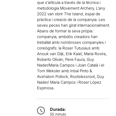
que s’articula a través de la tècnica i
metodologia Movement Archery. L’any
2022 van obrir The Island, espai de
pràctica i creació de la companyia. Les
seves peces han girat internacionalment.
Abans de formar la seva pròpia
companyia, ambdós creadors han
treballat amb nombroses companyies i
coreògrafs: la Roser Tutusaus amb
Anouk van Dijk, Erik Kaiel, Maria Rovira,
Roberto Oliván, Pere Faura, Guy
Nader/Maria Campos i Joan Català i el
Tom Weksler amb Inbal Pinto &
Avshalom Pollock, Rootslessroot, Guy
Nader/ Maria Campos i Roser López
Espinosa.
Durada:
55 minuts