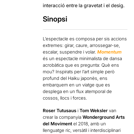
interacció entre la gravetat i el desig.
Sinopsi
L’espectacle es composa per sis accions
extremes: girar, caure, arrossegar-se,
escalar, suspendre i volar.
Momentum
és un espectacle minimalista de dansa
acrobàtica que es pregunta: Què ens
mou? Inspirats per l’art simple però
profund del Haiku japonès, ens
embarquem en un viatge que es
desplega en un flux atemporal de
cossos, llocs i forces.
Roser Tutusaus
i
Tom Weksler
van
crear la companyia
Wonderground Arts
del Moviment
el 2018, amb un
llenguatge ric, versàtil i interdisciplinari