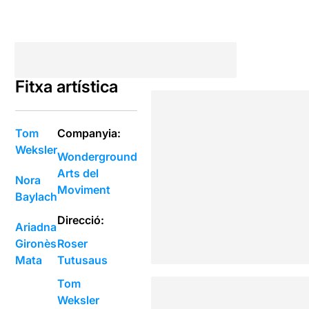
Fitxa artística
Tom
Companyia:
Weksler
Wonderground
Arts del
Nora
Moviment
Baylach
Direcció:
Ariadna
Gironès
Roser
Mata
Tutusaus
Tom
Weksler