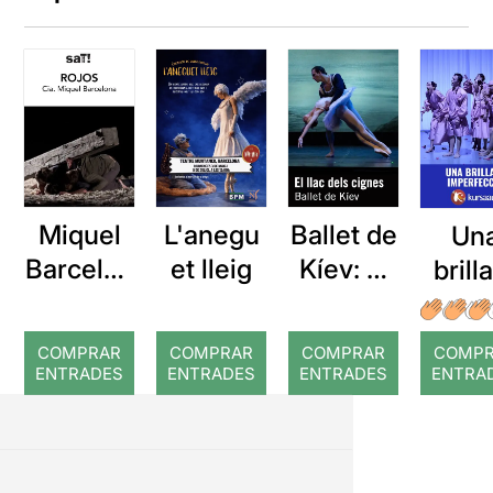
Miquel
L'anegu
Ballet de
Un
Barcelon
et lleig
Kíev: El
brill
a: Rojos
llac dels
imper
cignes
ció 
COMPRAR
COMPRAR
COMPRAR
COMP
mor
ENTRADES
ENTRADES
ENTRADES
ENTRA
d'u
piani