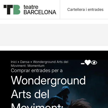
Cartellera i entrades
Descripció
Fitxa artística
Fotos i vídeos
Artic
Inici
»
Dansa
»
Wonderground Arts del
Moviment: Momentum
Comprar entrades per a
Wonderground
Arts del
Moviment: