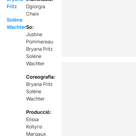
Fritz
Dgiorgia
Chaix
Solène
Wachter
So:
Justine
Pommereau
Bryana Fritz
Solène
Wachter
Coreografia:
Bryana Fritz
Solène
Wachter
Producció:
Elissa
Kollyris
Margaux