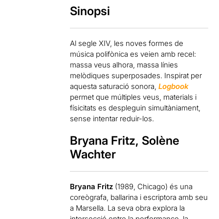
Sinopsi
Al segle XIV, les noves formes de
música polifònica es veien amb recel:
massa veus alhora, massa línies
melòdiques superposades. Inspirat per
aquesta saturació sonora,
Logbook
permet que múltiples veus, materials i
físicitats es despleguin simultàniament,
sense intentar reduir-los.
Bryana Fritz, Solène
Wachter
Bryana Fritz
(1989, Chicago) és una
coreògrafa, ballarina i escriptora amb seu
a Marsella. La seva obra explora la
intersecció entre la performance, la