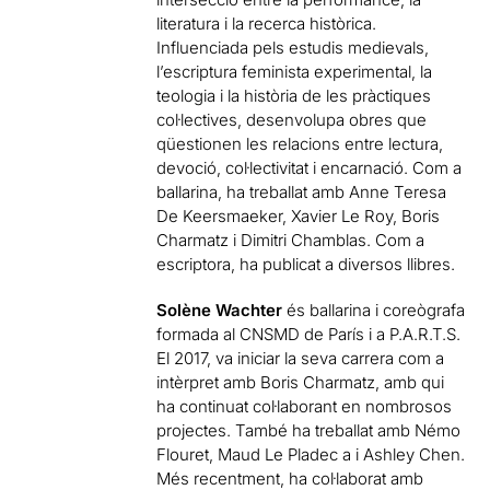
literatura i la recerca històrica.
Influenciada pels estudis medievals,
l’escriptura feminista experimental, la
teologia i la història de les pràctiques
col·lectives, desenvolupa obres que
qüestionen les relacions entre lectura,
devoció, col·lectivitat i encarnació. Com a
ballarina, ha treballat amb Anne Teresa
De Keersmaeker, Xavier Le Roy, Boris
Charmatz i Dimitri Chamblas. Com a
escriptora, ha publicat a diversos llibres.
Solène Wachter
és ballarina i coreògrafa
formada al CNSMD de París i a P.A.R.T.S.
El 2017, va iniciar la seva carrera com a
intèrpret amb Boris Charmatz, amb qui
ha continuat col·laborant en nombrosos
projectes. També ha treballat amb Némo
Flouret, Maud Le Pladec a i Ashley Chen.
Més recentment, ha col·laborat amb