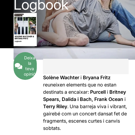
Logbook
Deixa
la
teva
opinió
Solène Wachter
i
Bryana Fritz
reuneixen elements que no estan
destinats a encaixar:
Purcell
i
Britney
Spears, Dalida i Bach, Frank Ocean
i
Terry Riley
. Una barreja viva i vibrant,
gairebé com un concert dansat fet de
fragments, escenes curtes i canvis
sobtats.