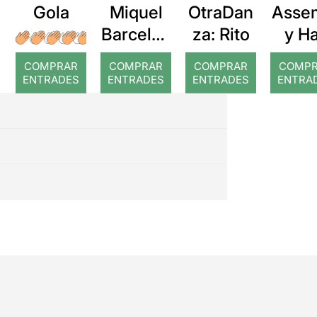
Gola
Miquel
OtraDan
Asse
Barcelon
za: Rito
y Ha
a: Rojos
COMPRAR
COMPRAR
COMPRAR
COMP
ENTRADES
ENTRADES
ENTRADES
ENTRA