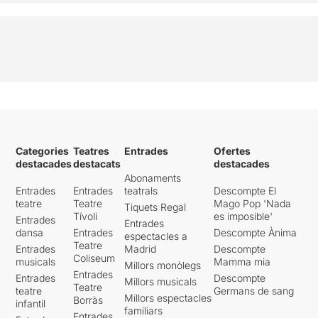
Categories
Teatres
Entrades
Ofertes
destacades
destacats
destacades
Abonaments
Entrades
Entrades
teatrals
Descompte El
teatre
Teatre
Mago Pop 'Nada
Tiquets Regal
Tívoli
es imposible'
Entrades
Entrades
dansa
Entrades
Descompte Ànima
espectacles a
Teatre
Entrades
Madrid
Descompte
Coliseum
musicals
Mamma mia
Millors monòlegs
Entrades
Entrades
Descompte
Millors musicals
Teatre
teatre
Germans de sang
Millors espectacles
Borràs
infantil
familiars
Entrades