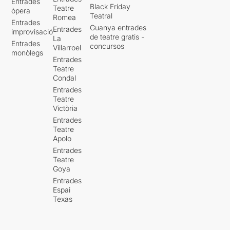
Entrades
Black Friday
Teatre
òpera
Teatral
Romea
Entrades
Guanya entrades
Entrades
improvisació
de teatre gratis -
La
Entrades
concursos
Villarroel
monòlegs
Entrades
Teatre
Condal
Entrades
Teatre
Victòria
Entrades
Teatre
Apolo
Entrades
Teatre
Goya
Entrades
Espai
Texas