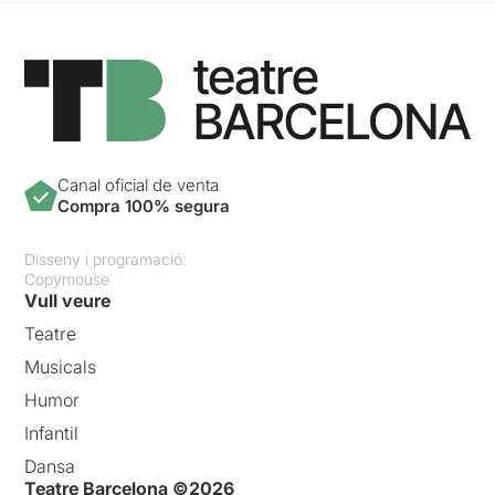
Canal oficial de venta
Compra 100% segura
Disseny i programació:
Copymouse
Vull veure
Teatre
Musicals
Humor
Infantil
Dansa
Teatre Barcelona ©2026