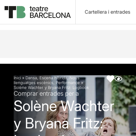
Cartellera i entrades
Descripció
Fitxa artística
Fotos i vídeos
Inici
»
Dansa
,
Escena híbrida
,
Nous
llenguatges escènics
,
Performance
»
Solène Wachter y Bryana Fritz: Logbook
Comprar entrades per a
Solène Wachter
y Bryana Fritz: