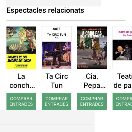
Espectacles relacionats
La
Ta Circ
Cia.
Teat
concha
Tun
Pepa
de pa
de tu
Plana: A
COMPRAR
COMPRAR
COMPRAR
COMP
madre
cada pas
ENTRADES
ENTRADES
ENTRADES
ENTRA
Cabaret