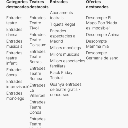
Categories
Teatres
Entrades
Ofertes
destacades
destacats
destacades
Abonaments
Entrades
Entrades
teatrals
Descompte El
teatre
Teatre
Mago Pop 'Nada
Tiquets Regal
Tívoli
es imposible'
Entrades
Entrades
dansa
Entrades
Descompte Ànima
espectacles a
Teatre
Entrades
Madrid
Descompte
Coliseum
musicals
Mamma mia
Millors monòlegs
Entrades
Entrades
Descompte
Millors musicals
Teatre
teatre
Germans de sang
Millors espectacles
Borràs
infantil
familiars
Entrades
Entrades
Black Friday
Teatre
òpera
Teatral
Romea
Entrades
Guanya entrades
Entrades
improvisació
de teatre gratis -
La
Entrades
concursos
Villarroel
monòlegs
Entrades
Teatre
Condal
Entrades
Teatre