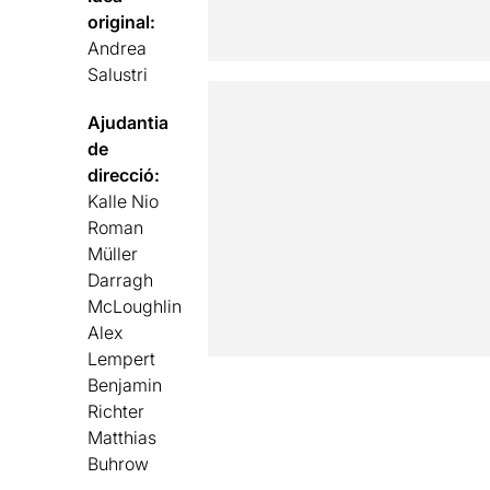
original:
Andrea
Salustri
Ajudantia
de
direcció:
Kalle Nio
Roman
Müller
Darragh
McLoughlin
Alex
Lempert
Benjamin
Richter
Matthias
Buhrow