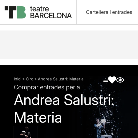
Cartellera i entrades
Descripció
Fitxa artística
Fotos i vídeos
Artic
Inici
»
Circ
»
Andrea Salustri: Materia
Comprar entrades per a
Andrea Salustri:
Materia