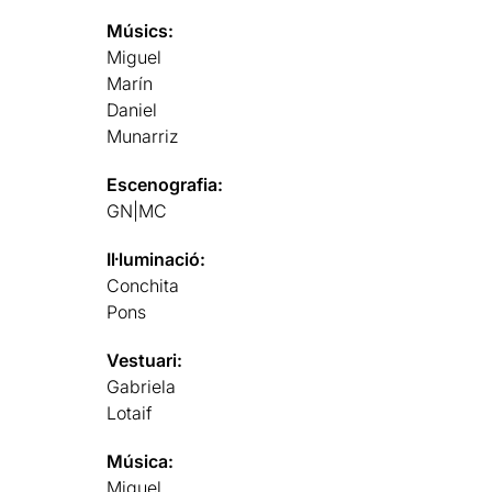
Músics:
Miguel
Marín
Daniel
Munarriz
Escenografia:
GN|MC
Il·luminació:
Conchita
Pons
Vestuari:
Gabriela
Lotaif
Música:
Miguel