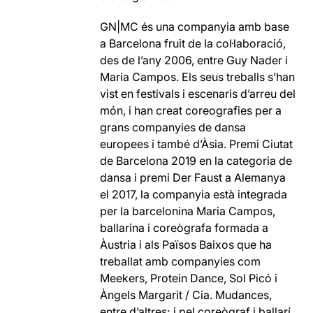
GN|MC és una companyia amb base
a Barcelona fruit de la col·laboració,
des de l’any 2006, entre Guy Nader i
Maria Campos. Els seus treballs s’han
vist en festivals i escenaris d’arreu del
món, i han creat coreografies per a
grans companyies de dansa
europees i també d’Àsia. Premi Ciutat
de Barcelona 2019 en la categoria de
dansa i premi Der Faust a Alemanya
el 2017, la companyia està integrada
per la barcelonina Maria Campos,
ballarina i coreògrafa formada a
Àustria i als Països Baixos que ha
treballat amb companyies com
Meekers, Protein Dance, Sol Picó i
Àngels Margarit / Cia. Mudances,
entre d’altres; i pel coreògraf i ballarí