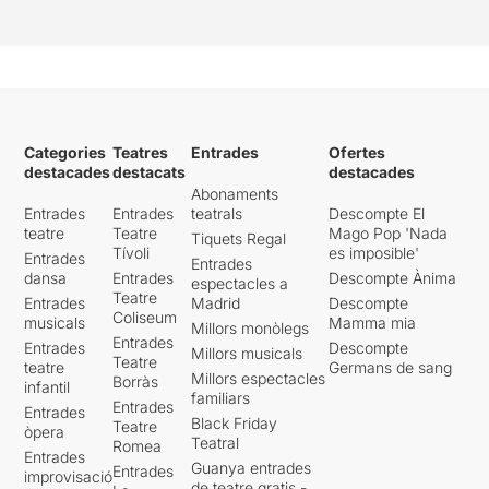
Categories
Teatres
Entrades
Ofertes
destacades
destacats
destacades
Abonaments
Entrades
Entrades
teatrals
Descompte El
teatre
Teatre
Mago Pop 'Nada
Tiquets Regal
Tívoli
es imposible'
Entrades
Entrades
dansa
Entrades
Descompte Ànima
espectacles a
Teatre
Entrades
Madrid
Descompte
Coliseum
musicals
Mamma mia
Millors monòlegs
Entrades
Entrades
Descompte
Millors musicals
Teatre
teatre
Germans de sang
Millors espectacles
Borràs
infantil
familiars
Entrades
Entrades
Black Friday
Teatre
òpera
Teatral
Romea
Entrades
Guanya entrades
Entrades
improvisació
de teatre gratis -