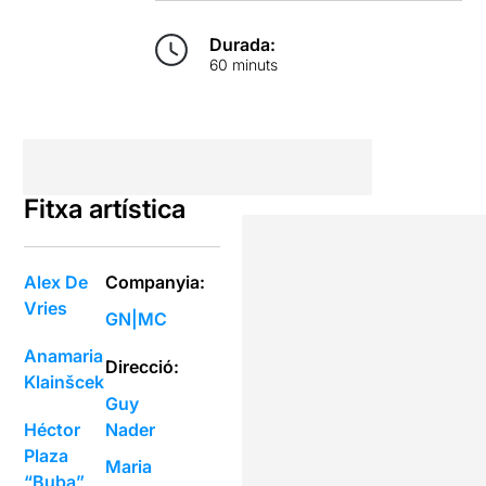
Durada:
60 minuts
Fitxa artística
Alex De
Companyia:
Vries
GN|MC
Anamaria
Direcció:
Klainšcek
Guy
Héctor
Nader
Plaza
Maria
“Buba”