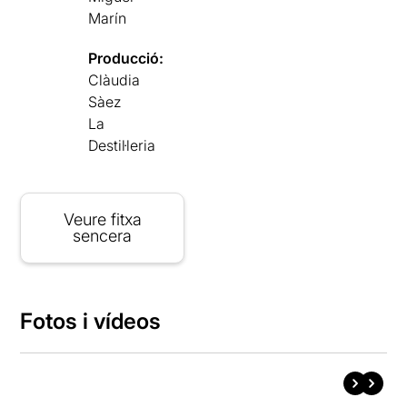
Marín
Producció:
Clàudia
Sàez
La
Destil·leria
Veure fitxa
sencera
Fotos i vídeos