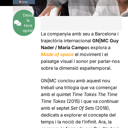
Deixa
la
teva
opinió
La companyia amb seu a Barcelona i
trajectòria internacional
GN|MC Guy
Nader / Maria Campo
s explora a
Made of space
el moviment i el
paisatge visual i sonor per parlar-nos
sobre la dimensió espaitemporal.
GN|MC conclou amb aquest nou
treball una trilogia que va començar
amb el quintet
Time Takes The Time
Time Takes
(2015) i que va continuar
amb el septet
Set Of Sets
(2018),
dedicats a explorar el concepte del
temps i la noció de l’infinit. Ara, la