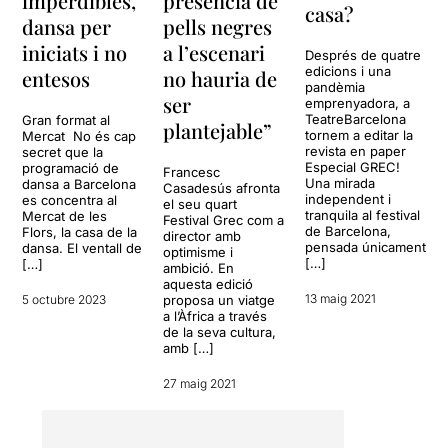
imperdibles,
presència de
casa?
dansa per
pells negres
iniciats i no
a l’escenari
Després de quatre
edicions i una
entesos
no hauria de
pandèmia
ser
emprenyadora, a
TeatreBarcelona
Gran format al
plantejable”
tornem a editar la
Mercat No és cap
revista en paper
secret que la
Especial GREC!
programació de
Francesc
Una mirada
dansa a Barcelona
Casadesús afronta
independent i
es concentra al
el seu quart
tranquila al festival
Mercat de les
Festival Grec com a
de Barcelona,
Flors, la casa de la
director amb
pensada únicament
dansa. El ventall de
optimisme i
[…]
[…]
ambició. En
aquesta edició
13 maig 2021
5 octubre 2023
proposa un viatge
a l’Àfrica a través
de la seva cultura,
amb […]
27 maig 2021