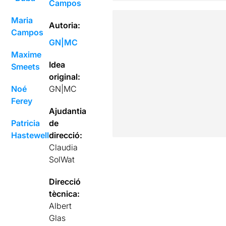
Campos
Maria
Autoria:
Campos
GN|MC
Maxime
Idea
Smeets
original:
Noé
GN|MC
Ferey
Ajudantia
Patricia
de
Hastewell
direcció:
Claudia
SolWat
Direcció
tècnica:
Albert
Glas