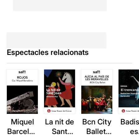
Espectacles relacionats
Miquel
La nit de
Bcn City
Badi
Barcelon
Sant
Ballet:
es