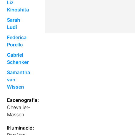
Liz
Kinoshita
Sarah
Ludi
Federica
Porello
Gabriel
Schenker
Samantha
van
Wissen
Escenografia:
Chevalier-
Masson
Il·luminació:
Bert Van