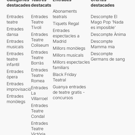
destacades
destacats
destacades
Abonaments
Entrades
Entrades
teatrals
Descompte El
teatre
Teatre
Mago Pop 'Nada
Tiquets Regal
Tívoli
es imposible'
Entrades
Entrades
dansa
Entrades
Descompte Ànima
espectacles a
Teatre
Entrades
Madrid
Descompte
Coliseum
musicals
Mamma mia
Millors monòlegs
Entrades
Entrades
Descompte
Millors musicals
Teatre
teatre
Germans de sang
Millors espectacles
Borràs
infantil
familiars
Entrades
Entrades
Black Friday
Teatre
òpera
Teatral
Romea
Entrades
Guanya entrades
Entrades
improvisació
de teatre gratis -
La
Entrades
concursos
Villarroel
monòlegs
Entrades
Teatre
Condal
Entrades
Teatre
Victòria