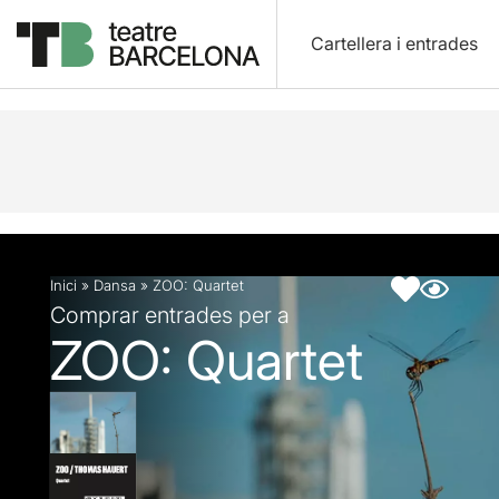
Cartellera i entrades
Descripció
Fitxa artística
Inici
»
Dansa
»
ZOO: Quartet
Comprar entrades per a
ZOO: Quartet