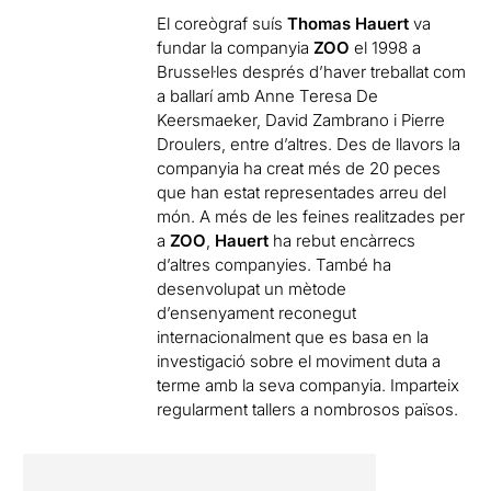
El coreògraf suís
Thomas Hauert
va
fundar la companyia
ZOO
el 1998 a
Brussel·les després d’haver treballat com
a ballarí amb Anne Teresa De
Keersmaeker, David Zambrano i Pierre
Droulers, entre d’altres. Des de llavors la
companyia ha creat més de 20 peces
que han estat representades arreu del
món. A més de les feines realitzades per
a
ZOO
,
Hauert
ha rebut encàrrecs
d’altres companyies. També ha
desenvolupat un mètode
d’ensenyament reconegut
internacionalment que es basa en la
investigació sobre el moviment duta a
terme amb la seva companyia. Imparteix
regularment tallers a nombrosos països.