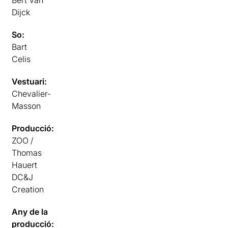
Dijck
So:
Bart
Celis
Vestuari:
Chevalier-
Masson
Producció:
ZOO /
Thomas
Hauert
DC&J
Creation
Any de la
producció: