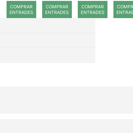
Romanti
(desp
COMPRAR
COMPRAR
COMPRAR
COMP
c
de 
ENTRADES
ENTRADES
ENTRADES
ENTRA
temp
a)