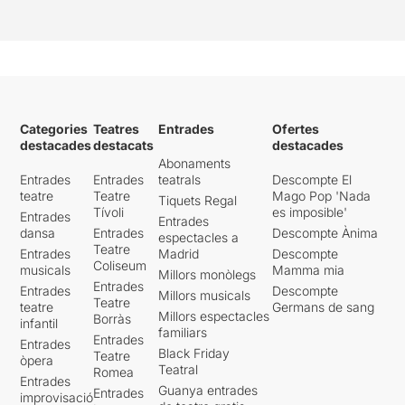
Categories
Teatres
Entrades
Ofertes
destacades
destacats
destacades
Abonaments
Entrades
Entrades
teatrals
Descompte El
teatre
Teatre
Mago Pop 'Nada
Tiquets Regal
Tívoli
es imposible'
Entrades
Entrades
dansa
Entrades
Descompte Ànima
espectacles a
Teatre
Entrades
Madrid
Descompte
Coliseum
musicals
Mamma mia
Millors monòlegs
Entrades
Entrades
Descompte
Millors musicals
Teatre
teatre
Germans de sang
Millors espectacles
Borràs
infantil
familiars
Entrades
Entrades
Black Friday
Teatre
òpera
Teatral
Romea
Entrades
Guanya entrades
Entrades
improvisació