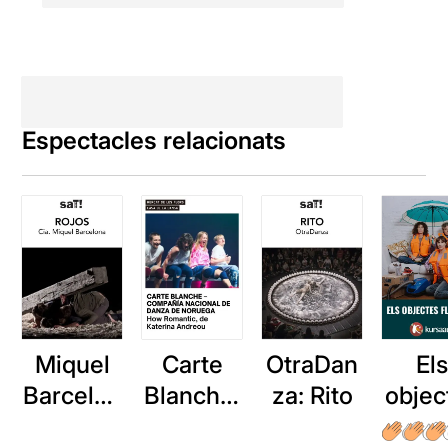
Espectacles relacionats
Miquel
Carte
OtraDan
El
Barcelon
Blanche:
za: Rito
objec
a: Rojos
How
flota