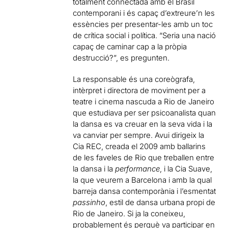
totalment connectada amb el Brasil
contemporani i és capaç d’extreure’n les
essències per presentar-les amb un toc
de crítica social i política. “Seria una nació
capaç de caminar cap a la pròpia
destrucció?”, es pregunten.
La responsable és una coreògrafa,
intèrpret i directora de moviment per a
teatre i cinema nascuda a Rio de Janeiro
que estudiava per ser psicoanalista quan
la dansa es va creuar en la seva vida i la
va canviar per sempre. Avui dirigeix la
Cia REC, creada el 2009 amb ballarins
de les faveles de Rio que treballen entre
la dansa i la
performance
, i la Cia Suave,
la que veurem a Barcelona i amb la qual
barreja dansa contemporània i l’esmentat
passinho
, estil de dansa urbana propi de
Rio de Janeiro. Si ja la coneixeu,
probablement és perquè va participar en