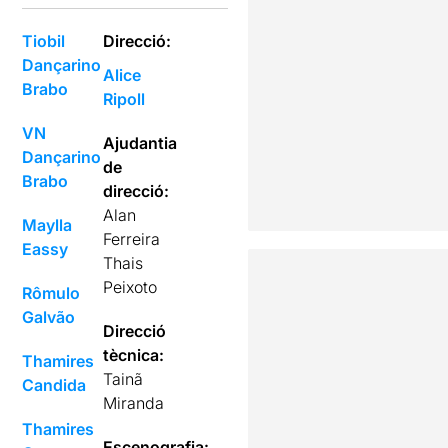
Tiobil
Direcció:
Dançarino
Alice
Brabo
Ripoll
VN
Ajudantia
Dançarino
de
Brabo
direcció:
Alan
Maylla
Ferreira
Eassy
Thais
Peixoto
Rômulo
Galvão
Direcció
tècnica:
Thamires
Tainã
Candida
Miranda
Thamires
Escenografia: