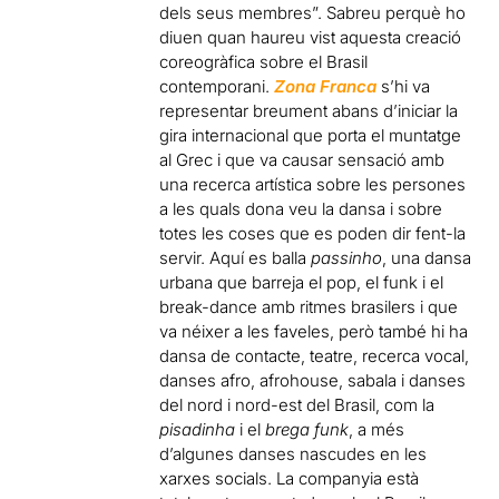
dels seus membres”. Sabreu perquè ho
diuen quan haureu vist aquesta creació
coreogràfica sobre el Brasil
contemporani.
Zona Franca
s’hi va
representar breument abans d’iniciar la
gira internacional que porta el muntatge
al Grec i que va causar sensació amb
una recerca artística sobre les persones
a les quals dona veu la dansa i sobre
totes les coses que es poden dir fent-la
servir. Aquí es balla
passinho
, una dansa
urbana que barreja el pop, el funk i el
break-dance amb ritmes brasilers i que
va néixer a les faveles, però també hi ha
dansa de contacte, teatre, recerca vocal,
danses afro, afrohouse, sabala i danses
del nord i nord-est del Brasil, com la
pisadinha
i el
brega funk
, a més
d’algunes danses nascudes en les
xarxes socials. La companyia està