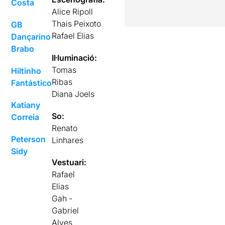
Costa
Alice Ripoll
Thais Peixoto
GB
Rafael Elias
Dançarino
Brabo
Il·luminació:
Tomas
Hiltinho
Ribas
Fantástico
Diana Joels
Katiany
So:
Correia
Renato
Peterson
Linhares
Sidy
Vestuari:
Rafael
Elias
Gah -
Gabriel
Alves