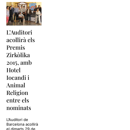
(clown, verticalista, acròbata
i mag),
Asvin López Echarri
( acròbata, trapezista i
especialista formada de
màstil),
Itziar Castro
( actriu
L’Auditori
i cantant),
Tanja Haupt
(actriu i música
acollirà els
multiintrumentalista),
Irene
Premis
Estradé Niubó
( acròbata i
Zirkòlika
especialista en aeris),
2015, amb
Miguel García
( actor i
acròbata),
Joel Martí Melero
Hotel
(equilibrista) i
Nacho Lopez
Iocandi i
(multiinstrumentalista i
Animal
compositor musical).
Religion
Us recomano que aneu a
entre els
veure aquest espectacle. A
nominats
mi m’ha seduït des del
primer moment. Tendresa,
màgia, poesia,..., que més us
L’Auditori de
Barcelona acollirà
puc dir, endinseu-vos per
el dimarts 29 de