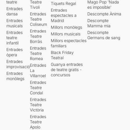
teatre
Teatre
Mago Pop 'Nada
Tiquets Regal
Tívoli
es imposible'
Entrades
Entrades
dansa
Entrades
Descompte Ànima
espectacles a
Teatre
Entrades
Madrid
Descompte
Coliseum
musicals
Mamma mia
Millors monòlegs
Entrades
Entrades
Descompte
Millors musicals
Teatre
teatre
Germans de sang
Millors espectacles
Borràs
infantil
familiars
Entrades
Entrades
Black Friday
Teatre
òpera
Teatral
Romea
Entrades
Guanya entrades
Entrades
improvisació
de teatre gratis -
La
Entrades
concursos
Villarroel
monòlegs
Entrades
Teatre
Condal
Entrades
Teatre
Victòria
Entrades
Teatre
Apolo