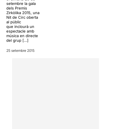
uns instants dins del món del
setembre la gala
circ i compartiu amb ells
dels Premis
aquest viatge al més enllà
Zirkòlika 2015, una
Nit de Circ oberta
de la vida.
al públic
que inclourà un
espectacle amb
música en directe
del grup […]
25 setembre 2015