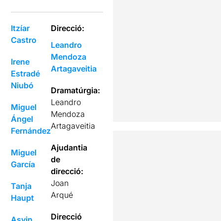
Itzíar
Direcció:
Castro
Leandro
Mendoza
Irene
Artagaveitia
Estradé
Niubó
Dramatúrgia:
Leandro
Miguel
Mendoza
Ángel
Artagaveitia
Fernández
Ajudantia
Miguel
de
García
direcció:
Joan
Tanja
Arqué
Haupt
Direcció
Asvin