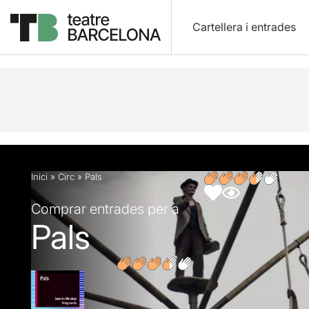
Cartellera i entrades
Descripció
Fitxa artística
Opinions
Articles
Inici
»
Circ
»
Pals
Comprar entrades per a
Pals