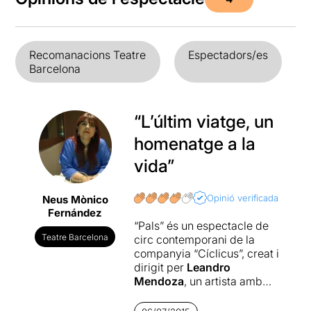
Recomanacions Teatre
Espectadors/es
Barcelona
“L’últim viatge, un
homenatge a la
vida”
Opinió verificada
Neus Mònico
Fernández
“Pals” és un espectacle de
Teatre Barcelona
circ contemporani de la
companyia “Cíclicus”, creat i
dirigit per
Leandro
Mendoza
, un artista amb
una gran trajectòria en el
món del circ.