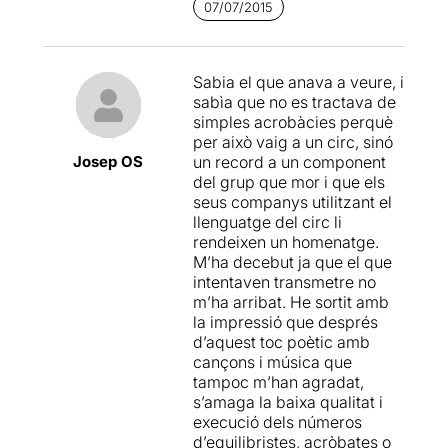
temps servirà per que els
07/07/2015
artistes ens facin una
magnífica exhibició de les
variades disciplines de circ.
Sabia el que anava a veure, i
sabìa que no es tractava de
El vestuari és estèticament
simples acrobàcies perquè
atractiu i funcional, de tons
per això vaig a un circ, sinó
naturals i dissenyat de tal
Josep OS
un record a un component
manera que els permet
del grup que mor i que els
realitzar amb comoditat tots
seus companys utilitzant el
els moviments i execucions
llenguatge del circ li
de les diferents tècniques de
rendeixen un homenatge.
circ de cada especialista.
M’ha decebut ja que el que
intentaven transmetre no
La il·luminació i la música
m’ha arribat. He sortit amb
són una part molt important
la impressió que després
en aquest espectacle. La
d’aquest toc poètic amb
llum donarà la intensitat
cançons i música que
necessària en cada instant
tampoc m’han agradat,
de les històries i també
s’amaga la baixa qualitat i
assenyalarà en quin instant
execució dels números
del dia ens trobem, matisant
d’equilibristes, acròbates o