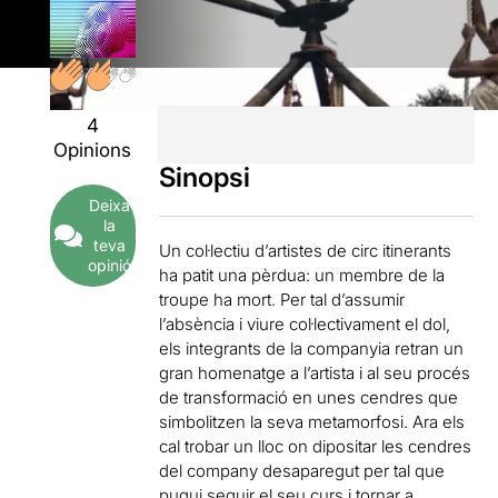
4
Opinions
Sinopsi
Deixa
la
teva
Un col·lectiu d’artistes de circ itinerants
opinió
ha patit una pèrdua: un membre de la
troupe ha mort. Per tal d’assumir
l’absència i viure col·lectivament el dol,
els integrants de la companyia retran un
gran homenatge a l’artista i al seu procés
de transformació en unes cendres que
simbolitzen la seva metamorfosi. Ara els
cal trobar un lloc on dipositar les cendres
del company desaparegut per tal que
pugui seguir el seu curs i tornar a