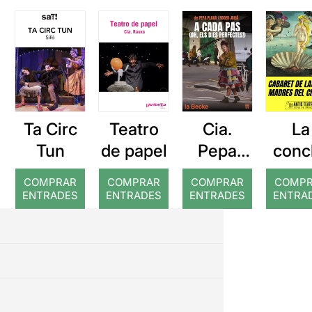
Ta Circ
Teatro
Cia.
La
Tun
de papel
Pepa
conc
Plana: A
de 
COMPRAR
COMPRAR
COMPRAR
COMP
cada pas
mad
ENTRADES
ENTRADES
ENTRADES
ENTRA
Caba